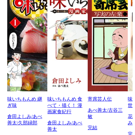
味いちもんめ 継
味いちもんめ 食
寄席芸人伝
味
ぎ味
べて・描く！ 漫
世
あべ善太/古谷三
画家食紀行
倉田よしみ/あべ
敏
花
善太/久部緑郎
倉田よしみ/あべ
み
完結
善太
完