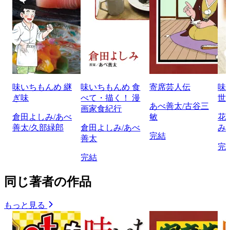
味いちもんめ 継
味いちもんめ 食
寄席芸人伝
味
ぎ味
べて・描く！ 漫
世
あべ善太/古谷三
画家食紀行
倉田よしみ/あべ
敏
花
善太/久部緑郎
倉田よしみ/あべ
み
完結
善太
完
完結
同じ著者の作品
もっと見る