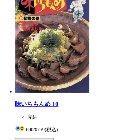
味いちもんめ 10
完結
690
/
¥759
(税込)