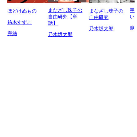
まなざし珠子の
宇
ほどけぬもの
まなざし珠子の
自由研究【単
い
自由研究
祐木すずこ
話】
渡
乃木坂太郎
完結
乃木坂太郎