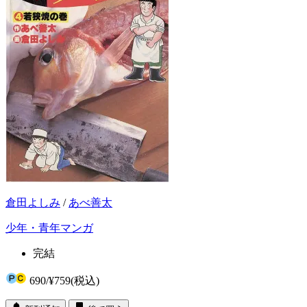
倉田よしみ
/
あべ善太
少年・青年マンガ
完結
690
/
¥759
(税込)