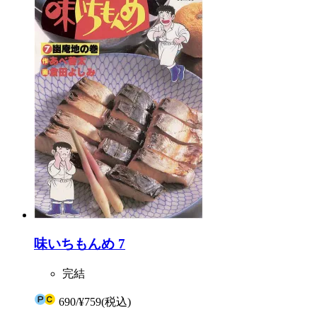
味いちもんめ 7
完結
690
/
¥759
(税込)