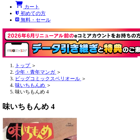
カート
初めての方
無料・セール
トップ
＞
少年・青年マンガ
＞
ビッグコミックスペリオール
＞
味いちもんめ
＞
味いちもんめ 4
味いちもんめ 4