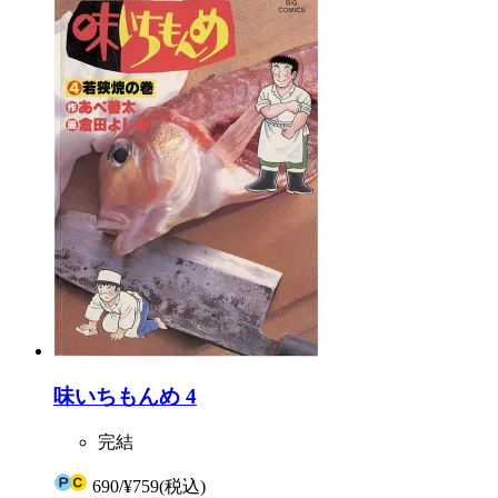
味いちもんめ 4
完結
690
/
¥759
(税込)