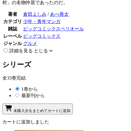
村」の名物仲居であったのだ。
著者
倉田よしみ
/
あべ善太
カテゴリ
少年・青年マンガ
雑誌
ビッグコミックスペリオール
レーベル
ビッグコミックス
ジャンル
グルメ
詳細を見る
とじる
シリーズ
全33巻完結
1巻から
最新刊から
未購入分をまとめてカートに追加
カートに追加しました