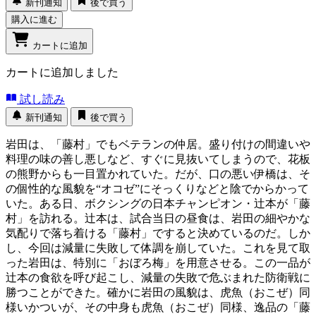
新刊通知
後で買う
購入に進む
カートに追加
カートに追加しました
試し読み
新刊通知
後で買う
岩田は、「藤村」でもベテランの仲居。盛り付けの間違いや
料理の味の善し悪しなど、すぐに見抜いてしまうので、花板
の熊野からも一目置かれていた。だが、口の悪い伊橋は、そ
の個性的な風貌を“オコゼ”にそっくりなどと陰でからかって
いた。ある日、ボクシングの日本チャンピオン・辻本が「藤
村」を訪れる。辻本は、試合当日の昼食は、岩田の細やかな
気配りで落ち着ける「藤村」ですると決めているのだ。しか
し、今回は減量に失敗して体調を崩していた。これを見て取
った岩田は、特別に「おぼろ梅」を用意させる。この一品が
辻本の食欲を呼び起こし、減量の失敗で危ぶまれた防衛戦に
勝つことができた。確かに岩田の風貌は、虎魚（おこぜ）同
様いかついが、その中身も虎魚（おこぜ）同様、逸品の「藤