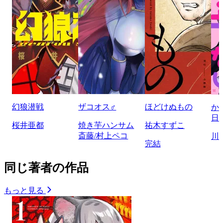
幻狼潜戦
ザコオス♂
ほどけぬもの
か
日
桜井亜都
焼き芋ハンサム
祐木すずこ
斎藤/村上ペコ
川
完結
同じ著者の作品
もっと見る