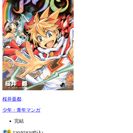
桜井亜都
少年・青年マンガ
完結
530
/
¥583
(税込)