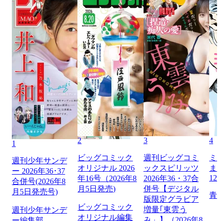
2
3
4
1
ビッグコミック
週刊ビッグコミ
ミ
週刊少年サンデ
オリジナル 2026
ックスピリッツ
ま
ー 2026年36･37
12
年16号（2026年8
2026年36・37合
合併号(2026年8
月5日発売)
併号【デジタル
月5日発売号)
青
版限定グラビア
ビッグコミック
増量｢東雲う
週刊少年サンデ
オリジナル編集
み」】（2026年8
ー編集部