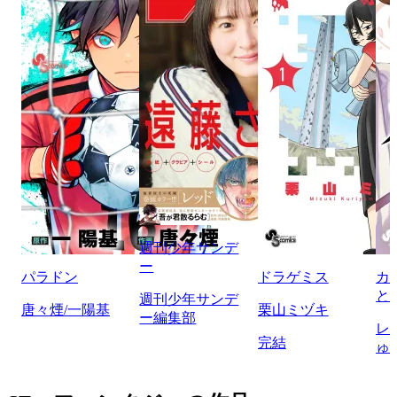
週刊少年サンデ
ー
パラドン
ドラゲミス
カ
と
週刊少年サンデ
唐々煙/一陽基
栗山ミヅキ
ー編集部
レ
完結
ゅ