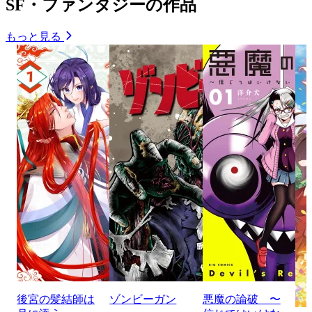
SF・ファンタジーの作品
もっと見る
後宮の髪結師は
ゾンビーガン
悪魔の論破 〜