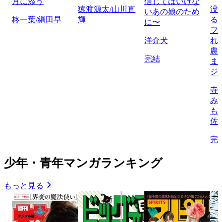
月に添う
信じてはいけな
猿渡源太/山川直
没
いあの娘のため
柊一葉/綱田早
輝
る
に〜
フ
洋介犬
れ
農
完結
ま
ジ
寺
み
も
佐
完
少年・青年マンガランキング
もっと見る