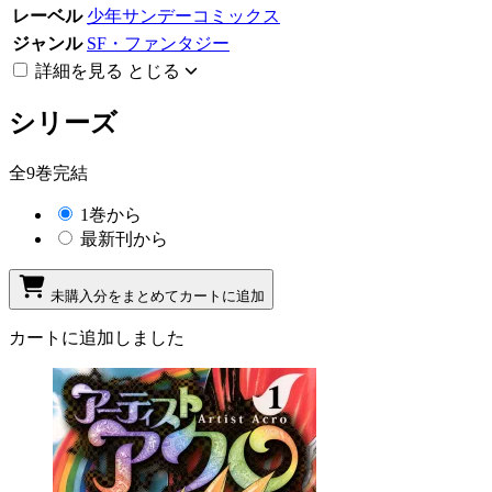
レーベル
少年サンデーコミックス
ジャンル
SF・ファンタジー
詳細を見る
とじる
シリーズ
全9巻完結
1巻から
最新刊から
未購入分をまとめてカートに追加
カートに追加しました