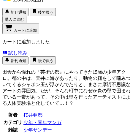
新刊通知
後で買う
購入に進む
カートに追加
カートに追加しました
試し読み
新刊通知
後で買う
田舎から憧れの『芸術の都』にやってきた15歳の少年アク
ロ。都の中は、天井に海があったり、動物の顔をして噛みつ
いてくるシャボン玉が浮かんでたりと、まさに摩訶不思議な
アートの雰囲気。だが、そんな町中になぜか炎の壁で囲まれ
ている一帯があって、その中は壁を作ったアーティストによ
る人体実験場と化していて…！？
著者
桜井亜都
カテゴリ
少年・青年マンガ
雑誌
少年サンデー