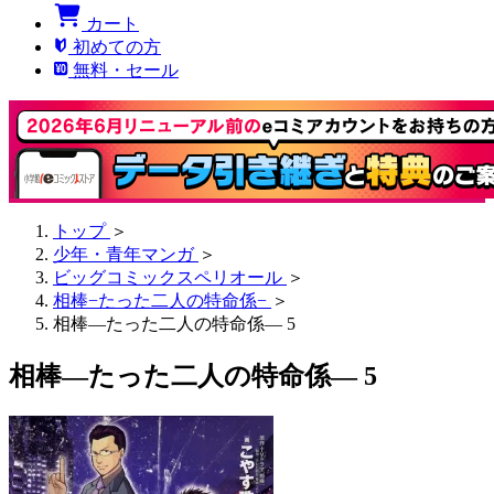
カート
初めての方
無料・セール
トップ
＞
少年・青年マンガ
＞
ビッグコミックスペリオール
＞
相棒−たった二人の特命係−
＞
相棒―たった二人の特命係― 5
相棒―たった二人の特命係― 5