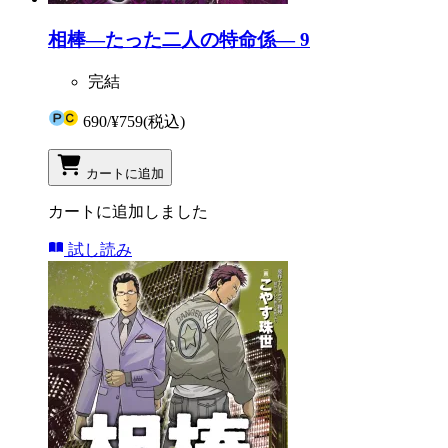
相棒―たった二人の特命係― 9
完結
690
/
¥759
(税込)
カートに追加
カートに追加しました
試し読み