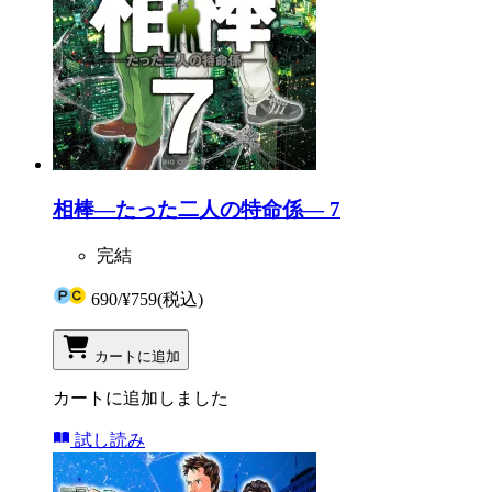
相棒―たった二人の特命係― 7
完結
690
/
¥759
(税込)
カートに追加
カートに追加しました
試し読み