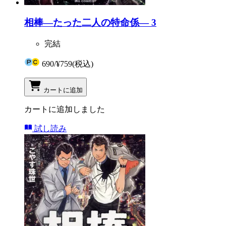
相棒―たった二人の特命係― 3
完結
690
/
¥759
(税込)
カートに追加
カートに追加しました
試し読み