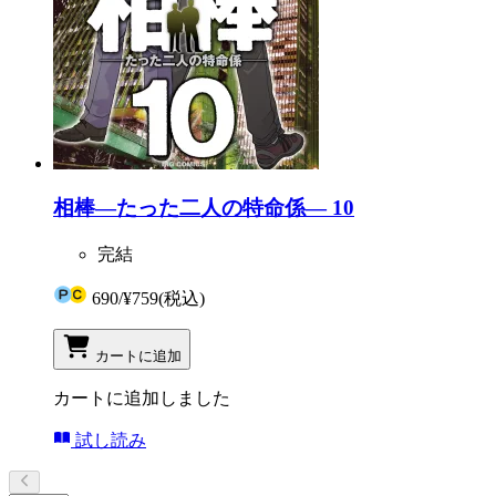
相棒―たった二人の特命係― 10
完結
690
/
¥759
(税込)
カートに追加
カートに追加しました
試し読み