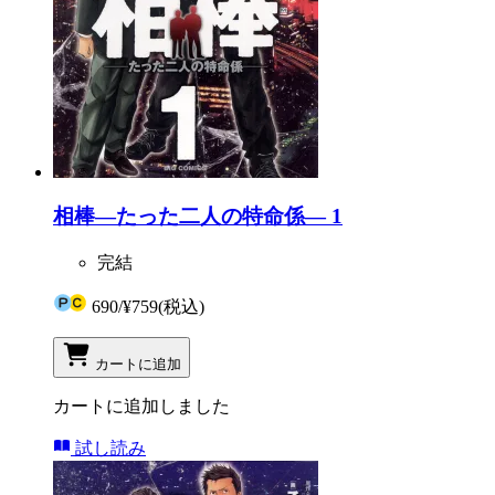
相棒―たった二人の特命係― 1
完結
690
/
¥759
(税込)
カートに追加
カートに追加しました
試し読み