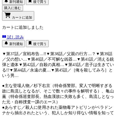
新刊通知
後で買う
購入に進む
カートに追加
カートに追加しました
試し読み
新刊通知
後で買う
▼第37話／宣戦布告…!!▼第38話／父親の行方…？▼第39話
／父の想い…▼第40話／不可解な凶器…▼第41話／消える銃
弾と遺体▼第42話／自殺の真相…▼第43話／息子は生きてい
る!?▼第44話／永遠の夏…▼第45話／［俺を殺してみろ］と
いう男…
●主な登場人物／杉下右京（特命係警部。変人で明晰すぎる
故に島流しとなるが、そこで数々の事件を解明する）、亀山
薫（特命係巡査部長。熱血漢故に失敗も多く、島流しとなっ
た元・自称捜査一課のエース）
●あらすじ／殺人に使用された薬物毒アトピリンがベラドン
ナから抽出されたという、犯人しか知り得ない情報を知って