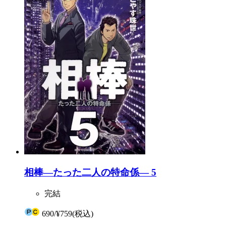
相棒―たった二人の特命係― 5
完結
690
/
¥759
(税込)