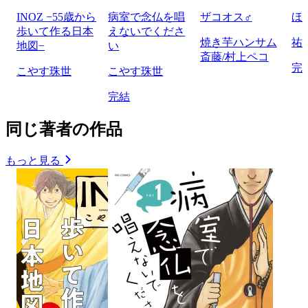
INOZ −55歳から
病室で念仏を唱
ザコオス♂
ほ
歩いて作る日本
えないでくださ
焼き芋ハンサム
祐
地図−
い
斎藤/村上ペコ
完
こやす珠世
こやす珠世
完結
同じ著者の作品
もっと見る