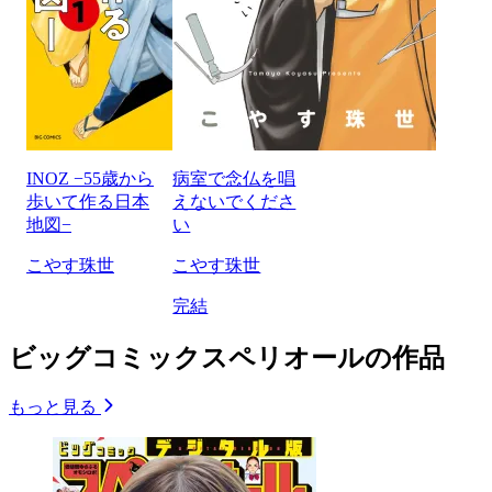
INOZ −55歳から
病室で念仏を唱
歩いて作る日本
えないでくださ
地図−
い
こやす珠世
こやす珠世
完結
ビッグコミックスペリオールの作品
もっと見る