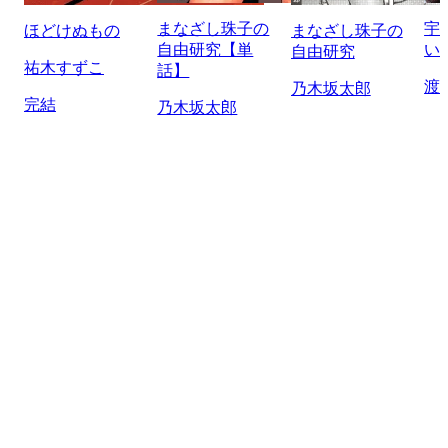
まなざし珠子の
宇
ほどけぬもの
まなざし珠子の
自由研究【単
い
自由研究
祐木すずこ
話】
渡
乃木坂太郎
完結
乃木坂太郎