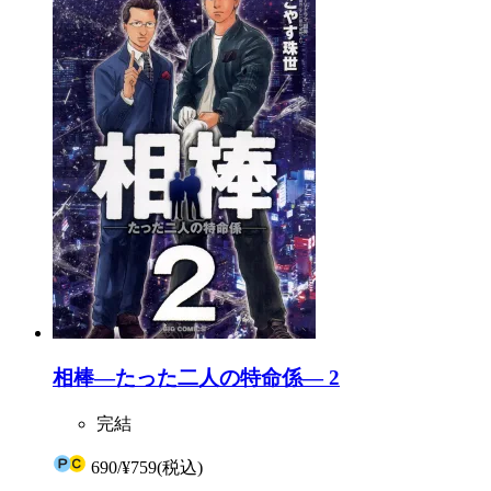
相棒―たった二人の特命係― 2
完結
690
/
¥759
(税込)