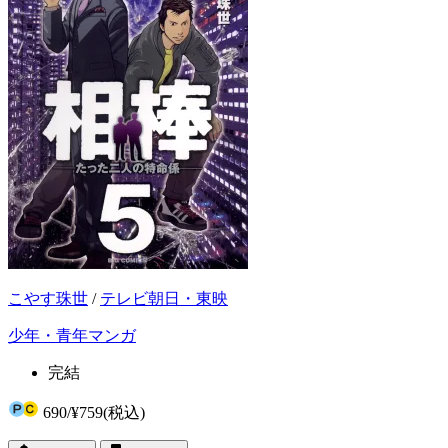
こやす珠世
/
テレビ朝日・東映
少年・青年マンガ
完結
690
/
¥759
(税込)