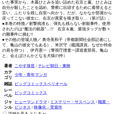
いた事実から、木暮ひとみを追い詰めた右京と薫。ひとみは
自分が殺したことを認め、警察に出頭するために着替えると
言い、ふたりを残し自室へ向かう。だが、なかなか部屋から
戻ってこない彼女に、右京が異変を嗅ぎ取り…（第37話）。
●本巻の特徴／射撃残渣も、弾丸も残らない射殺事件。使用
されたのは“魔法の銃器”…!? 右京＆薫、最強タッグが数々
の難事件に挑む!!
●その他の登場人物／ 奥寺美和子（帝都新聞社会部記者にし
て、亀山の彼女でもある）、米沢守（鑑識課員。なぜか特命
の肩を持つ）、伊丹憲一（警視庁捜査一課巡査部長。亀山
と、会えばけんかとなる犬猿の仲）
著者
こやす珠世
/
テレビ朝日・東映
カテ
少年・青年マンガ
ゴリ
雑誌
ビッグコミックスペリオール
レー
ビッグコミックス
ベル
ジャ
ヒューマンドラマ
/
ミステリー・サスペンス
/
職業・
ンル
ビジネス
/
映像化・受賞作
詳細を見る
とじる