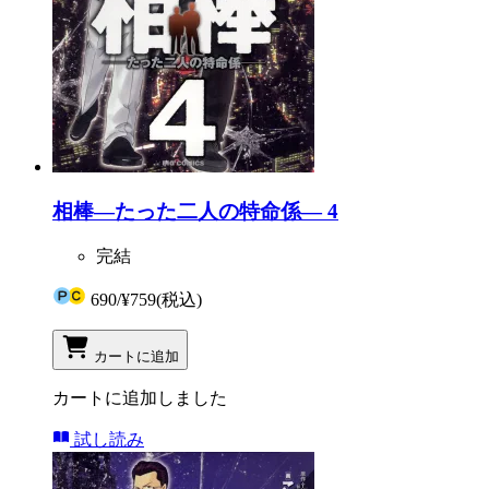
相棒―たった二人の特命係― 4
完結
690
/
¥759
(税込)
カートに追加
カートに追加しました
試し読み