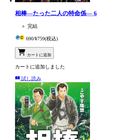
相棒―たった二人の特命係― 6
完結
690
/
¥759
(税込)
カートに追加
カートに追加しました
試し読み