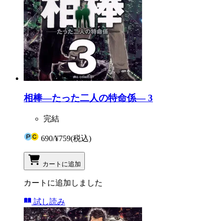
相棒―たった二人の特命係― 3
完結
690
/
¥759
(税込)
カートに追加
カートに追加しました
試し読み