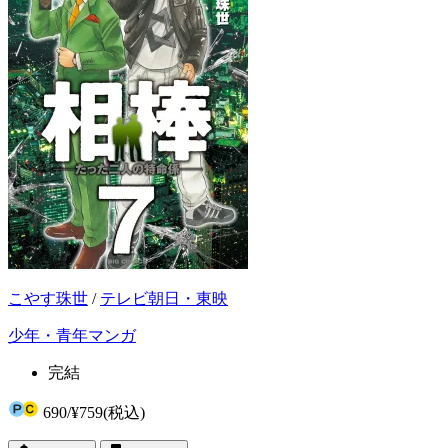
こやす珠世
/
テレビ朝日・東映
少年・青年マンガ
完結
690
/
¥759
(税込)