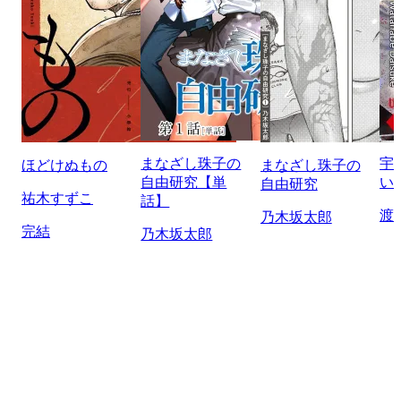
まなざし珠子の
宇
ほどけぬもの
まなざし珠子の
自由研究【単
い
自由研究
祐木すずこ
話】
渡
乃木坂太郎
完結
乃木坂太郎