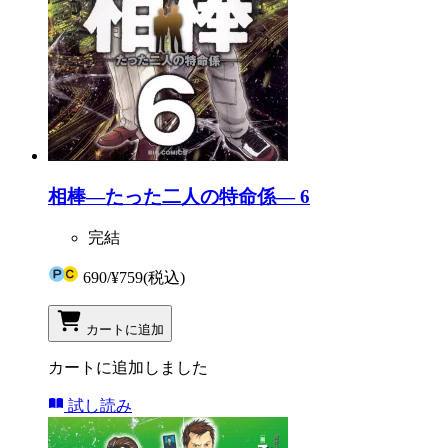
相棒―たった二人の特命係― 6
完結
690
/
¥759
(税込)
カートに追加
カートに追加しました
試し読み