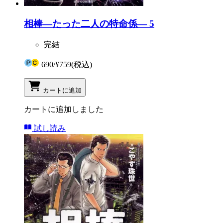
相棒―たった二人の特命係― 5
完結
690
/
¥759
(税込)
カートに追加
カートに追加しました
試し読み