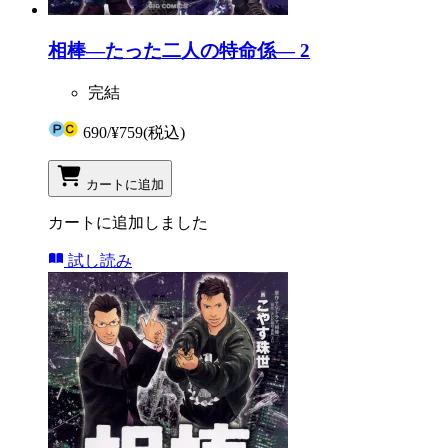
相棒―たった二人の特命係― 2
完結
690
/
¥759
(税込)
カートに追加
カートに追加しました
試し読み