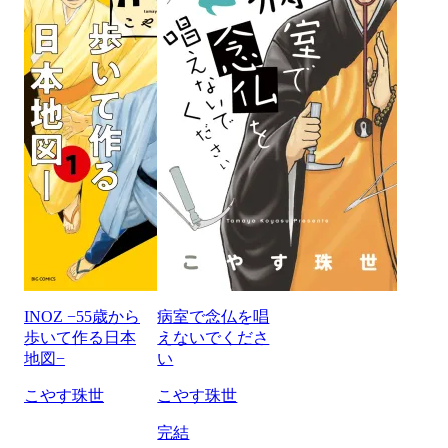
INOZ −55歳から
病室で念仏を唱
歩いて作る日本
えないでくださ
地図−
い
こやす珠世
こやす珠世
完結