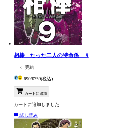
相棒―たった二人の特命係― 9
完結
690
/
¥759
(税込)
カートに追加
カートに追加しました
試し読み