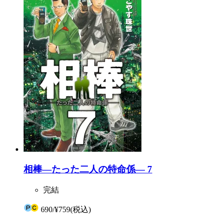
相棒―たった二人の特命係― 7
完結
690
/
¥759
(税込)