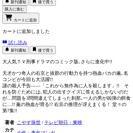
新刊通知
後で買う
購入に進む
カートに追加
カートに追加しました
試し読み
新刊通知
後で買う
大人気ＴＶ刑事ドラマのコミック版､さらに進化中!!
天才かつ奇人の右京と抜群の行動力を持つ熱血バカの薫､名
コンビが今回も大活躍!!
謎の殺人予告――「これから無作為に人を殺します」!! そ
れを防ぐためには､犯人の出すクイズに答えるしかないのだ
が…問題を3問間違えてしまった刹那､一人の男が凶弾の餌食
に…!! 薫の熱血が滑る!? 右京の推理が冴えまくる！ 堂々の
第7集!!
著者
こやす珠世
/
テレビ朝日・東映
カテ
少年・青年マンガ