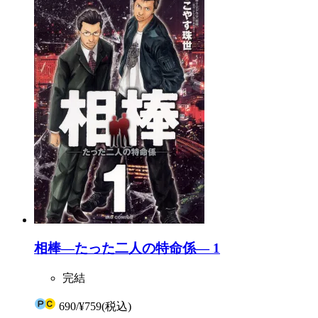
相棒―たった二人の特命係― 1
完結
690
/
¥759
(税込)