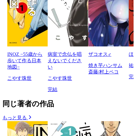
INOZ −55歳から
病室で念仏を唱
ザコオス♂
ほ
歩いて作る日本
えないでくださ
焼き芋ハンサム
祐
地図−
い
斎藤/村上ペコ
完
こやす珠世
こやす珠世
完結
同じ著者の作品
もっと見る