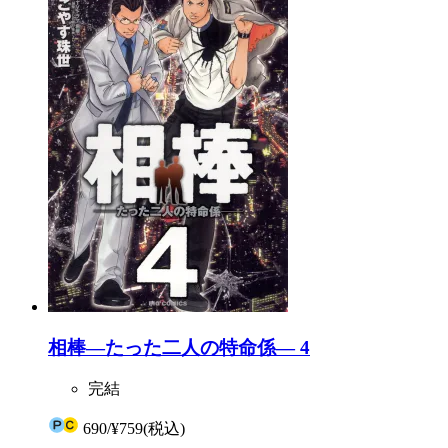
相棒―たった二人の特命係― 4
完結
690
/
¥759
(税込)