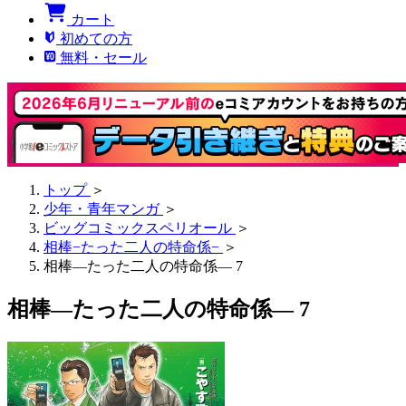
カート
初めての方
無料・セール
トップ
＞
少年・青年マンガ
＞
ビッグコミックスペリオール
＞
相棒−たった二人の特命係−
＞
相棒―たった二人の特命係― 7
相棒―たった二人の特命係― 7