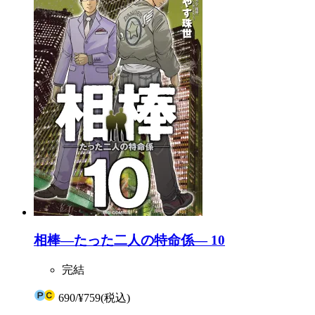
相棒―たった二人の特命係― 10
完結
690
/
¥759
(税込)