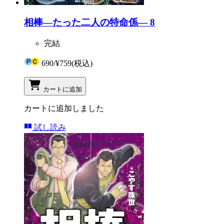
相棒―たった二人の特命係― 8
完結
690
/
¥759
(税込)
カートに追加
カートに追加しました
試し読み