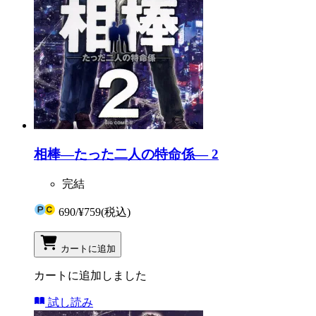
相棒―たった二人の特命係― 2
完結
690
/
¥759
(税込)
カートに追加
カートに追加しました
試し読み