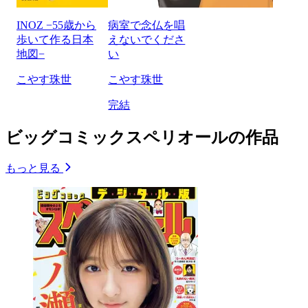
INOZ −55歳から
病室で念仏を唱
歩いて作る日本
えないでくださ
地図−
い
こやす珠世
こやす珠世
完結
ビッグコミックスペリオールの作品
もっと見る