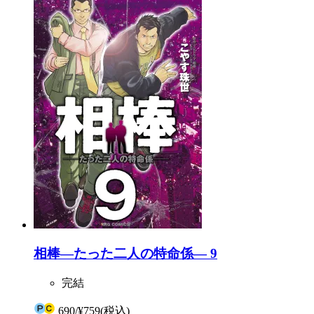
相棒―たった二人の特命係― 9
完結
690
/
¥759
(税込)