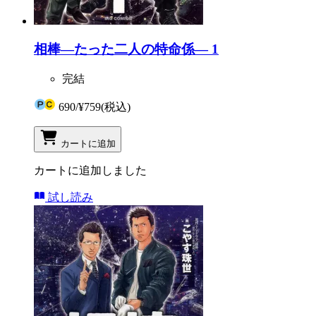
相棒―たった二人の特命係― 1
完結
690
/
¥759
(税込)
カートに追加
カートに追加しました
試し読み