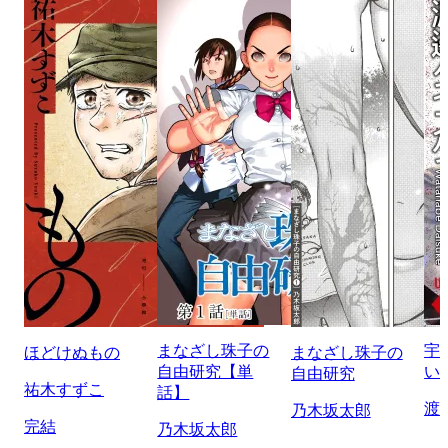
まなざし珠子の
宇
ほどけぬもの
まなざし珠子の
自由研究【単
い
自由研究
祐木すずこ
話】
渡
乃木坂太郎
完結
乃木坂太郎