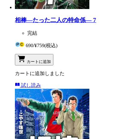
相棒―たった二人の特命係― 7
完結
690
/
¥759
(税込)
カートに追加
カートに追加しました
試し読み