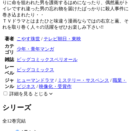
りに命を狙われた男を護衛するはめになったり、偶然薫がト
イレですれ違った男の忘れ物を届けたばっかりに殺人事件に
巻き込まれたり・・
ＴＶドラマとはまたひと味違う漫画ならではの右京と薫、そ
れを取り巻く人々の活躍をぜひお楽しみ下さい!!
著者
こやす珠世
/
テレビ朝日・東映
カテ
少年・青年マンガ
ゴリ
雑誌
ビッグコミックスペリオール
レー
ビッグコミックス
ベル
ジャ
ヒューマンドラマ
/
ミステリー・サスペンス
/
職業・
ンル
ビジネス
/
映像化・受賞作
詳細を見る
とじる
シリーズ
全12巻完結