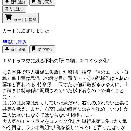
新刊通知
後で買う
購入に進む
カートに追加
カートに追加しました
試し読み
新刊通知
後で買う
ＴＶドラマ史に残る不朽の｢刑事物」をコミック化!!
ある事件で犯人確保に失敗した警視庁捜査一課のエース（自
称）亀山薫は島流しの憂き目に遭う・・その配属先は人材の
墓場と言われる｢特命係｣。天才だが偏屈過ぎるがゆえに、上
に疎まれ特命係に配属されていた杉下右京の下で働くこと
に・・
はじめは反発ばかりしていた薫だが、右京のぶれない正義に
共感を覚え、また、右京は薫の愚直な熱さを認め、いつしか
二人は互いになくてはならない｢相棒」に・・
大人気のＴＶドラマをコミック化した単行本第６集!!大人気
の今回は、ラジオ番組で｢俺を殺してみろ!｣と言ったばっか