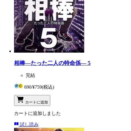
相棒―たった二人の特命係― 5
完結
690
/
¥759
(税込)
カートに追加
カートに追加しました
試し読み