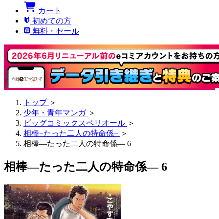
カート
初めての方
無料・セール
トップ
＞
少年・青年マンガ
＞
ビッグコミックスペリオール
＞
相棒−たった二人の特命係−
＞
相棒―たった二人の特命係― 6
相棒―たった二人の特命係― 6