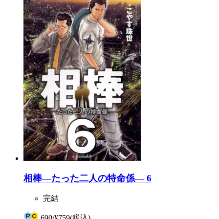
相棒―たった二人の特命係― 6
完結
690
/
¥759
(税込)