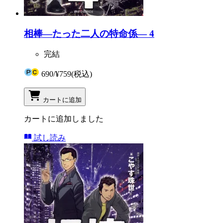
相棒―たった二人の特命係― 4
完結
690
/
¥759
(税込)
カートに追加
カートに追加しました
試し読み