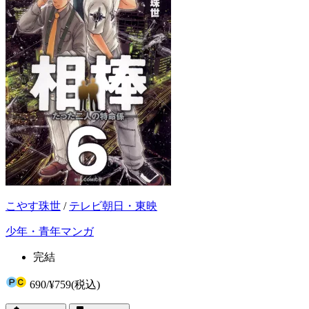
こやす珠世
/
テレビ朝日・東映
少年・青年マンガ
完結
690
/
¥759
(税込)