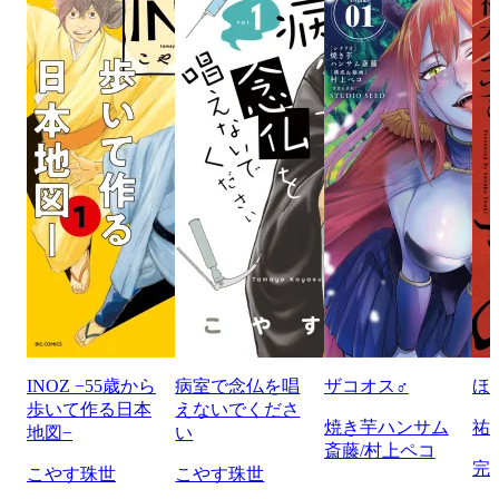
INOZ −55歳から
病室で念仏を唱
ザコオス♂
ほ
歩いて作る日本
えないでくださ
焼き芋ハンサム
祐
地図−
い
斎藤/村上ペコ
完
こやす珠世
こやす珠世