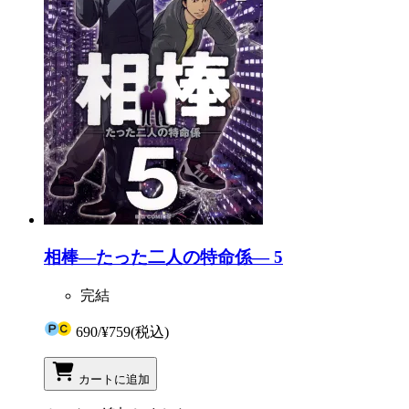
相棒―たった二人の特命係― 5
完結
690
/
¥759
(税込)
カートに追加