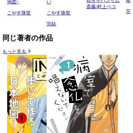
焼き芋ハンサム
祐
地図−
い
斎藤/村上ペコ
完
こやす珠世
こやす珠世
完結
同じ著者の作品
もっと見る