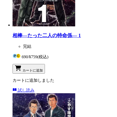
相棒―たった二人の特命係― 1
完結
690
/
¥759
(税込)
カートに追加
カートに追加しました
試し読み