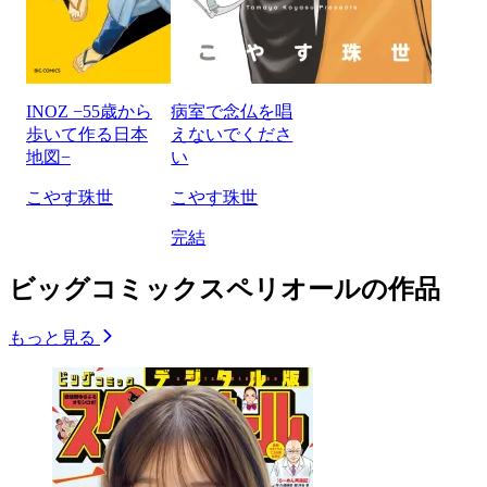
INOZ −55歳から
病室で念仏を唱
歩いて作る日本
えないでくださ
地図−
い
こやす珠世
こやす珠世
完結
ビッグコミックスペリオールの作品
もっと見る