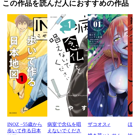
この作品を読んだ人におすすめの作品
INOZ −55歳から
病室で念仏を唱
ザコオス♂
ほ
歩いて作る日本
えないでくださ