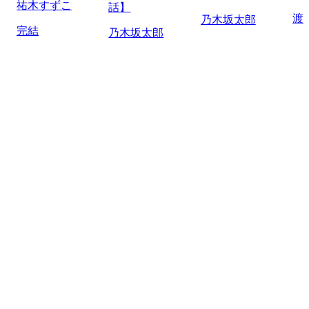
祐木すずこ
話】
渡
乃木坂太郎
完結
乃木坂太郎