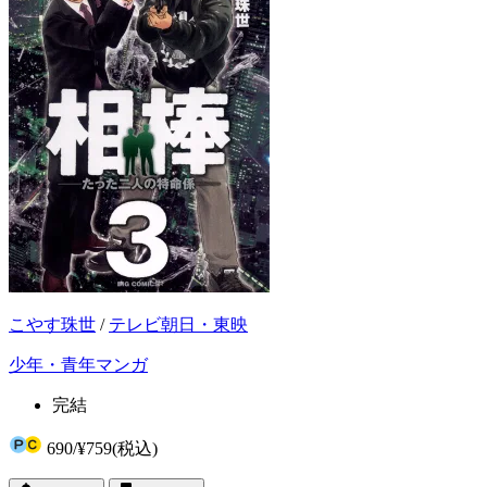
こやす珠世
/
テレビ朝日・東映
少年・青年マンガ
完結
690
/
¥759
(税込)