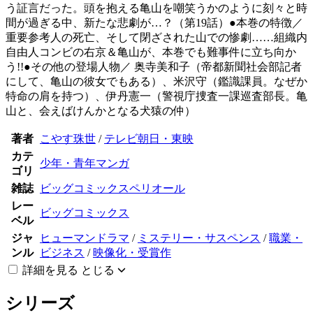
う証言だった。頭を抱える亀山を嘲笑うかのように刻々と時
間が過ぎる中、新たな悲劇が…？（第19話）●本巻の特徴／
重要参考人の死亡、そして閉ざされた山での惨劇……組織内
自由人コンビの右京＆亀山が、本巻でも難事件に立ち向か
う!!●その他の登場人物／ 奥寺美和子（帝都新聞社会部記者
にして、亀山の彼女でもある）、米沢守（鑑識課員。なぜか
特命の肩を持つ）、伊丹憲一（警視庁捜査一課巡査部長。亀
山と、会えばけんかとなる犬猿の仲）
著者
こやす珠世
/
テレビ朝日・東映
カテ
少年・青年マンガ
ゴリ
雑誌
ビッグコミックスペリオール
レー
ビッグコミックス
ベル
ジャ
ヒューマンドラマ
/
ミステリー・サスペンス
/
職業・
ンル
ビジネス
/
映像化・受賞作
詳細を見る
とじる
シリーズ