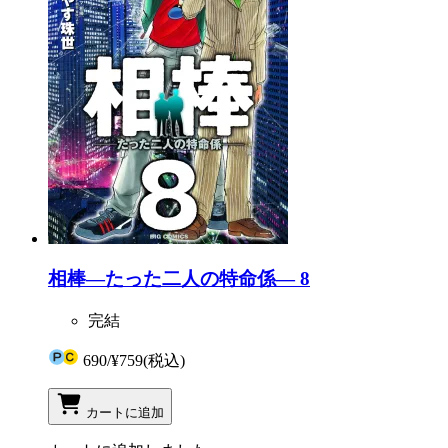
相棒―たった二人の特命係― 8
完結
690
/
¥759
(税込)
カートに追加