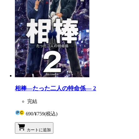
相棒―たった二人の特命係― 2
完結
690
/
¥759
(税込)
カートに追加