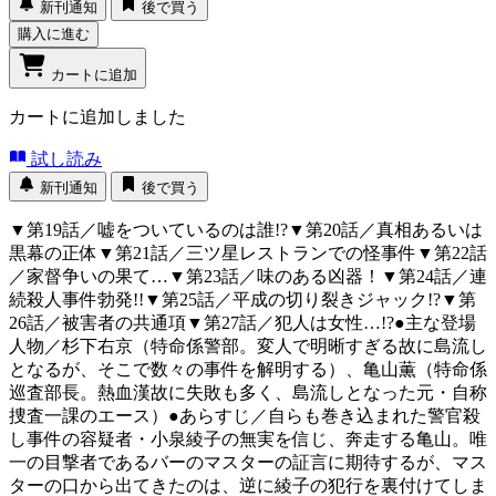
新刊通知
後で買う
購入に進む
カートに追加
カートに追加しました
試し読み
新刊通知
後で買う
▼第19話／嘘をついているのは誰!?▼第20話／真相あるいは
黒幕の正体▼第21話／三ツ星レストランでの怪事件▼第22話
／家督争いの果て…▼第23話／味のある凶器！▼第24話／連
続殺人事件勃発!!▼第25話／平成の切り裂きジャック!?▼第
26話／被害者の共通項▼第27話／犯人は女性…!?●主な登場
人物／杉下右京（特命係警部。変人で明晰すぎる故に島流し
となるが、そこで数々の事件を解明する）、亀山薫（特命係
巡査部長。熱血漢故に失敗も多く、島流しとなった元・自称
捜査一課のエース）●あらすじ／自らも巻き込まれた警官殺
し事件の容疑者・小泉綾子の無実を信じ、奔走する亀山。唯
一の目撃者であるバーのマスターの証言に期待するが、マス
ターの口から出てきたのは、逆に綾子の犯行を裏付けてしま