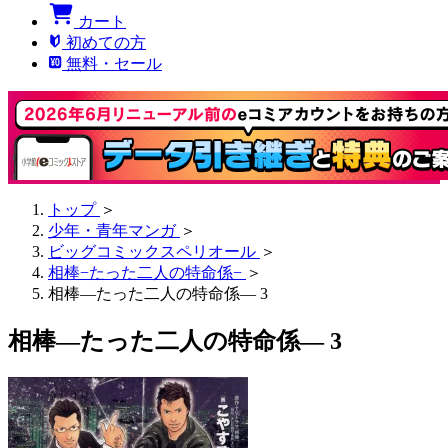
カート
初めての方
無料・セール
トップ
＞
少年・青年マンガ
＞
ビッグコミックスペリオール
＞
相棒−たった二人の特命係−
＞
相棒―たった二人の特命係― 3
相棒―たった二人の特命係― 3