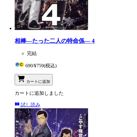
相棒―たった二人の特命係― 4
完結
690
/
¥759
(税込)
カートに追加
カートに追加しました
試し読み