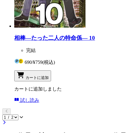
相棒―たった二人の特命係― 10
完結
690
/
¥759
(税込)
カートに追加
カートに追加しました
試し読み