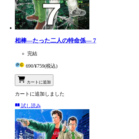
相棒―たった二人の特命係― 7
完結
690
/
¥759
(税込)
カートに追加
カートに追加しました
試し読み