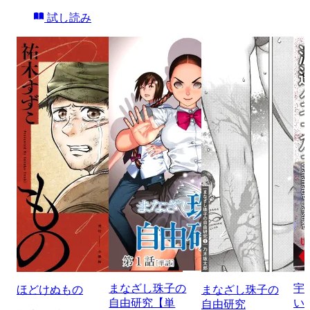
試し読み
まなざし珠子の
宇
ほどけぬもの
まなざし珠子の
自由研究【単
い
自由研究