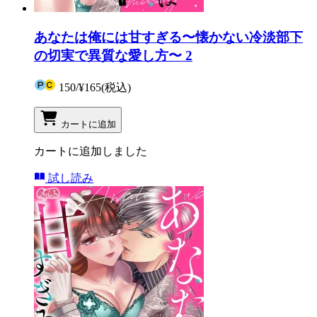
あなたは俺には甘すぎる〜懐かない冷淡部下
の切実で異質な愛し方〜 2
150
/
¥165
(税込)
カートに追加
カートに追加しました
試し読み