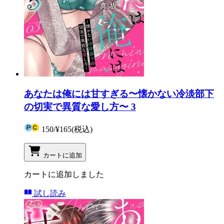
あなたは俺には甘すぎる〜懐かない冷淡部下
の切実で異質な愛し方〜 3
150
/
¥165
(税込)
カートに追加
カートに追加しました
試し読み