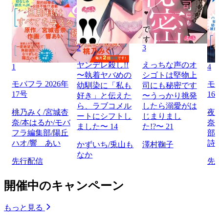
2
3
ヤンデレ殺し!!
えっちな声のオ
1
4
〜執着ヤバめの
シゴトは堅物上
モバフラ 2026年
モバ
幼馴染に「私も
司にも秘密です
17号
16
好き」と伝えた
〜うっかり挑発
ら、ラブコメル
したら溺愛がは
桃乃みく/宮城杏
夜
ートにシフトし
じまりまし
奈/本はるか/モバ
奈
ました〜 14
た!?〜 21
フラ編集部/陽丘
部
ハオ/響 あい
詩
かずいち/兎山も
澤村鞠子
なか
先行配信
先
開催中のキャンペーン
もっと見る