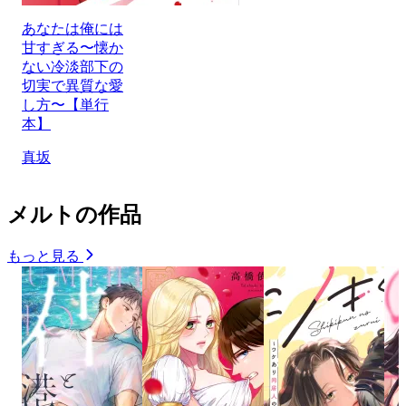
あなたは俺には
甘すぎる〜懐か
ない冷淡部下の
切実で異質な愛
し方〜【単行
本】
真坂
メルトの作品
もっと見る