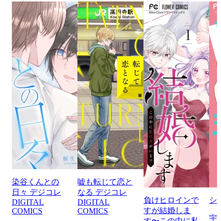
染谷くんとの
嘘も転じて恋と
日々 デジコレ
なる デジコレ
負けヒロインで
シ
DIGITAL
DIGITAL
すが結婚しま
COMICS
COMICS
宇
す〜この中に私