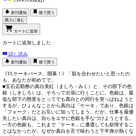
新刊通知
後で買う
購入に進む
カートに追加
カートに追加しました
試し読み
新刊通知
後で買う
《TLケーキバース、開幕！》「肌を合わせたいと思ったの
も、あなたが初めてで」
■宝石店勤務の真白美紅（ましろ・みく）と、その部下の色
銀（しきしろ）は、そろって出張に行くことに。色銀は、最
低な部下の態度をとってでも真白との同行を突っぱねようと
するが、ひょんなことから真白は「ケーキ」であり、色銀は
「フォーク」だとお互いに知ってしまう。だが、仕事を最優
先したい真白は、自らをエサに色銀を手なづけようとする。
一方の色銀も、これまで「ケーキ」に遭遇しても欲情するこ
とはなかったが、なぜか真白を舌で味わうと下半身が熱くな