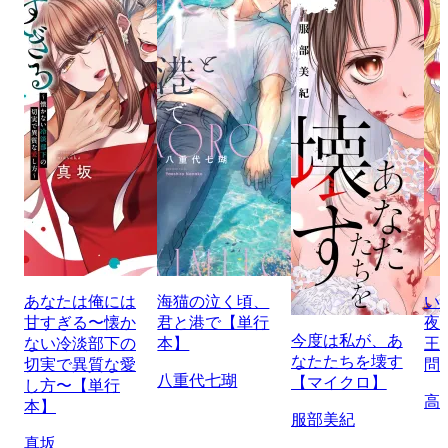
あなたは俺には
海猫の泣く頃、
い
甘すぎる〜懐か
君と港で【単行
夜
今度は私が、あ
ない冷淡部下の
本】
王
なたたちを壊す
切実で異質な愛
問
八重代七瑚
【マイクロ】
し方〜【単行
高
本】
服部美紀
真坂