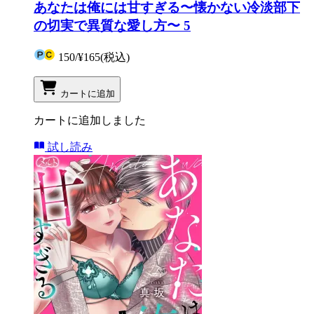
あなたは俺には甘すぎる〜懐かない冷淡部下
の切実で異質な愛し方〜 5
150
/
¥165
(税込)
カートに追加
カートに追加しました
試し読み