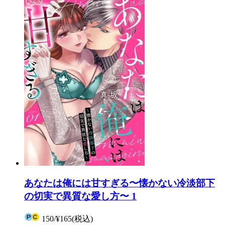
あなたは俺には甘すぎる〜懐かない冷淡部下
の切実で異質な愛し方〜 1
150
/
¥165
(税込)