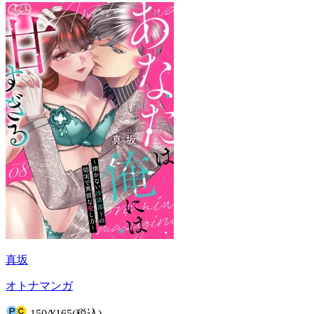
真坂
オトナマンガ
150
/
¥165
(税込)