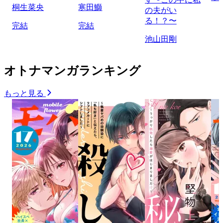
桐生菜央
寒田鰤
の夫がい
る！？〜
完結
完結
池山田剛
オトナマンガランキング
もっと見る