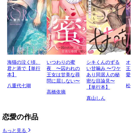
海猫の泣く頃、
いつわりの蜜
シキくんのずる
オ
君と港で【単行
夜 〜囚われの
い甘噛み 〜ワケ
王
本】
王女は甘美な尋
あり同居人の秘
愛
問に屈しない〜
密な目論見〜
八重代七瑚
松
【単行本】
高橋依摘
真山しん
恋愛の作品
もっと見る