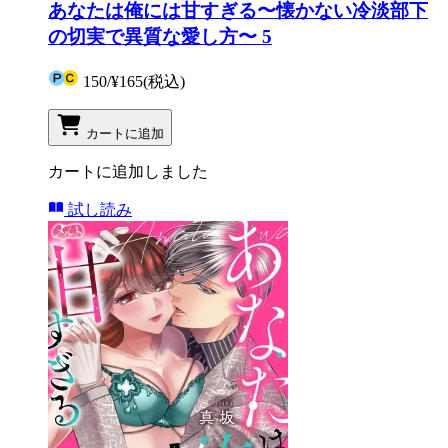
あなたは俺には甘すぎる〜懐かない冷淡部下
の切実で異質な愛し方〜 5
150
/
¥165
(税込)
カートに追加
カートに追加しました
試し読み