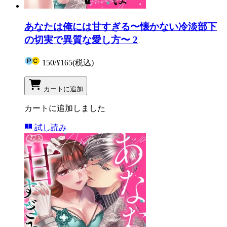
あなたは俺には甘すぎる〜懐かない冷淡部下
の切実で異質な愛し方〜 2
150
/
¥165
(税込)
カートに追加
カートに追加しました
試し読み