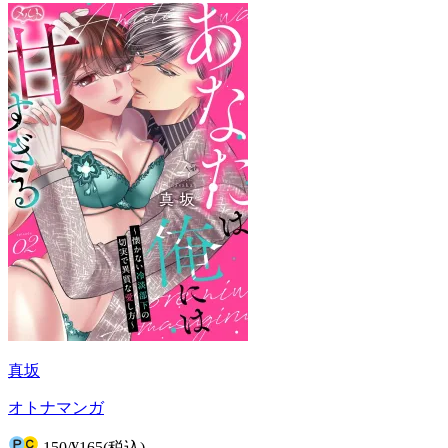
真坂
オトナマンガ
150
/
¥165
(税込)