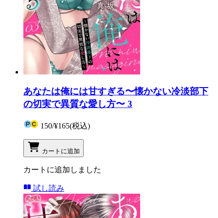
あなたは俺には甘すぎる〜懐かない冷淡部下
の切実で異質な愛し方〜 3
150
/
¥165
(税込)
カートに追加
カートに追加しました
試し読み