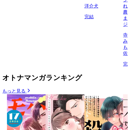
洋介犬
れ
農
完結
ま
ジ
寺
み
も
佐
完
オトナマンガランキング
もっと見る