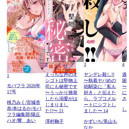
2
3
4
えっちな声のオ
ヤンデレ殺し!!
過
1
シゴトは堅物上
〜執着ヤバめの
困
モバフラ 2026年
司にも秘密です
幼馴染に「私も
〜
17号
〜うっかり挑発
好き」と伝えた
に
したら溺愛がは
ら、ラブコメル
さ
桃乃みく/宮城杏
じまりまし
ートにシフトし
奈/本はるか/モバ
し
た!?〜 21
ました〜 14
フラ編集部/陽丘
ハオ/響 あい
澤村鞠子
かずいち/兎山も
なか