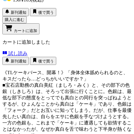
新刊通知
後で買う
購入に進む
カートに追加
カートに追加しました
試し読み
新刊通知
後で買う
《TLケーキバース、開幕！》「身体全体舐められるのと、
キスだったら…どっちがいいですか？」
■宝石店勤務の真白美紅（ましろ・みく）と、その部下の色
銀（しきしろ）は、そろって出張に行くことに。色銀は、最
低な部下の態度をとってでも真白との同行を突っぱねようと
するが、ひょんなことから真白は「ケーキ」であり、色銀は
「フォーク」だとお互いに知ってしまう。だが、仕事を最優
先したい真白は、自らをエサに色銀を手なづけようとする。
一方の色銀も、これまで「ケーキ」に遭遇しても欲情するこ
とはなかったが、なぜか真白を舌で味わうと下半身が熱くな