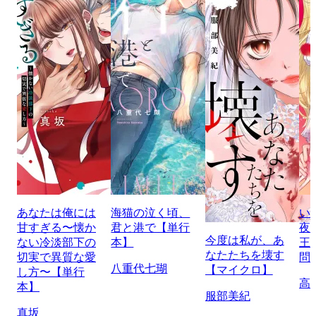
あなたは俺には
海猫の泣く頃、
い
甘すぎる〜懐か
君と港で【単行
夜
今度は私が、あ
ない冷淡部下の
本】
王
なたたちを壊す
切実で異質な愛
問
八重代七瑚
【マイクロ】
し方〜【単行
高
本】
服部美紀
真坂