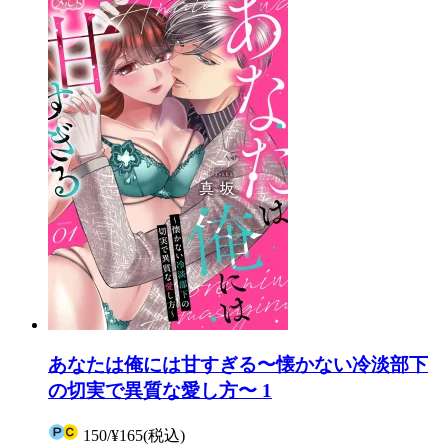
あなたは俺には甘すぎる〜懐かない冷淡部下
の切実で異質な愛し方〜 1
150
/
¥165
(税込)