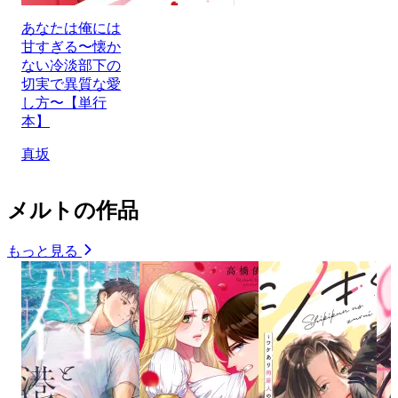
あなたは俺には
甘すぎる〜懐か
ない冷淡部下の
切実で異質な愛
し方〜【単行
本】
真坂
メルトの作品
もっと見る