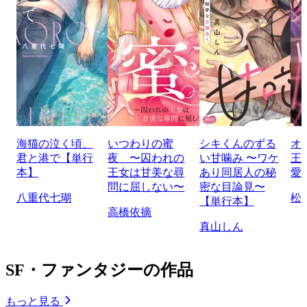
海猫の泣く頃、
いつわりの蜜
シキくんのずる
オ
君と港で【単行
夜 〜囚われの
い甘噛み 〜ワケ
王
本】
王女は甘美な尋
あり同居人の秘
愛
問に屈しない〜
密な目論見〜
八重代七瑚
松
【単行本】
高橋依摘
真山しん
SF・ファンタジーの作品
もっと見る