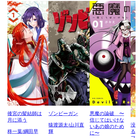
後宮の髪結師は
ゾンビーガン
悪魔の論破 〜
月に添う
信じてはいけな
猿渡源太/山川直
没
いあの娘のため
柊一葉/綱田早
輝
る
に〜
フ