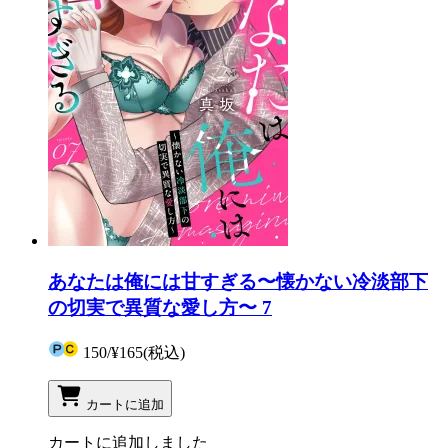
あなたは俺には甘すぎる〜懐かない冷淡部下
の切実で異質な愛し方〜 7
150
/
¥165
(税込)
カートに追加
カートに追加しました