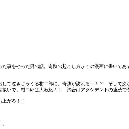
った事をやった男の話。奇跡の起こし方がこの漫画に書いてあ
出して泣きじゃくる柑二郎に、奇跡が訪れる…！？ そして次
者扱いで、柑二郎は大激怒！！ 試合はアクシデントの連続で
ち上がる！！
！」