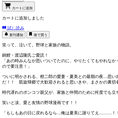
カートに追加
カートに追加しました
試し読み
新刊通知
後で買う
笑って、泣いて。野球と家族の物語。
錦鯉・渡辺隆氏ご愛読！
「あの時みんなが思いついてたのに、やりたくてもやれなか
ので要注意！」
ついに明かされる、柑二郎の愛妻・夏美との最期の夜…思い
だ！！ 凱旋帰郷で大歓迎されると思いきや、まさかの裏切
時代遅れのポンコツ親父が、家族と仲間のために何度でも立
笑いと涙、愛と友情の野球漫画です！！
「もしもあの日に戻れるなら…俺は夏美に謝りてえ………！