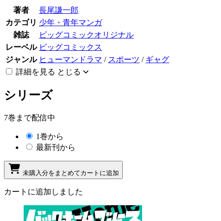
著者
長尾謙一郎
カテゴリ
少年・青年マンガ
雑誌
ビッグコミックオリジナル
レーベル
ビッグコミックス
ジャンル
ヒューマンドラマ
/
スポーツ
/
ギャグ
詳細を見る
とじる
シリーズ
7巻まで配信中
1巻から
最新刊から
未購入分をまとめてカートに追加
カートに追加しました