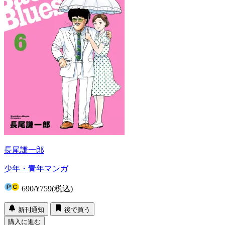
長尾謙一郎
少年・青年マンガ
690
/
¥759
(税込)
新刊通知
後で買う
購入に進む