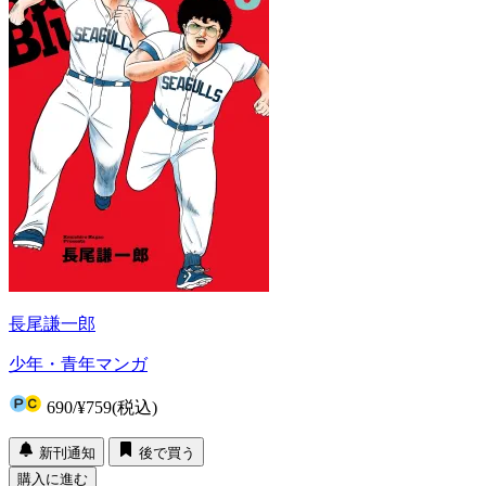
長尾謙一郎
少年・青年マンガ
690
/
¥759
(税込)
新刊通知
後で買う
購入に進む