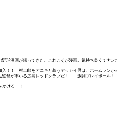
の野球漫画が帰ってきた。これこそが漫画。気持ち良くてナン
加入！！ 柑二郎をアニキと慕うデッカイ男は、ホームランか
生監督が率いる広島レッドクラブだ！！ 激闘プレイボール！
をかける！！