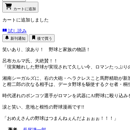
カートに追加
カートに追加しました
試し読み
新刊通知
後で買う
笑いあり、涙あり！ 野球と家族の物語！
呂布カルマ氏、大絶賛！！
「現実離れした野球が実現されて久しい今、ロマンたっぷり
湘南シーガルズに、右の大砲・ヘラクレスこと馬野精助が新
と柑二郎の次なる相手は、データ野球を駆使するクセ者・桐
時代遅れのポンコツ選手がロマンを武器にAI野球に殴り込み
涙と笑い、意地と根性の野球漫画です!!
「おめえさんの野球はつまんねぇんだよぉぉぉ！！！」
著者
長尾謙一郎