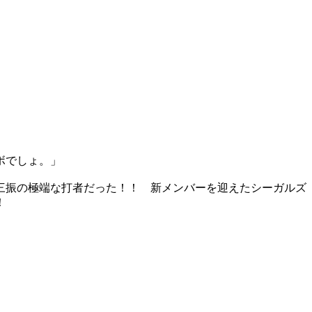
ボでしょ。」
三振の極端な打者だった！！ 新メンバーを迎えたシーガルズ
！