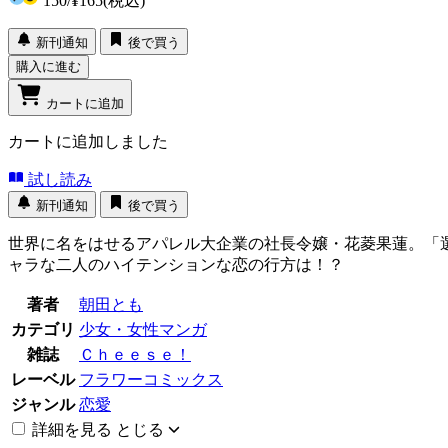
150
/
¥165
(税込)
新刊通知
後で買う
購入に進む
カートに追加
カートに追加しました
試し読み
新刊通知
後で買う
世界に名をはせるアパレル大企業の社長令嬢・花菱果蓮。「
ャラな二人のハイテンションな恋の行方は！？
著者
朝田とも
カテゴリ
少女・女性マンガ
雑誌
Ｃｈｅｅｓｅ！
レーベル
フラワーコミックス
ジャンル
恋愛
詳細を見る
とじる