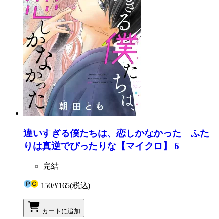
違いすぎる僕たちは、恋しかなかった ふた
りは真逆でぴったりな【マイクロ】 6
完結
150
/
¥165
(税込)
カートに追加