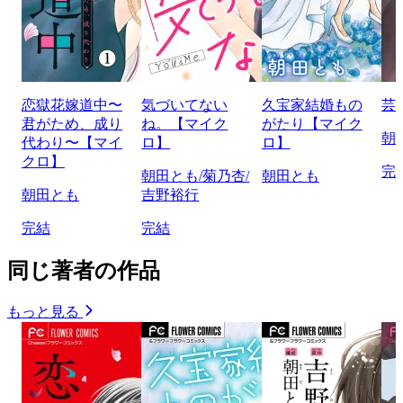
恋獄花嫁道中〜
気づいてない
久宝家結婚もの
芸
君がため、成り
ね。【マイク
がたり【マイク
朝
代わり〜【マイ
ロ】
ロ】
クロ】
完
朝田とも/菊乃杏/
朝田とも
朝田とも
吉野裕行
完結
完結
同じ著者の作品
もっと見る