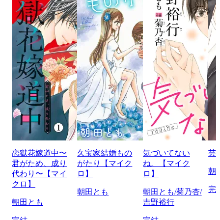
恋獄花嫁道中〜
久宝家結婚もの
気づいてない
芸
君がため、成り
がたり【マイク
ね。【マイク
朝
代わり〜【マイ
ロ】
ロ】
クロ】
完
朝田とも
朝田とも/菊乃杏/
朝田とも
吉野裕行