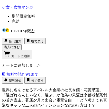
少女・女性マンガ
期間限定無料
完結
150
/
¥165
(税込)
新刊通知
後で買う
購入に進む
カートに追加
カートに追加しました
無料で読む
9/1まで
新刊通知
後で買う
世界に名をはせるアパレル大企業の社長令嬢・花菱果蓮。
「選ばれるんじゃなく、選ぶ」が信条の果蓮は京都老舗茶舗
の若き当主、蒼居夕月と出会い電撃告白！！どう考えても真
逆なキャラな二人のハイテンションな恋の行方は！？