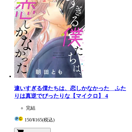
違いすぎる僕たちは、恋しかなかった ふた
りは真逆でぴったりな【マイクロ】 4
完結
150
/
¥165
(税込)