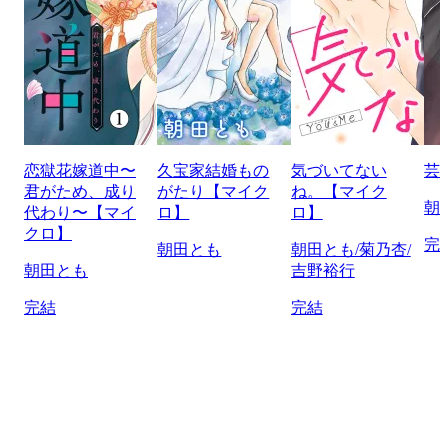
恋獄花嫁道中〜
久宝家結婚もの
気づいてない
芸
君がため、成り
がたり【マイク
ね。【マイク
朝
代わり〜【マイ
ロ】
ロ】
クロ】
完
朝田とも
朝田とも/菊乃杏/
朝田とも
吉野裕行
完結
完結