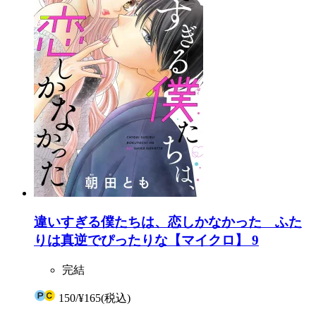
違いすぎる僕たちは、恋しかなかった ふた
りは真逆でぴったりな【マイクロ】 9
完結
150
/
¥165
(税込)