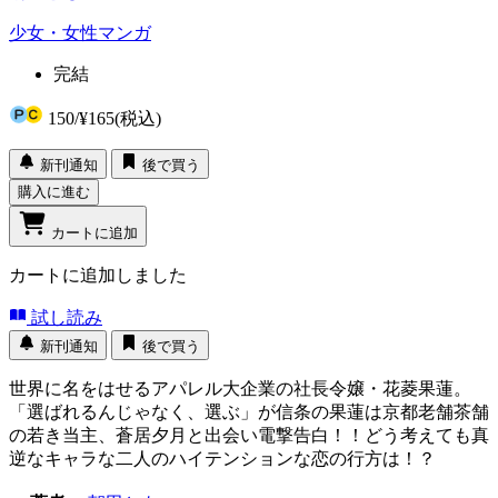
少女・女性マンガ
完結
150
/
¥165
(税込)
新刊通知
後で買う
購入に進む
カートに追加
カートに追加しました
試し読み
新刊通知
後で買う
世界に名をはせるアパレル大企業の社長令嬢・花菱果蓮。
「選ばれるんじゃなく、選ぶ」が信条の果蓮は京都老舗茶舗
の若き当主、蒼居夕月と出会い電撃告白！！どう考えても真
逆なキャラな二人のハイテンションな恋の行方は！？