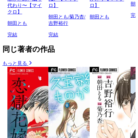
朝
代わり〜【マイ
ロ】
ロ】
クロ】
完
朝田とも/菊乃杏/
朝田とも
朝田とも
吉野裕行
完結
完結
同じ著者の作品
もっと見る