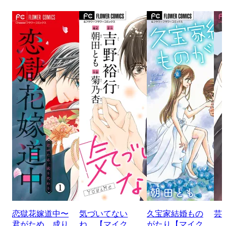
恋獄花嫁道中〜
気づいてない
久宝家結婚もの
芸
君がため、成り
ね。【マイク
がたり【マイク