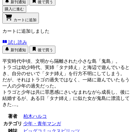
新刊通知
後で買う
購入に進む
カートに追加
カートに追加しました
試し読み
新刊通知
後で買う
平安時代中頃、文明から隔離された小さな島「鬼島」。
トラゴは幼少時代、実姉「タナ姉え」と海辺で遊んでいると
き、自分のせいで「タナ姉え」を行方不明にしてしまう。
だが、それはトラゴの過失ではなく、一緒に遊んでいたもう
一人の少年の過失だった。
トラゴと少年は共に罪悪感にさいなまれながら成長し、後に
結婚するが、ある日「タナ姉え」に似た女が鬼島に漂流して
きた…。
著者
柏木ハルコ
カテゴリ
少年・青年マンガ
雑誌
ビッグコミックスピリッツ