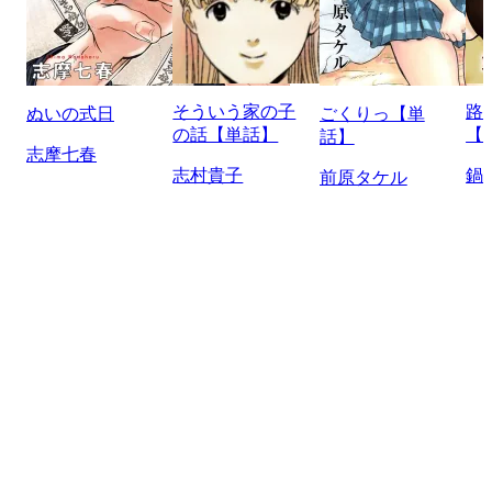
そういう家の子
路
ぬいの式日
ごくりっ【単
の話【単話】
【
話】
志摩七春
志村貴子
鍋
前原タケル