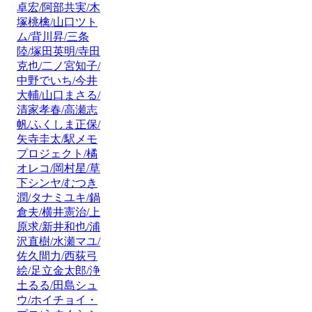
卓宏/阿部共実/木
塚桃檎/山口ツト
ム/背川昇/三条
陸/塚田英明/寺田
克也/二ノ宮知子/
中野でいち/今井
大輔/山口まさる/
清家孝春/高瀬志
帆/ふくしま正保/
矢寺圭太/駅メモ
プロジェクト/橘
オレコ/岡村星/草
下シンヤ/むつき
潤/タナミユキ/鍋
倉夫/横井憲治/上
原求/新井和也/浦
沢直樹/水瀬マユ/
佐久間力/西荻弓
絵/足立金太郎/浄
土るる/田島シュ
ウ/ホイチョイ・