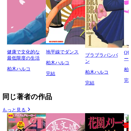
健康で文化的な
地平線でダンス
QU
ブラブラバンバ
最低限度の生活
ー
ン
柏木ハルコ
柏木ハルコ
柏
柏木ハルコ
完結
完
完結
同じ著者の作品
もっと見る