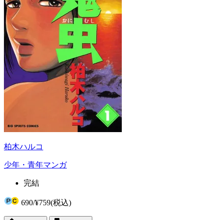
柏木ハルコ
少年・青年マンガ
完結
690
/
¥759
(税込)