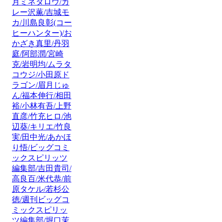
月ミネタロウ/カ
レー沢薫/吉城モ
カ/川島良彰(コー
ヒーハンター)/お
かざき真里/丹羽
庭/阿部潤/宮崎
克/岩明均/ムラタ
コウジ/小田原ド
ラゴン/眉月じゅ
ん/福本伸行/相田
裕/小林有吾/上野
直彦/竹充ヒロ/池
辺葵/キリエ/竹良
実/田中光/あかほ
り悟/ビッグコミ
ックスピリッツ
編集部/吉田貴司/
高良百/米代恭/前
原タケル/若杉公
徳/週刊ビッグコ
ミックスピリッ
ツ編集部/堀口茉