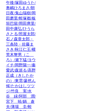
午後/塚田ゆうた/
奥嶋ひろまさ/朝
日夜/鬼山瑞樹/岡
田磨里/蛭塚都/板
垣巴留/岡田麿里/
田中康弘/ひうら
さとる/照屋太郎/
石ノ森章太郎・
三条陸・佐藤ま
さき/秋江仁王/横
荒木蟹男（こゝ
ろ）/瀬下猛/ヨウ
イチ/岡野陽一/秦
愛武/森巡る/高野
正成（きしたか
の）/東雲/蓼然ん
候/たかはしツツ
ジ/竹良 実/水
谷 緑/阿部 潤/
宮下 暁/鍋 倉
夫/薄場 圭/蛭