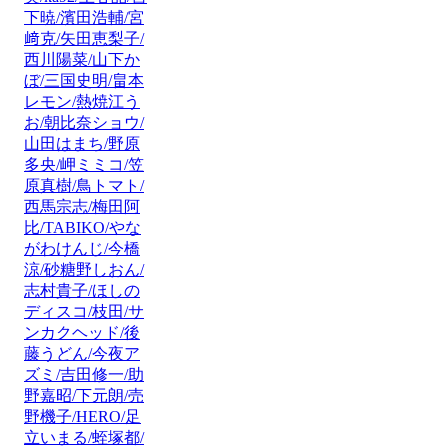
下暁/濱田浩輔/宮
﨑克/矢田恵梨子/
西川陽菜/山下か
ぼ/三国史明/畠本
レモン/熱焼江う
お/朝比奈ショウ/
山田はまち/野原
多央/岬ミミコ/笠
原真樹/鳥トマト/
西馬宗志/梅田阿
比/TABIKO/やな
がわけんじ/今橋
涼/砂糖野しおん/
志村貴子/ほしの
ディスコ/枝田/サ
ンカクヘッド/後
藤うどん/今夜ア
ズミ/吉田修一/助
野嘉昭/下元朗/売
野機子/HERO/足
立いまる/蛭塚都/