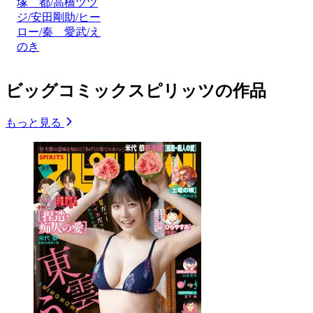
塚 都/高橋ツツ
ジ/安田剛助/ヒー
ロー/秦 愛武/え
のき
ビッグコミックスピリッツの作品
もっと見る