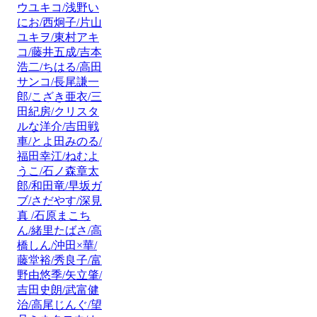
ウユキコ/浅野い
にお/西炯子/片山
ユキヲ/東村アキ
コ/藤井五成/吉本
浩二/ちはる/高田
サンコ/長尾謙一
郎/こざき亜衣/三
田紀房/クリスタ
ルな洋介/吉田戦
車/とよ田みのる/
福田幸江/ねむよ
うこ/石ノ森章太
郎/和田竜/早坂ガ
ブ/さだやす/深見
真 /石原まこち
ん/緒里たばさ/高
橋しん/沖田×華/
藤堂裕/秀良子/富
野由悠季/矢立肇/
吉田史朗/武富健
治/高尾じんぐ/望