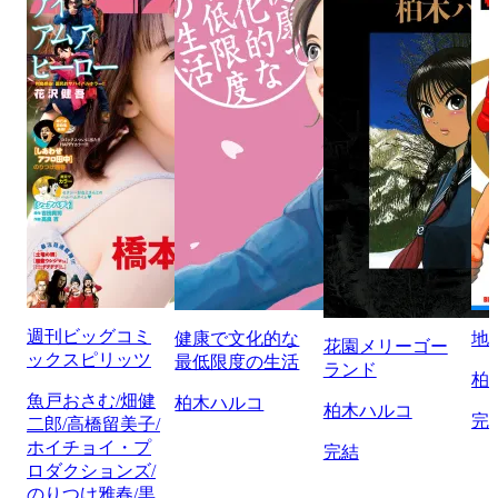
週刊ビッグコミ
健康で文化的な
地
花園メリーゴー
ックスピリッツ
最低限度の生活
ランド
柏
魚戸おさむ/畑健
柏木ハルコ
柏木ハルコ
完
二郎/高橋留美子/
ホイチョイ・プ
完結
ロダクションズ/
のりつけ雅春/黒