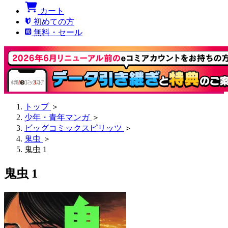
カート
初めての方
無料・セール
トップ
＞
少年・青年マンガ
＞
ビッグコミックスピリッツ
＞
鬼虫
＞
鬼虫 1
鬼虫 1