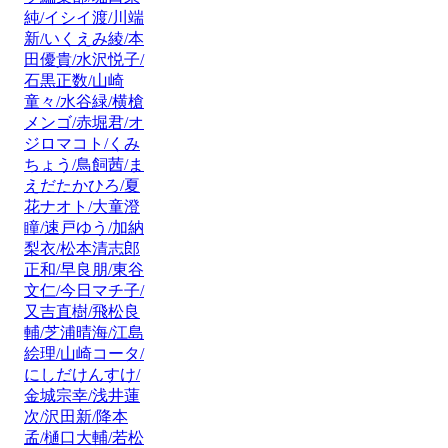
純/イシイ渡/川端
新/いくえみ綾/本
田優貴/水沢悦子/
石黒正数/山崎
童々/水谷緑/横槍
メンゴ/赤堀君/オ
ジロマコト/くみ
ちょう/鳥飼茜/ま
えだたかひろ/夏
花ナオト/大童澄
瞳/速戸ゆう/加納
梨衣/松本清志郎
正和/早良朋/東谷
文仁/今日マチ子/
又吉直樹/飛松良
輔/芝浦晴海/江島
絵理/山崎コータ/
にしだけんすけ/
金城宗幸/浅井蓮
次/沢田新/降本
孟/樋口大輔/若松