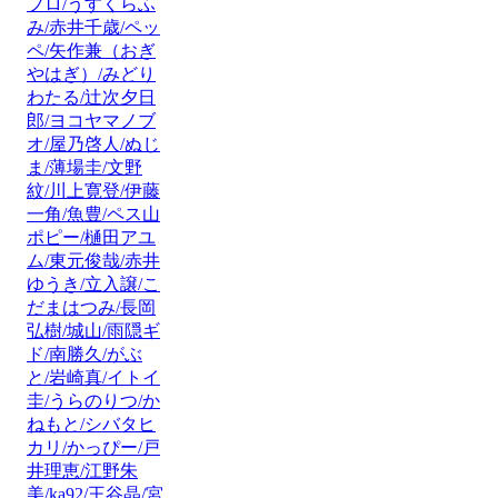
プロ/うすくらふ
み/赤井千歳/ペッ
ペ/矢作兼（おぎ
やはぎ）/みどり
わたる/辻次夕日
郎/ヨコヤマノブ
オ/屋乃啓人/ぬじ
ま/薄場圭/文野
紋/川上寛登/伊藤
一角/魚豊/ペス山
ポピー/樋田アユ
ム/東元俊哉/赤井
ゆうき/立入譲/こ
だまはつみ/長岡
弘樹/城山/雨隠ギ
ド/南勝久/がぶ
と/岩崎真/イトイ
圭/うらのりつ/か
ねもと/シバタヒ
カリ/かっぴー/戸
井理恵/江野朱
美/ka92/王谷晶/宮