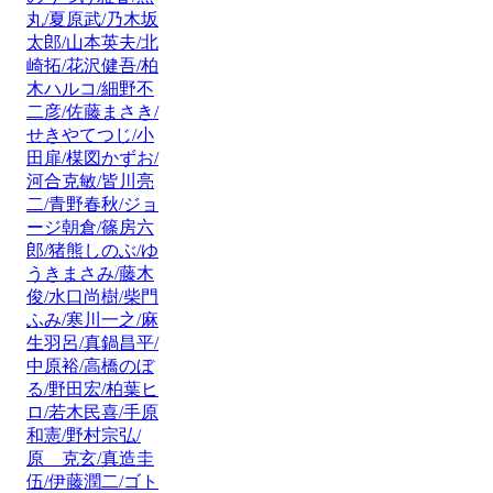
丸/夏原武/乃木坂
太郎/山本英夫/北
崎拓/花沢健吾/柏
木ハルコ/細野不
二彦/佐藤まさき/
せきやてつじ/小
田扉/楳図かずお/
河合克敏/皆川亮
二/青野春秋/ジョ
ージ朝倉/篠房六
郎/猪熊しのぶ/ゆ
うきまさみ/藤木
俊/水口尚樹/柴門
ふみ/寒川一之/麻
生羽呂/真鍋昌平/
中原裕/高橋のぼ
る/野田宏/柏葉ヒ
ロ/若木民喜/手原
和憲/野村宗弘/
原 克玄/真造圭
伍/伊藤潤二/ゴト