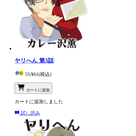
ヤリへん 第3話
55
/
¥61
(税込)
カートに追加
カートに追加しました
試し読み