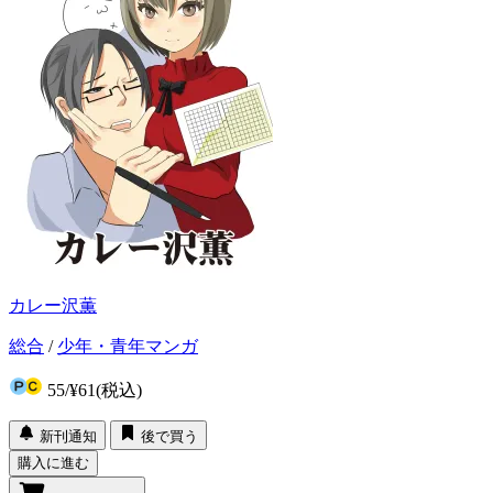
カレー沢薫
総合
/
少年・青年マンガ
55
/
¥61
(税込)
新刊通知
後で買う
購入に進む