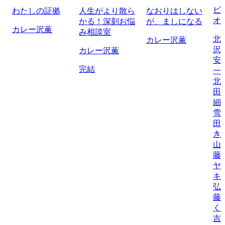
ビ
わたしの証拠
人生がより散ら
なおりはしない
オ
かる！深刻お悩
が、ましになる
カレー沢薫
み相談室
北
カレー沢薫
沢
カレー沢薫
安
完結
一
北
田
細
雪
田
き
山
藤
ヤ
キ
弘
藤
く
吉