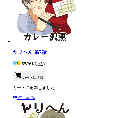
ヤリへん 第7話
55
/
¥61
(税込)
カートに追加
カートに追加しました
試し読み