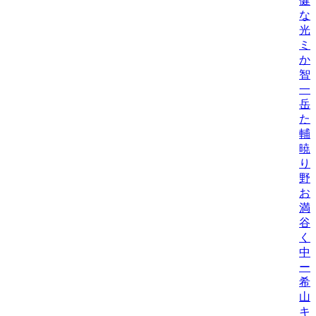
健
な
光
ミ
か
智
一
岳
た
輔
暁
り
野
お
満
谷
く
中
ー
希
山
キ