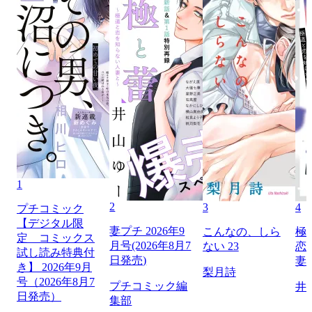
1
2
3
4
プチコミック
【デジタル限
妻プチ 2026年9
こんなの、しら
極
定 コミックス
月号(2026年8月7
ない 23
恋
試し読み特典付
日発売)
妻
き】 2026年9月
梨月詩
号（2026年8月7
プチコミック編
井
日発売）
集部