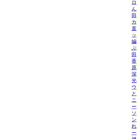
ロ
ん
田
カ
直
ッ
編
ぶ
田
香
原
深
光
ウ
と
ニ
ー
ソ
ン
れ
ー