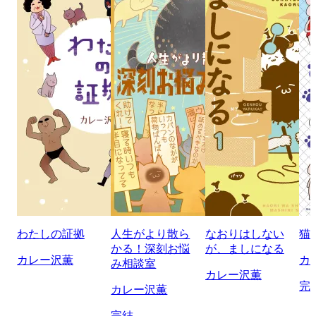
わたしの証拠
人生がより散ら
なおりはしない
猫
かる！深刻お悩
が、ましになる
カレー沢薫
カ
み相談室
カレー沢薫
完
カレー沢薫
完結