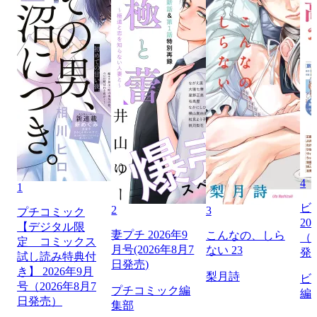
4
1
ビ
2
3
プチコミック
20
【デジタル限
妻プチ 2026年9
こんなの、しら
（2
定 コミックス
月号(2026年8月7
ない 23
発
試し読み特典付
日発売)
き】 2026年9月
梨月詩
ビ
号（2026年8月7
プチコミック編
編
日発売）
集部