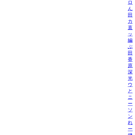
ロ
ん
田
カ
直
ッ
編
ぶ
田
香
原
深
光
ウ
と
ニ
ー
ソ
ン
れ
ー