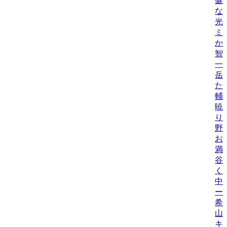
健
な
光
ミ
か
智
一
岳
た
輔
暁
り
野
お
満
谷
く
中
ー
希
山
キ