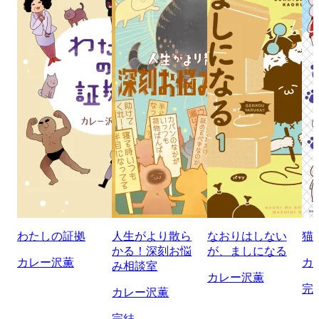
わたしの証拠
人生がより散ら
なおりはしない
猫
かる！深刻お悩
が、ましになる
カレー沢薫
カ
み相談室
カレー沢薫
完
カレー沢薫
完結