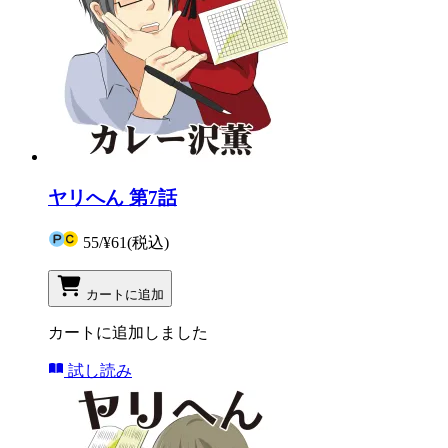
ヤリへん 第7話
55
/
¥61
(税込)
カートに追加
カートに追加しました
試し読み