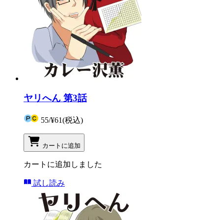
ヤリへん 第3話
55
/
¥61
(税込)
カートに追加
カートに追加しました
試し読み