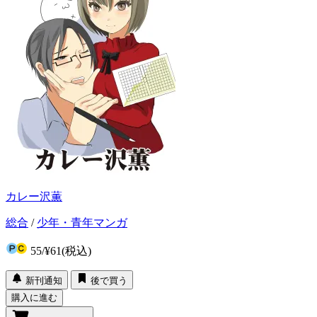
カレー沢薫
総合
/
少年・青年マンガ
55
/
¥61
(税込)
新刊通知
後で買う
購入に進む