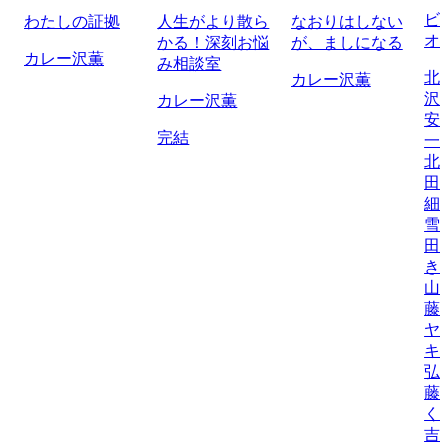
ビ
わたしの証拠
人生がより散ら
なおりはしない
オ
かる！深刻お悩
が、ましになる
カレー沢薫
み相談室
北
カレー沢薫
沢
カレー沢薫
安
完結
一
北
田
細
雪
田
き
山
藤
ヤ
キ
弘
藤
く
吉