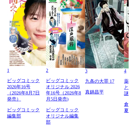
1
2
3
4
ビッグコミック
ビッグコミック
九条の大罪 17
薬
2026年16号
オリジナル 2026
と
真鍋昌平
（2026年8月7日
年16号（2026年8
謎
発売）
月5日発売)
倉
ビッグコミック
ビッグコミック
夏
編集部
オリジナル編集
部