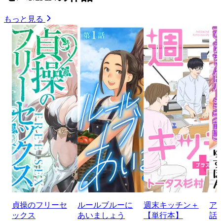
もっと見る
貞操のフリーセ
ルールブルーに
週末キッチン＋
ア
ックス
あいましょう
【単行本】
話