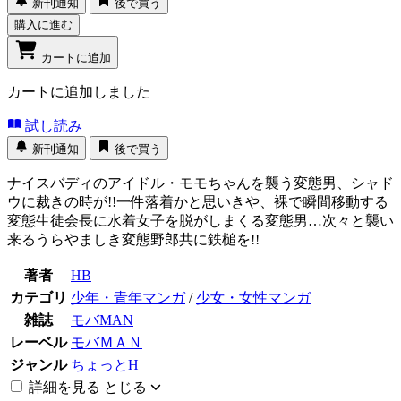
新刊通知
後で買う
購入に進む
カートに追加
カートに追加しました
試し読み
新刊通知
後で買う
ナイスバディのアイドル・モモちゃんを襲う変態男、シャド
ウに裁きの時が!!一件落着かと思いきや、裸で瞬間移動する
変態生徒会長に水着女子を脱がしまくる変態男…次々と襲い
来るうらやましき変態野郎共に鉄槌を!!
著者
HB
カテゴリ
少年・青年マンガ
/
少女・女性マンガ
雑誌
モバMAN
レーベル
モバＭＡＮ
ジャンル
ちょっとH
詳細を見る
とじる