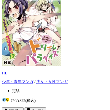
HB
少年・青年マンガ
/
少女・女性マンガ
完結
750
/
¥825
(税込)