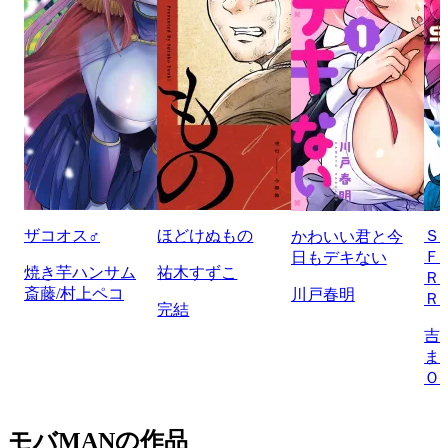
ザコオス♂
ほどけぬもの
Ｓ
かわいい君と今
Ｆ
日もデキない
焼き芋ハンサム
祐木すずこ
Ｒ
斎藤/村上ペコ
川戸春明
Ｒ
完結
吉
ま
Ｏ
モバMANの作品