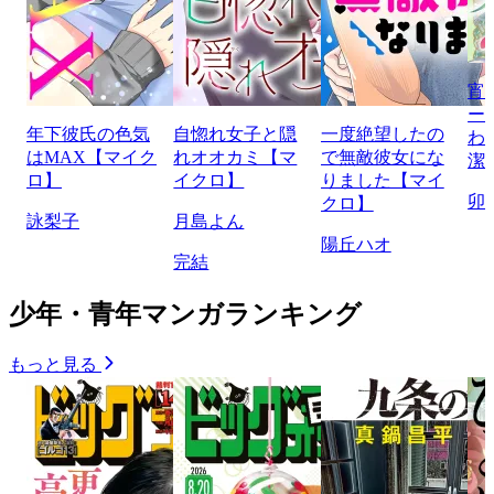
宵
ー
年下彼氏の色気
自惚れ女子と隠
一度絶望したの
わ
はMAX【マイク
れオオカミ【マ
で無敵彼女にな
潔
ロ】
イクロ】
りました【マイ
卯
クロ】
詠梨子
月島よん
陽丘ハオ
完結
少年・青年マンガランキング
もっと見る