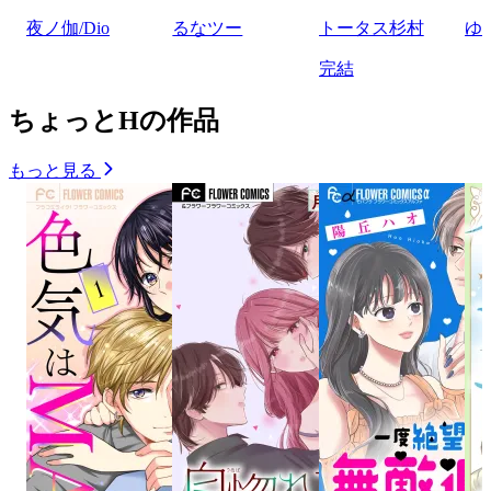
夜ノ伽/Dio
るなツー
トータス杉村
ゆ
完結
ちょっとHの作品
もっと見る