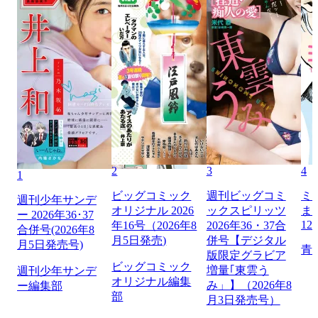
2
3
4
1
ビッグコミック
週刊ビッグコミ
ミ
週刊少年サンデ
オリジナル 2026
ックスピリッツ
ま
ー 2026年36･37
12
年16号（2026年8
2026年36・37合
合併号(2026年8
月5日発売)
併号【デジタル
月5日発売号)
青
版限定グラビア
ビッグコミック
増量｢東雲う
週刊少年サンデ
オリジナル編集
み」】（2026年8
ー編集部
部
月3日発売号）