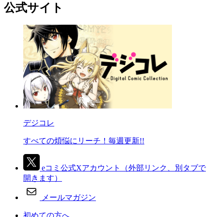
公式サイト
デジコレ
すべての煩悩にリーチ！毎週更新!!
eコミ公式Xアカウント
（外部リンク、別タブで
開きます）
メールマガジン
初めての方へ