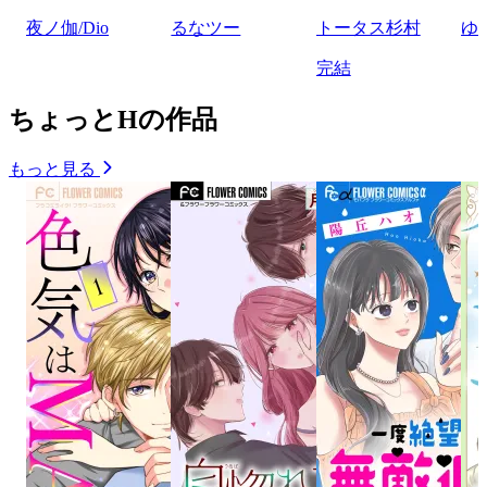
夜ノ伽/Dio
るなツー
トータス杉村
ゆ
完結
ちょっとHの作品
もっと見る