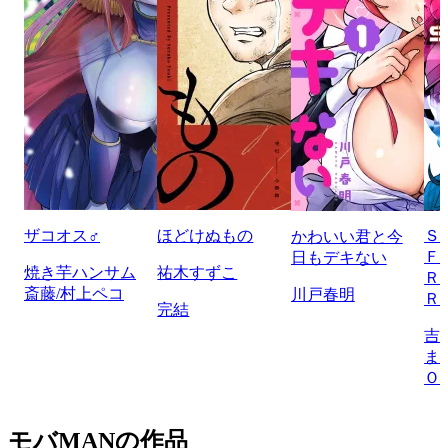
ザコオス♂
ほどけぬもの
Ｓ
かわいい君と今
Ｆ
日もデキない
焼き芋ハンサム
祐木すずこ
Ｒ
斎藤/村上ペコ
川戸春明
Ｒ
完結
吉
ま
Ｏ
モバMANの作品