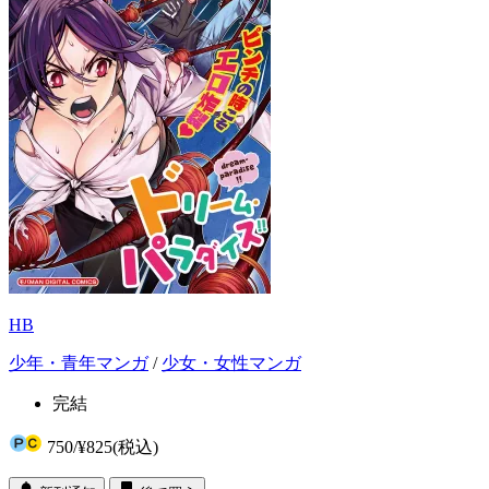
HB
少年・青年マンガ
/
少女・女性マンガ
完結
750
/
¥825
(税込)