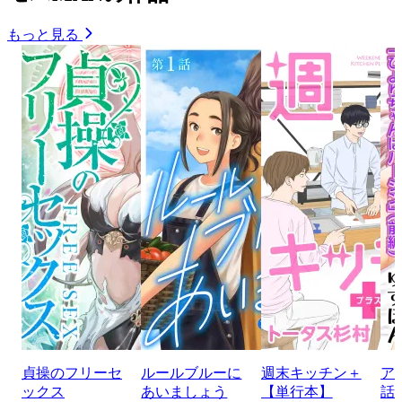
もっと見る
貞操のフリーセ
ルールブルーに
週末キッチン＋
ア
ックス
あいましょう
【単行本】
話