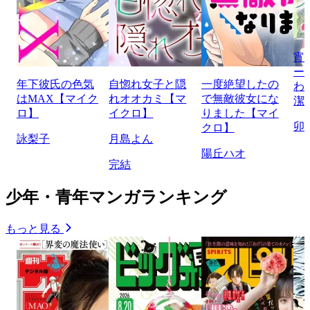
宵
ー
年下彼氏の色気
自惚れ女子と隠
一度絶望したの
わ
はMAX【マイク
れオオカミ【マ
で無敵彼女にな
潔
ロ】
イクロ】
りました【マイ
卯
クロ】
詠梨子
月島よん
陽丘ハオ
完結
少年・青年マンガランキング
もっと見る