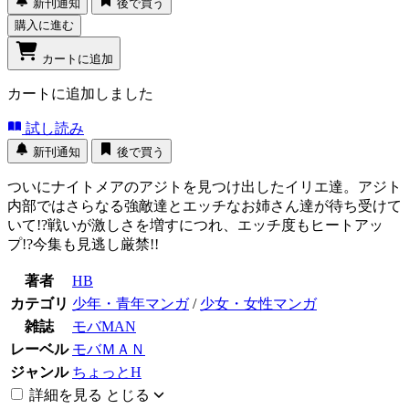
新刊通知
後で買う
購入に進む
カートに追加
カートに追加しました
試し読み
新刊通知
後で買う
ついにナイトメアのアジトを見つけ出したイリエ達。アジト
内部ではさらなる強敵達とエッチなお姉さん達が待ち受けて
いて!?戦いが激しさを増すにつれ、エッチ度もヒートアッ
プ!?今集も見逃し厳禁!!
著者
HB
カテゴリ
少年・青年マンガ
/
少女・女性マンガ
雑誌
モバMAN
レーベル
モバＭＡＮ
ジャンル
ちょっとH
詳細を見る
とじる