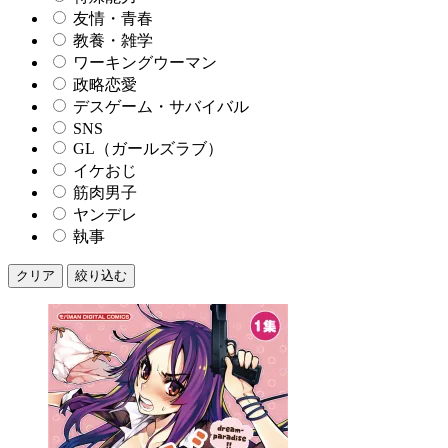
友情・青春
教養・雑学
ワーキングウーマン
政略恋愛
デスゲーム・サバイバル
SNS
GL（ガールズラブ）
イケおじ
筋肉男子
ヤンデレ
執事
クリア
絞り込む