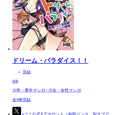
ドリーム・パラダイス！！
完結
HB
少年・青年マンガ / 少女・女性マンガ
全9巻完結
eコミ公式Xアカウント
（外部リンク、別タブで