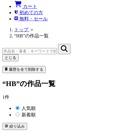
カート
初めての方
無料・セール
トップ
＞
“HB”の作品一覧
とじる
履歴を全て削除する
“HB”の作品一覧
1件
人気順
新着順
絞り込み