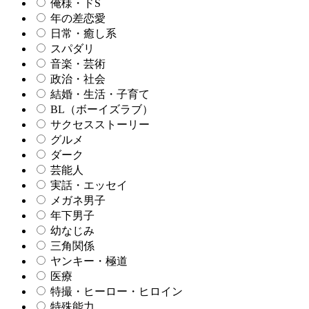
俺様・ドS
年の差恋愛
日常・癒し系
スパダリ
音楽・芸術
政治・社会
結婚・生活・子育て
BL（ボーイズラブ）
サクセスストーリー
グルメ
ダーク
芸能人
実話・エッセイ
メガネ男子
年下男子
幼なじみ
三角関係
ヤンキー・極道
医療
特撮・ヒーロー・ヒロイン
特殊能力