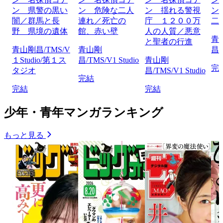
ン 県警の黒い
ン 危険な二人
ン 揺れる警視
ン
闇／群馬と長
連れ／死亡の
庁 １２００万
二
野 県境の遺体
館、赤い壁
人の人質／悪意
青
と聖者の行進
青山剛昌/TMS/V
青山剛
昌/
１Studio/第１ス
昌/TMS/V1 Studio
青山剛
完
タジオ
昌/TMS/V1 Studio
完結
完結
完結
少年・青年マンガランキング
もっと見る