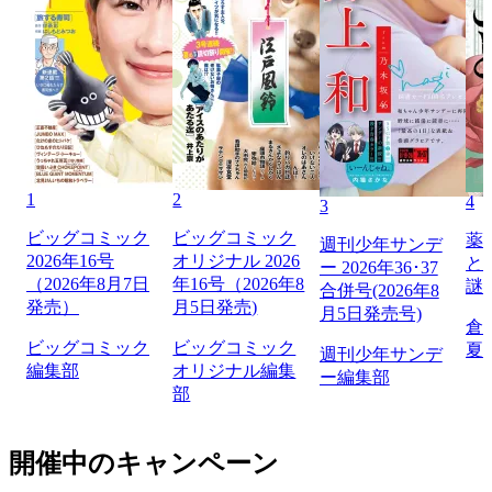
1
2
4
3
ビッグコミック
ビッグコミック
薬
週刊少年サンデ
2026年16号
オリジナル 2026
と
ー 2026年36･37
（2026年8月7日
年16号（2026年8
謎
合併号(2026年8
発売）
月5日発売)
月5日発売号)
倉
ビッグコミック
ビッグコミック
夏
週刊少年サンデ
編集部
オリジナル編集
ー編集部
部
開催中のキャンペーン