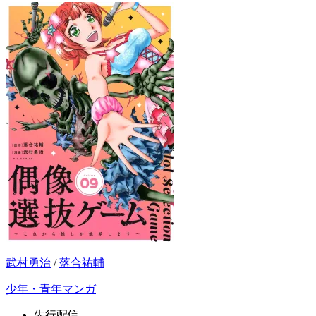
武村勇治
/
落合祐輔
少年・青年マンガ
先行配信