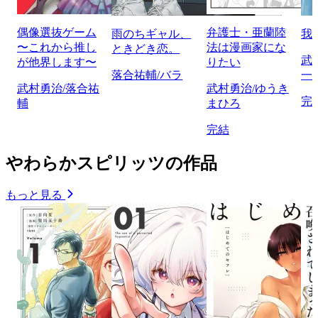
偶像選抜ゲーム
弁護士・亜蘭陸
雨のちギャル、
我
〜これから推し
法は漫画家にな
ときどき恋。
武
が他界します〜
りたい
落合祐輔/バラ
一
武村勇治/落合祐
武村勇治/ゆうき
完
輔
まひろ
完結
やわらかスピリッツの作品
もっと見る