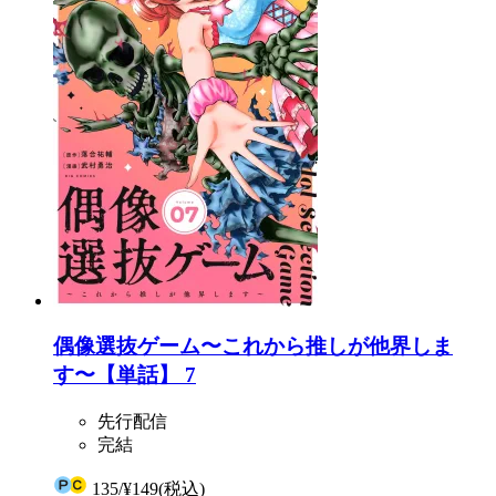
偶像選抜ゲーム〜これから推しが他界しま
す〜【単話】 7
先行配信
完結
135
/
¥149
(税込)