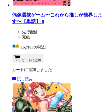
偶像選抜ゲーム〜これから推しが他界しま
す〜【単話】 8
先行配信
完結
162
/
¥178
(税込)
カートに追加
カートに追加しました
試し読み