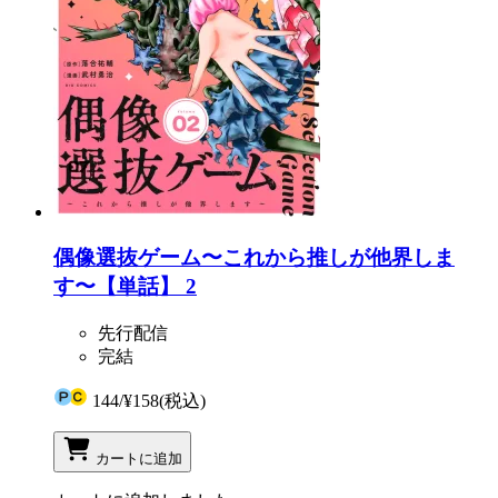
偶像選抜ゲーム〜これから推しが他界しま
す〜【単話】 2
先行配信
完結
144
/
¥158
(税込)
カートに追加