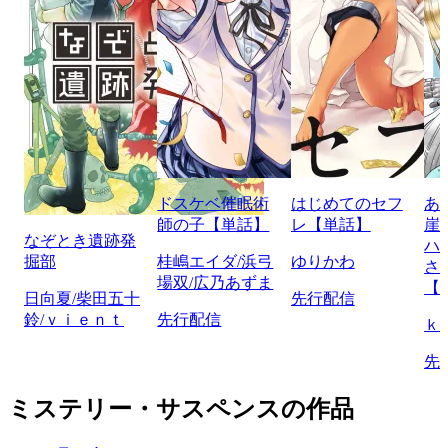
ドスケベ催眠術
はじめてのセフ
あ
師の子【単話】
レ【単話】
崖
なぞとき遺跡発
ハ
掘部
桂嶋エイダ/浜弓
ゆりかわ
さ
場双/広乃あずま
【
日向夏/柴田五十
先行配信
鈴/ｖｉｅｎｔ
先行配信
ｋ
先
ミステリー・サスペンスの作品