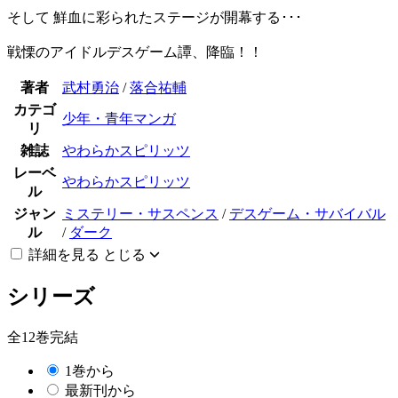
そして 鮮血に彩られたステージが開幕する･･･
戦慄のアイドルデスゲーム譚、降臨！！
著者
武村勇治
/
落合祐輔
カテゴ
少年・青年マンガ
リ
雑誌
やわらかスピリッツ
レーベ
やわらかスピリッツ
ル
ジャン
ミステリー・サスペンス
/
デスゲーム・サバイバル
ル
/
ダーク
詳細を見る
とじる
シリーズ
全12巻完結
1巻から
最新刊から