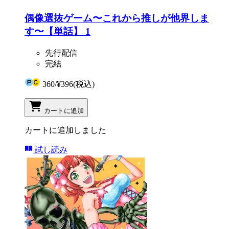
偶像選抜ゲーム〜これから推しが他界しま
す〜【単話】 1
先行配信
完結
360
/
¥396
(税込)
カートに追加
カートに追加しました
試し読み