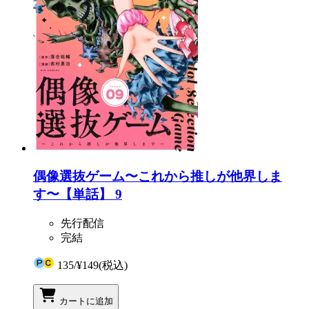
偶像選抜ゲーム〜これから推しが他界しま
す〜【単話】 9
先行配信
完結
135
/
¥149
(税込)
カートに追加