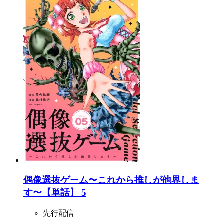
偶像選抜ゲーム〜これから推しが他界しま
す〜【単話】 5
先行配信