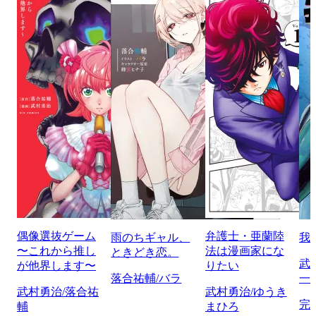
偶像選抜ゲーム
弁護士・亜蘭陸
雨のちギャル、
我
〜これから推し
法は漫画家にな
ときどき恋。
武
が他界します〜
りたい
落合祐輔/バラ
一
武村勇治/落合祐
武村勇治/ゆうき
完
輔
まひろ