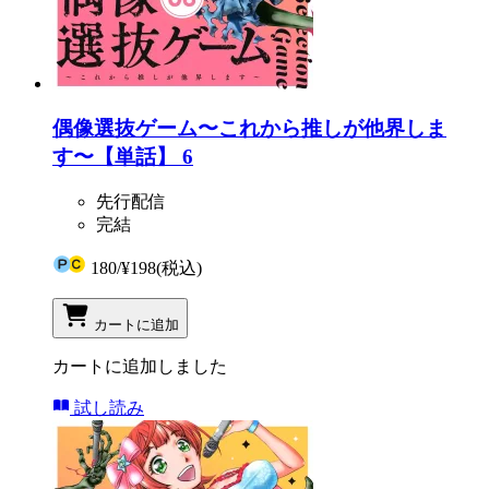
偶像選抜ゲーム〜これから推しが他界しま
す〜【単話】 6
先行配信
完結
180
/
¥198
(税込)
カートに追加
カートに追加しました
試し読み