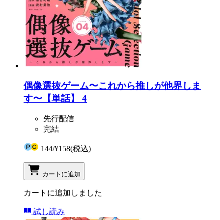
偶像選抜ゲーム〜これから推しが他界しま
す〜【単話】 4
先行配信
完結
144
/
¥158
(税込)
カートに追加
カートに追加しました
試し読み