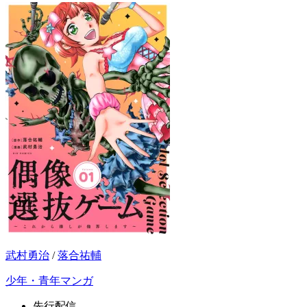
武村勇治
/
落合祐輔
少年・青年マンガ
先行配信