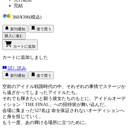
完結
360
/
¥396
(税込)
新刊通知
後で買う
購入に進む
カートに追加
カートに追加しました
試し読み
新刊通知
後で買う
空前のアイドル戦国時代の中、それぞれの事情でステージか
ら遠ざかってしまったアイドルたち。
それでも輝きたいと願う彼女たちのもとに、アイドルオーデ
ィション「THE FINAL」への招待状が舞い込んだ。
会場に集まった527名は 命を保証されないオーディションへ
と身を投じていく。
もう一度、あの輝ける場所に立つために。