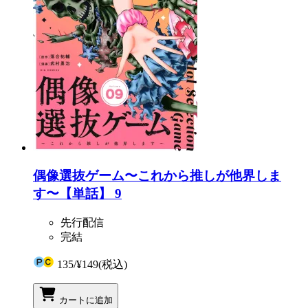
偶像選抜ゲーム〜これから推しが他界しま
す〜【単話】 9
先行配信
完結
135
/
¥149
(税込)
カートに追加