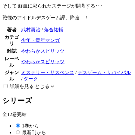
そして 鮮血に彩られたステージが開幕する･･･
戦慄のアイドルデスゲーム譚、降臨！！
著者
武村勇治
/
落合祐輔
カテゴ
少年・青年マンガ
リ
雑誌
やわらかスピリッツ
レーベ
やわらかスピリッツ
ル
ジャン
ミステリー・サスペンス
/
デスゲーム・サバイバル
ル
/
ダーク
詳細を見る
とじる
シリーズ
全12巻完結
1巻から
最新刊から