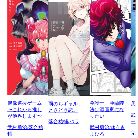
偶像選抜ゲーム
弁護士・亜蘭陸
雨のちギャル、
我
〜これから推し
法は漫画家にな
ときどき恋。
武
が他界します〜
りたい
落合祐輔/バラ
一
武村勇治/落合祐
武村勇治/ゆうき
完
輔
まひろ