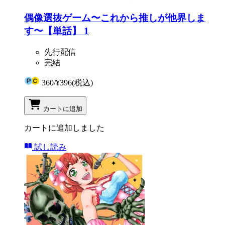
偶像選抜ゲーム〜これから推しが他界しま
す〜【単話】 1
先行配信
完結
360
/
¥396
(税込)
カートに追加
カートに追加しました
試し読み