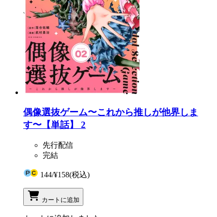
偶像選抜ゲーム〜これから推しが他界しま
す〜【単話】 2
先行配信
完結
144
/
¥158
(税込)
カートに追加