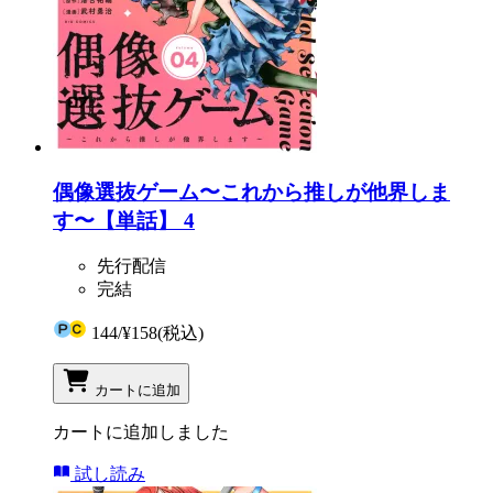
偶像選抜ゲーム〜これから推しが他界しま
す〜【単話】 4
先行配信
完結
144
/
¥158
(税込)
カートに追加
カートに追加しました
試し読み