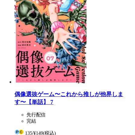
偶像選抜ゲーム〜これから推しが他界しま
す〜【単話】 7
先行配信
完結
135
/
¥149
(税込)