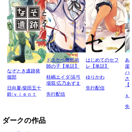
ドスケベ催眠術
はじめてのセフ
あ
師の子【単話】
レ【単話】
崖
なぞとき遺跡発
ハ
掘部
桂嶋エイダ/浜弓
ゆりかわ
さ
場双/広乃あずま
【
日向夏/柴田五十
先行配信
鈴/ｖｉｅｎｔ
先行配信
ｋ
先
ダークの作品