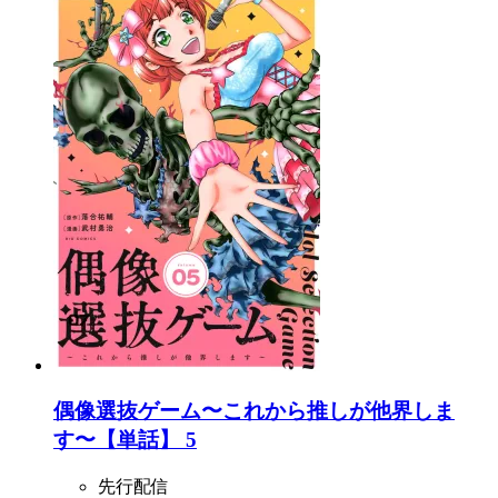
偶像選抜ゲーム〜これから推しが他界しま
す〜【単話】 5
先行配信