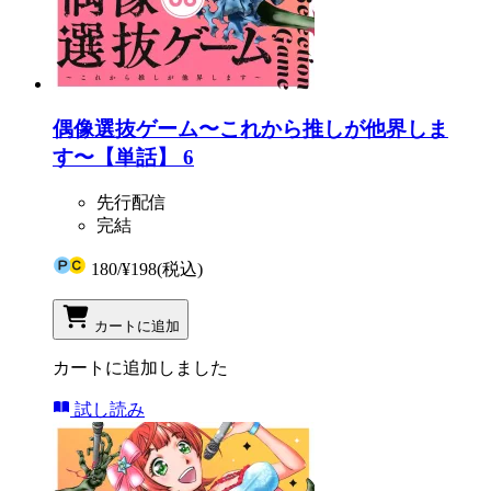
偶像選抜ゲーム〜これから推しが他界しま
す〜【単話】 6
先行配信
完結
180
/
¥198
(税込)
カートに追加
カートに追加しました
試し読み