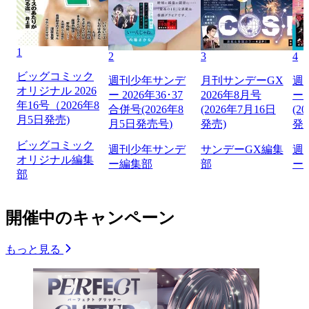
1
2
3
4
ビッグコミック
週刊少年サンデ
月刊サンデーGX
週
オリジナル 2026
ー 2026年36･37
2026年8月号
ー 
年16号（2026年8
合併号(2026年8
(2026年7月16日
(2
月5日発売)
月5日発売号)
発売)
発
ビッグコミック
週刊少年サンデ
サンデーGX編集
週
オリジナル編集
ー編集部
部
ー
部
開催中のキャンペーン
もっと見る