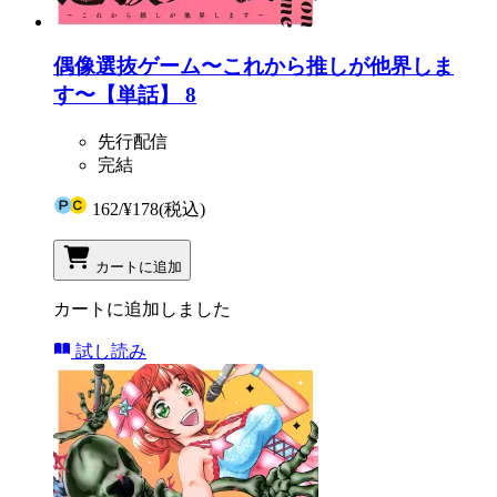
偶像選抜ゲーム〜これから推しが他界しま
す〜【単話】 8
先行配信
完結
162
/
¥178
(税込)
カートに追加
カートに追加しました
試し読み