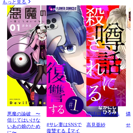
もっと見る
悪魔の論破 〜
噂話に殺される
燐
信じてはいけな
#サレ妻はSNSで
高見亜紗
せ
いあの娘のため
復讐する【マイ
に〜