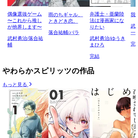
偶像選抜ゲーム
弁護士・亜蘭陸
雨のちギャル、
我
〜これから推し
法は漫画家にな
ときどき恋。
武
が他界します〜
りたい
落合祐輔/バラ
一
武村勇治/落合祐
武村勇治/ゆうき
完
輔
まひろ
完結
やわらかスピリッツの作品
もっと見る