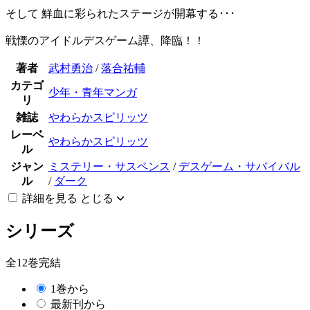
そして 鮮血に彩られたステージが開幕する･･･
戦慄のアイドルデスゲーム譚、降臨！！
著者
武村勇治
/
落合祐輔
カテゴ
少年・青年マンガ
リ
雑誌
やわらかスピリッツ
レーベ
やわらかスピリッツ
ル
ジャン
ミステリー・サスペンス
/
デスゲーム・サバイバル
ル
/
ダーク
詳細を見る
とじる
シリーズ
全12巻完結
1巻から
最新刊から