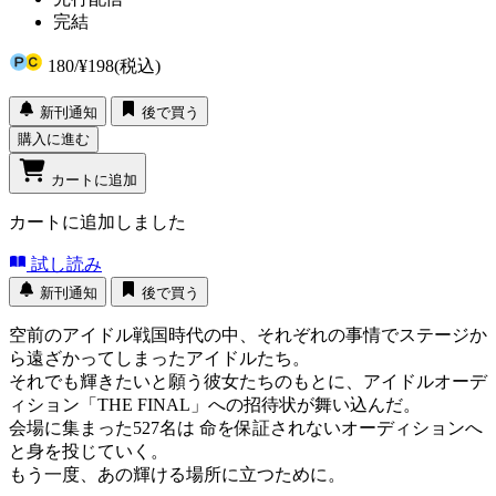
完結
180
/
¥198
(税込)
新刊通知
後で買う
購入に進む
カートに追加
カートに追加しました
試し読み
新刊通知
後で買う
空前のアイドル戦国時代の中、それぞれの事情でステージか
ら遠ざかってしまったアイドルたち。
それでも輝きたいと願う彼女たちのもとに、アイドルオーデ
ィション「THE FINAL」への招待状が舞い込んだ。
会場に集まった527名は 命を保証されないオーディションへ
と身を投じていく。
もう一度、あの輝ける場所に立つために。