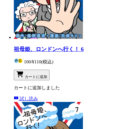
祖母姫、ロンドンへ行く！ 6
100
/
¥110
(税込)
カートに追加
カートに追加しました
試し読み