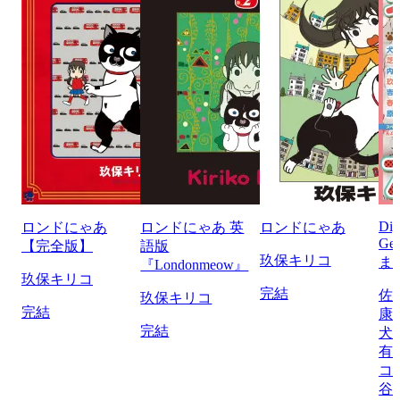
Di
ロンドにゃあ
ロンドにゃあ 英
ロンドにゃあ
Ge
【完全版】
語版
玖保キリコ
ま
『Londonmeow』
玖保キリコ
完結
佐
玖保キリコ
完結
康
完結
犬
有
コ
谷