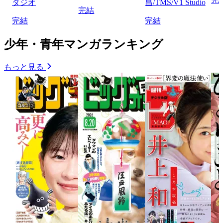
タジオ
昌/TMS/V1 Studio
完結
完結
完結
少年・青年マンガランキング
もっと見る