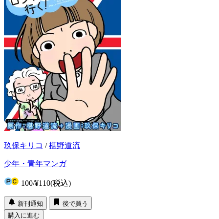
玖保キリコ
/
椹野道流
少年・青年マンガ
100
/
¥110
(税込)
新刊通知
後で買う
購入に進む