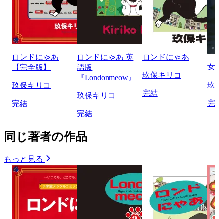
ロンドにゃあ
ロンドにゃあ 英
ロンドにゃあ
女
【完全版】
語版
玖保キリコ
『Londonmeow』
玖
玖保キリコ
完結
玖保キリコ
完
完結
完結
同じ著者の作品
もっと見る