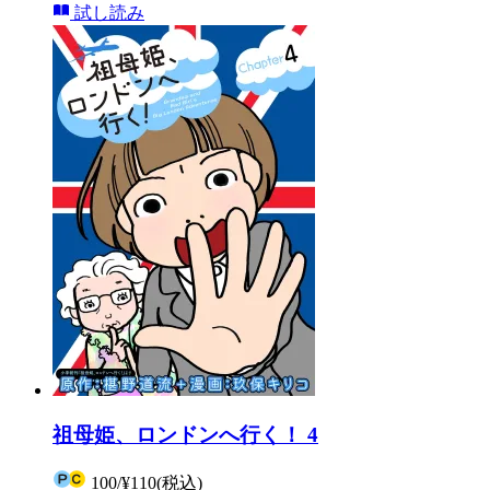
試し読み
祖母姫、ロンドンへ行く！ 4
100
/
¥110
(税込)