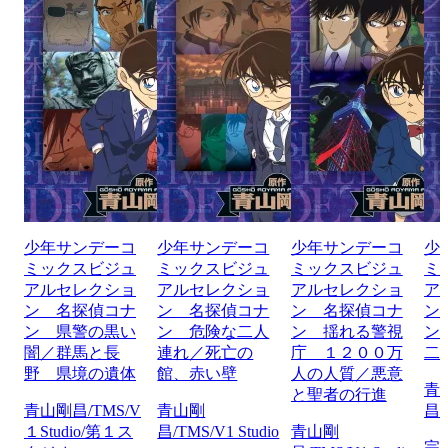
少年サンデーコ
少年サンデーコ
少年サンデーコ
少
ミックスビジュ
ミックスビジュ
ミックスビジュ
ミ
アルセレクショ
アルセレクショ
アルセレクショ
ア
ン 名探偵コナ
ン 名探偵コナ
ン 名探偵コナ
ン
ン 県警の黒い
ン 危険な二人
ン 揺れる警視
ン
闇／群馬と長
連れ／死亡の
庁 １２００万
二
野 県境の遺体
館、赤い壁
人の人質／悪意
青
と聖者の行進
青山剛昌/TMS/V
青山剛
昌/
１Studio/第１ス
昌/TMS/V1 Studio
青山剛
完