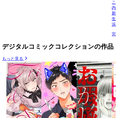
こ
内
新
生/
浜
完
デジタルコミックコレクションの作品
もっと見る