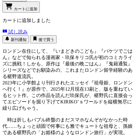
カートに追加
カートに追加しました
試し読み
新刊通知
後で買う
ロンドン在住にして、『いまどきのこども』『バケツでごは
ん』などで知られる漫画家・玖保キリコ氏が初のコミカライ
ズに挑戦！しかも、原作は『最後の晩ごはん』『鬼籍通覧』
シリーズなどでお馴染みの、これまたロンドン留学経験のあ
る椹野道流氏。
2023年に小学館より刊行されたエッセイ『祖母姫、ロンドン
へ行く！』が原作で、2025年12月現在13刷と、版を重ねてい
るヒット作。この作品を読んだ玖保氏が、椹野氏に直接会っ
てエピソードを掘り下げてKIRIKO’ｓワールドを縦横無尽に
繰り広げちゃう。
時は折しもバブル終盤のまだスマホなんぞがなかった時
代……ちょっと頑固で何事にも雅でキュートな祖母と、孫娘
である椹野氏の「お姫様のようなロンドン旅行」が実現。