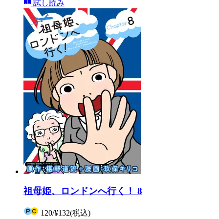
試し読み
祖母姫、ロンドンへ行く！ 8
120
/
¥132
(税込)