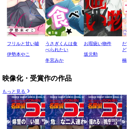
フリルと甘い嘘
うさぎくんは食
お瑕疵い物件
だ
べられたい
ど
伊勢本やこ
坂元勲
冬宮みか
楠
映像化・受賞作の作品
もっと見る