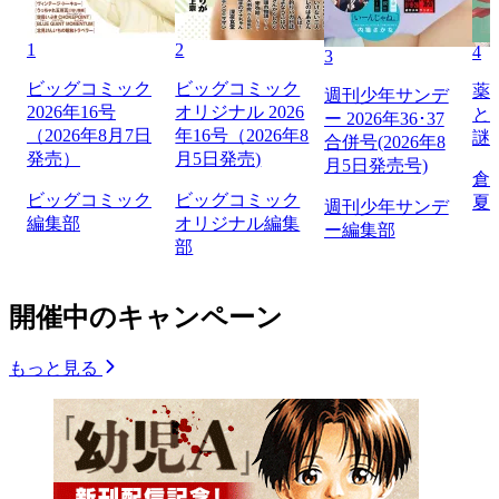
1
2
4
3
ビッグコミック
ビッグコミック
薬
週刊少年サンデ
2026年16号
オリジナル 2026
と
ー 2026年36･37
（2026年8月7日
年16号（2026年8
謎
合併号(2026年8
発売）
月5日発売)
月5日発売号)
倉
ビッグコミック
ビッグコミック
夏
週刊少年サンデ
編集部
オリジナル編集
ー編集部
部
開催中のキャンペーン
もっと見る