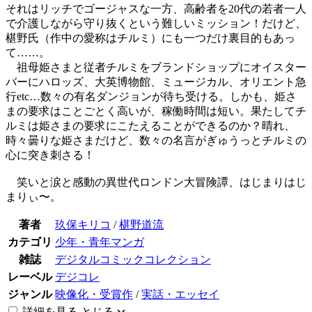
それはリッチでゴージャスな一方、高齢者を20代の若者一人
で介護しながら守り抜くという難しいミッション！だけど、
椹野氏（作中の愛称はチルミ）にも一つだけ裏目的もあっ
て……。
祖母姫さまと従者チルミをブランドショップにオイスター
バーにハロッズ、大英博物館、ミュージカル、オリエント急
行etc…数々の有名ダンジョンが待ち受ける。しかも、姫さ
まの要求はことごとく高いが、稼働時間は短い。果たしてチ
ルミは姫さまの要求にこたえることができるのか？晴れ、
時々曇りな姫さまだけど、数々の名言がぎゅうっとチルミの
心に突き刺さる！
笑いと涙と感動の異世代ロンドン大冒険譚、はじまりはじ
まりぃ〜。
著者
玖保キリコ
/
椹野道流
カテゴリ
少年・青年マンガ
雑誌
デジタルコミックコレクション
レーベル
デジコレ
ジャンル
映像化・受賞作
/
実話・エッセイ
詳細を見る
とじる