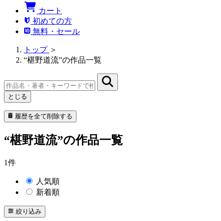
カート
初めての方
無料・セール
トップ
＞
“椹野道流”の作品一覧
とじる
履歴を全て削除する
“椹野道流”の作品一覧
1件
人気順
新着順
絞り込み