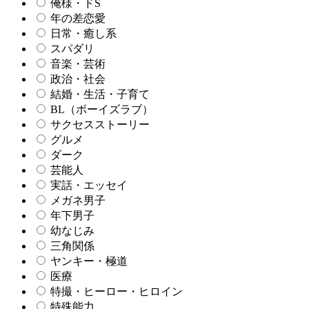
俺様・ドS
年の差恋愛
日常・癒し系
スパダリ
音楽・芸術
政治・社会
結婚・生活・子育て
BL（ボーイズラブ）
サクセスストーリー
グルメ
ダーク
芸能人
実話・エッセイ
メガネ男子
年下男子
幼なじみ
三角関係
ヤンキー・極道
医療
特撮・ヒーロー・ヒロイン
特殊能力