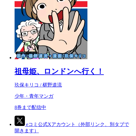
祖母姫、ロンドンへ行く！
玖保キリコ / 椹野道流
少年・青年マンガ
8巻まで配信中
eコミ公式Xアカウント
（外部リンク、別タブで
開きます）