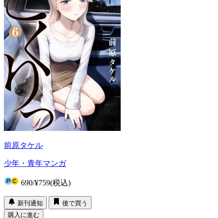
前原タケル
少年・青年マンガ
690
/
¥759
(税込)
新刊通知
後で買う
購入に進む