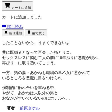
カートに追加
カートに追加しました
試し読み
新刊通知
後で買う
したことないから、うまくできないよ
共に既婚者となって再会した拓とリコ。
セックスレスに悩む二人の前に10年ぶりに悪魔が現れ、
再びリコに取り憑いてしまう。
一方、拓の妻・あかねも職場の早乙女に惹かれて
いるところを悪魔に目をつけられ…
強制的に触れ合いを重ねる中、
やがて、あかねは夫以外の男と
おなかがすいていないのにホテルへ…
著者
前原タケル