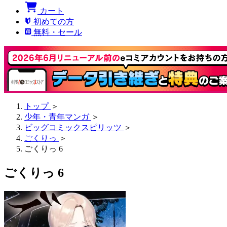
カート
初めての方
無料・セール
トップ
＞
少年・青年マンガ
＞
ビッグコミックスピリッツ
＞
ごくりっ
＞
ごくりっ 6
ごくりっ 6