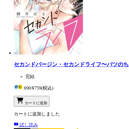
セカンドバージン・セカンドライフ〜バツのち、
完結
690
/
¥759
(税込)
カートに追加
カートに追加しました
試し読み