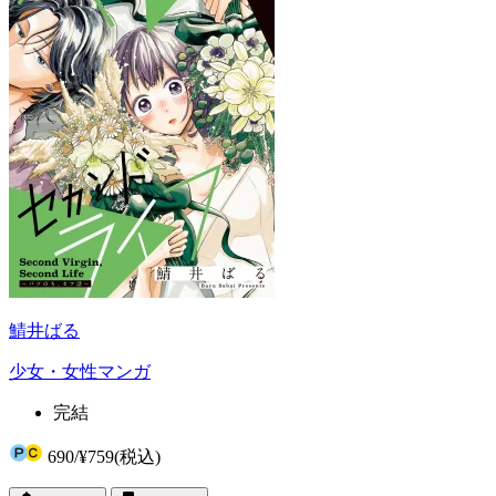
鯖井ばる
少女・女性マンガ
完結
690
/
¥759
(税込)