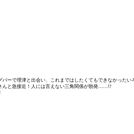
グバーで理津と出会い、これまではしたくてもできなかったい
んと急接近！人には言えない三角関係が勃発……!?
！