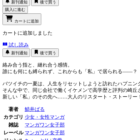
新刊通知
後で買う
購入に進む
カートに追加
カートに追加しました
試し読み
新刊通知
後で買う
絡み合う指と、縺れ合う感情。
誰にも何にも縛られず、これからも「私」で居られる――？
バツイチの一夏は、人生をリセットしようと訪れたハプニン
そんな中で、同じ会社で働くイケメンで高学歴と評判の崎丘さ
新しい「私」のその先へ……大人のリスタート・ストーリー
著者
鯖井ばる
カテゴリ
少女・女性マンガ
雑誌
マンガワン女子部
レーベル
マンガワン女子部