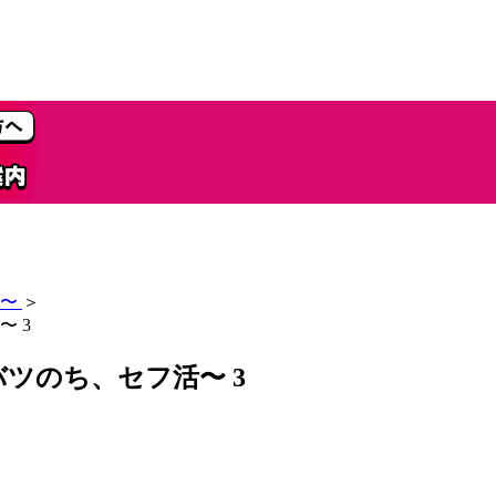
〜
＞
 3
ツのち、セフ活〜 3