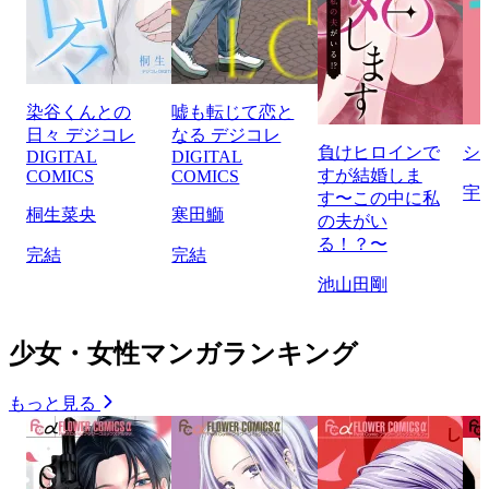
染谷くんとの
嘘も転じて恋と
日々 デジコレ
なる デジコレ
負けヒロインで
シ
DIGITAL
DIGITAL
すが結婚しま
COMICS
COMICS
宇
す〜この中に私
桐生菜央
寒田鰤
の夫がい
る！？〜
完結
完結
池山田剛
少女・女性マンガランキング
もっと見る