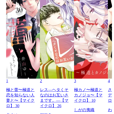
1
2
3
4
極と蕾〜極道と
レス―ヘタくそ
極カノ〜極道と
さ
恋を知らない人
なのはお互いさ
カノジョ〜【マ
デ
妻と〜【マイク
まです。―【マ
イクロ】 10
ロ】
ロ】 30
イクロ】 26
しがの夷織
わ