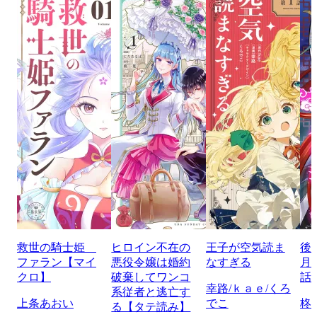
救世の騎士姫
ヒロイン不在の
王子が空気読ま
後
ファラン【マイ
悪役令嬢は婚約
なすぎる
月
クロ】
破棄してワンコ
話
幸路/ｋａｅ/くろ
系従者と逃亡す
上条あおい
でこ
柊
る【タテ読み】