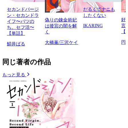
セカンドバージ
だるくてナニも
ン・セカンドラ
したくない
好
偽りの錬金術妃
イフ〜バツの
IKARING
言
は後宮の闇を解
ち、セフ活〜
【
く
【単話】
円
大橋薫/三沢ケイ
鯖井ばる
同じ著者の作品
もっと見る