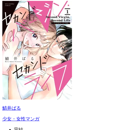
鯖井ばる
少女・女性マンガ
完結