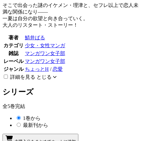
そこで出会った謎のイケメン・理津と、セフレ以上で恋人未
満な関係になり――
一夏は自分の欲望と向き合っていく。
大人のリスタート・ストーリー！
著者
鯖井ばる
カテゴリ
少女・女性マンガ
雑誌
マンガワン女子部
レーベル
マンガワン女子部
ジャンル
ちょっとH
/
恋愛
詳細を見る
とじる
シリーズ
全5巻完結
1巻から
最新刊から