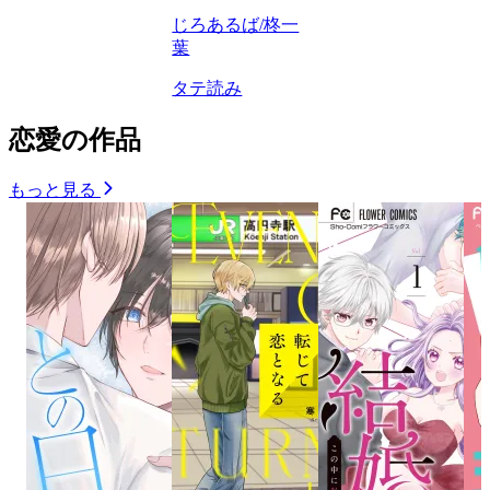
じろあるば/柊一
葉
タテ読み
恋愛の作品
もっと見る