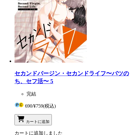
セカンドバージン・セカンドライフ〜バツの
ち、セフ活〜 5
完結
690
/
¥759
(税込)
カートに追加
カートに追加しました