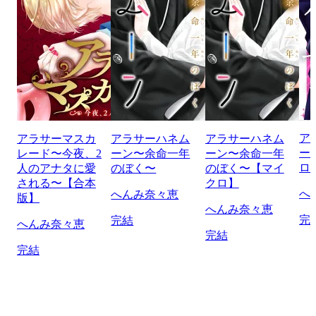
ア
アラサーマスカ
アラサーハネム
アラサーハネム
ー
レード〜今夜、2
ーン〜余命一年
ーン〜余命一年
ロ
人のアナタに愛
のぼく〜
のぼく〜【マイ
される〜【合本
クロ】
へ
へんみ奈々恵
版】
へんみ奈々恵
完
完結
へんみ奈々恵
完結
完結