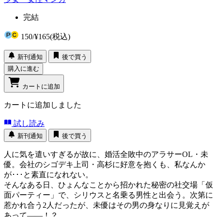
完結
150
/
¥165
(税込)
新刊通知
後で買う
購入に進む
カートに追加
カートに追加しました
試し読み
新刊通知
後で買う
人に気を遣いすぎるが故に、婚活全敗中のアラサーOL・未
優。会社のシゴデキ上司・高杉に好意を抱くも、私なんか
が･･･と素直になれない。
そんなある日、ひょんなことから招かれた秘密の社交場「仮
面パーティー」で、シリウスと名乗る男性と出会う。次第に
惹かれ合う2人だったが、未優はその男の身なりに見覚えが
あって――！？