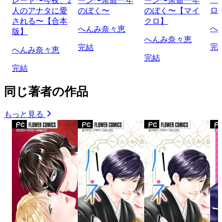
レード〜今夜、2
ーン〜余命一年
ーン〜余命一年
ロ
人のアナタに愛
のぼく〜
のぼく〜【マイ
される〜【合本
クロ】
へ
へんみ奈々恵
版】
へんみ奈々恵
完
完結
へんみ奈々恵
完結
完結
同じ著者の作品
もっと見る