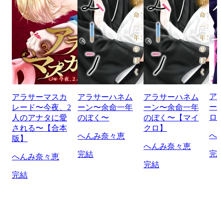
ア
アラサーマスカ
アラサーハネム
アラサーハネム
ー
レード〜今夜、2
ーン〜余命一年
ーン〜余命一年
ロ
人のアナタに愛
のぼく〜
のぼく〜【マイ
される〜【合本
クロ】
へ
へんみ奈々恵
版】
へんみ奈々恵
完
完結
へんみ奈々恵
完結
完結