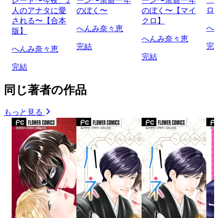
レード〜今夜、2
ーン〜余命一年
ーン〜余命一年
ロ
人のアナタに愛
のぼく〜
のぼく〜【マイ
される〜【合本
クロ】
へ
へんみ奈々恵
版】
へんみ奈々恵
完
完結
へんみ奈々恵
完結
完結
同じ著者の作品
もっと見る