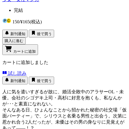
完結
150
/
¥165
(税込)
新刊通知
後で買う
購入に進む
カートに追加
カートに追加しました
試し読み
新刊通知
後で買う
人に気を遣いすぎるが故に、婚活全敗中のアラサーOL・未
優。会社のシゴデキ上司・高杉に好意を抱くも、私なんか
が･･･と素直になれない。
そんなある日、ひょんなことから招かれた秘密の社交場「仮
面パーティー」で、シリウスと名乗る男性と出会う。次第に
惹かれ合う2人だったが、未優はその男の身なりに見覚えが
あって――！？