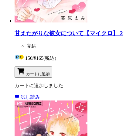
甘えたがりな彼女について【マイクロ】 2
完結
150
/
¥165
(税込)
カートに追加
カートに追加しました
試し読み