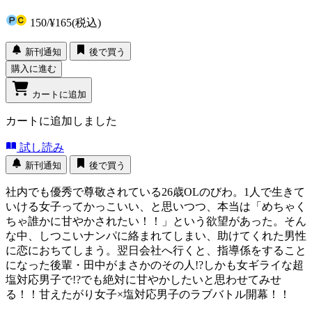
150
/
¥165
(税込)
新刊通知
後で買う
購入に進む
カートに追加
カートに追加しました
試し読み
新刊通知
後で買う
社内でも優秀で尊敬されている26歳OLのびわ。1人で生きて
いける女子ってかっこいい、と思いつつ、本当は「めちゃく
ちゃ誰かに甘やかされたい！！」という欲望があった。そん
な中、しつこいナンパに絡まれてしまい、助けてくれた男性
に恋におちてしまう。翌日会社へ行くと、指導係をすること
になった後輩・田中がまさかのその人!?しかも女ギライな超
塩対応男子で!?でも絶対に甘やかしたいと思わせてみせ
る！！甘えたがり女子×塩対応男子のラブバトル開幕！！