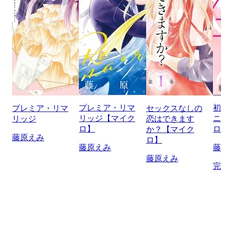
プレミア・リマ
初
プレミア・リマ
セックスなしの
リッジ【マイク
ニ
リッジ
恋はできます
ロ】
ロ
か？【マイク
藤原えみ
ロ】
藤原えみ
藤
藤原えみ
完