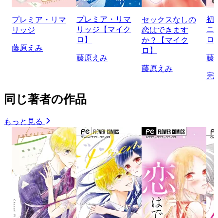
プレミア・リマ
初
プレミア・リマ
セックスなしの
リッジ【マイク
ニ
リッジ
恋はできます
ロ】
ロ
か？【マイク
藤原えみ
ロ】
藤原えみ
藤
藤原えみ
完
同じ著者の作品
もっと見る