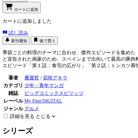
カートに追加
カートに追加しました
試し読み
新刊通知
後で買う
季節ごとの料理のテーマに合わせ、傑作エピソードを集めた
と宣告された画家のため、スペインまで出向いて最高の豚肉
エピソード「第１話：食宅の広がり」「第２話：トンカツ慕情
著者
雁屋哲
/
花咲アキラ
カテゴリ
少年・青年マンガ
雑誌
ビッグコミックスピリッツ
レーベル
My First DIGITAL
ジャンル
グルメ
詳細を見る
とじる
シリーズ