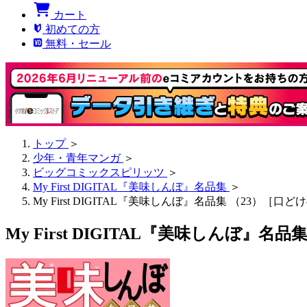
カート
初めての方
無料・セール
トップ
＞
少年・青年マンガ
＞
ビッグコミックスピリッツ
＞
My First DIGITAL『美味しんぼ』名品集
＞
My First DIGITAL『美味しんぼ』名品集 （23）［口
My First DIGITAL『美味しんぼ』名