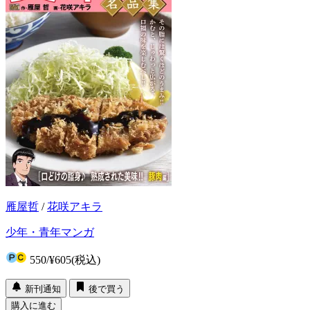
雁屋哲
/
花咲アキラ
少年・青年マンガ
550
/
¥605
(税込)
新刊通知
後で買う
購入に進む