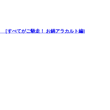
 （21）［すべてがご馳走！ お鍋アラカルト編]