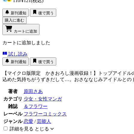
110
/
¥121
(税込)
新刊通知
後で買う
購入に進む
カートに追加
カートに追加しました
試し読み
新刊通知
後で買う
【マイクロ版限定 かきおろし漫画収録！】トップアイドル
込めた気持ちがうずきだして…。おさななじみアイドルとの
著者
原田さあ
カテゴリ
少女・女性マンガ
雑誌
＆フラワー
レーベル
フラワーコミックス
ジャンル
恋愛
/
芸能人
詳細を見る
とじる