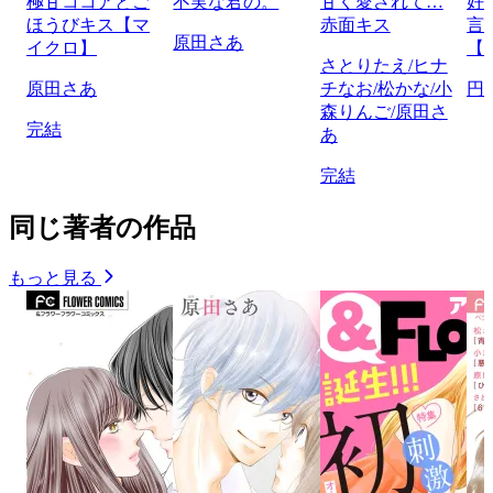
極甘ココアとご
不実な君の。
甘く愛されて…
好
ほうびキス【マ
赤面キス
言
原田さあ
イクロ】
【
さとりたえ/ヒナ
原田さあ
チなお/松かな/小
円
森りんご/原田さ
完結
あ
完結
同じ著者の作品
もっと見る