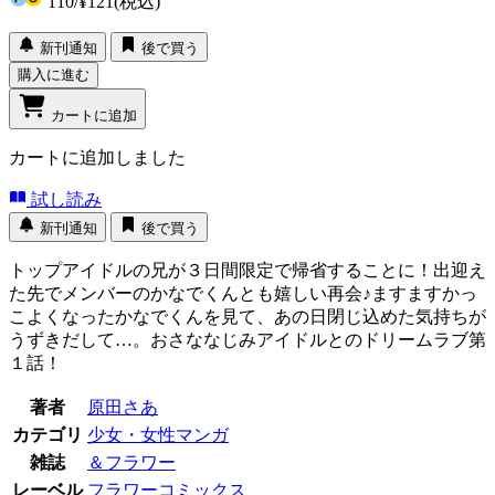
110
/
¥121
(税込)
新刊通知
後で買う
購入に進む
カートに追加
カートに追加しました
試し読み
新刊通知
後で買う
トップアイドルの兄が３日間限定で帰省することに！出迎え
た先でメンバーのかなでくんとも嬉しい再会♪ますますかっ
こよくなったかなでくんを見て、あの日閉じ込めた気持ちが
うずきだして…。おさななじみアイドルとのドリームラブ第
１話！
著者
原田さあ
カテゴリ
少女・女性マンガ
雑誌
＆フラワー
レーベル
フラワーコミックス