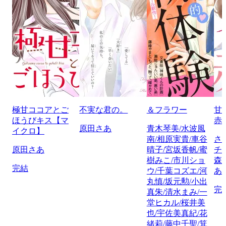
極甘ココアとご
不実な君の。
＆フラワー
甘
ほうびキス【マ
赤
原田さあ
青木琴美/水波風
イクロ】
南/相原実貴/車谷
さ
原田さあ
晴子/宮坂香帆/蜜
チ
樹みこ/市川ショ
森
完結
ウ/千葉コズエ/河
あ
丸慎/坂元勲/小出
完
真朱/清水まみ/一
堂ヒカル/桜井美
也/宇佐美真紀/花
緒莉/藤中千聖/箕