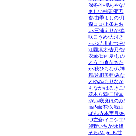
深冬/小櫻あやな/
ましい柚茉/菊乃
杏/由季よしの/月
森ココ/上条あお
い/三浦えりか/春
咲こうめ/大河き
っぷ/吉川むつみ/
江國凜太/杏乃/智
衣薫/日向夏/しの
とうこ/倉苗ちた
か/秋ひろな/八神
舞/片桐美亜/みな
とゆみ/もりなか
もなか/はるきこ/
花本八満/二階堂
ゆい/咲良ほのみ/
高内藤花/久我山
ぼん/寺本実月/あ
づ左倉/イニシエ/
卯野いちか/永峰
そら/Mage_K/甘