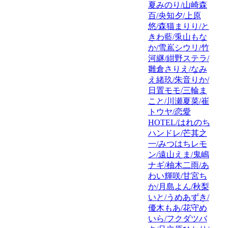
夏みのり/山崎森
百/央知夕/上原
悠/森猫まりり/と
きわ藍/兎山もな
か/雪嶌シウリ/竹
河継/紺野ステラ/
雛倉さりえ/なみ
え緒玖/朱音りか/
日置モモ/三輪ま
こと/川瀬夏菜/崔
トウヤ/恋愛
HOTEL/はれのち
ハンドレ/芒其之
一/みつはちレモ
ン/遠山えま/鬼嶋
ナギ/柚木二雨/あ
わい輝咲/甘宮ち
か/月島よん/秋梨
いと/うめあずき/
優木もあ/花守め
いら/フクダツバ