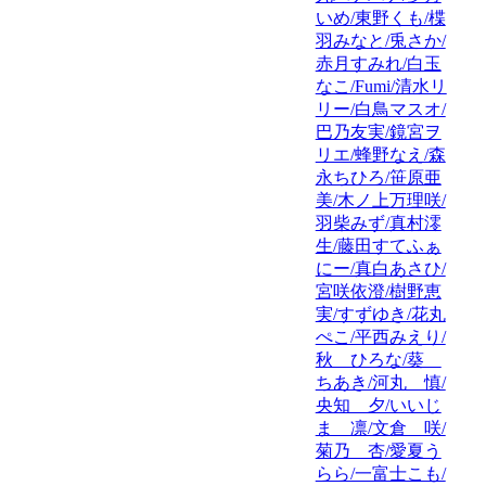
いめ/東野くも/楪
羽みなと/兎さか/
赤月すみれ/白玉
なこ/Fumi/清水リ
リー/白鳥マスオ/
巴乃友実/鏡宮ヲ
リエ/蜂野なえ/森
永ちひろ/笹原亜
美/木ノ上万理咲/
羽柴みず/真村澪
生/藤田すてふぁ
にー/真白あさひ/
宮咲依澄/樹野恵
実/すずゆき/花丸
ぺこ/平西みえり/
秋 ひろな/葵
ちあき/河丸 慎/
央知 夕/いいじ
ま 凛/文倉 咲/
菊乃 杏/愛夏う
らら/一富士こも/