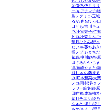
知/つちや夏弥/吉
岡侑依/依月リリ
ー/キアチマチ/嵯
島メグミコ/玉城
るか/春名ひろ/山
口とも/吉川キュ
ウ/小室栄子/竹充
ヒロ/小森りんご/
華月ひとみ/野木
せいや/葵ちあき/
橘ノゾミ/まちだ
紫織/桃川紗奈/原
田さあ/いいじま
凛/藤峰やまと/瀬
能じゅん/藤原え
み/咲本新菜/大葉
ノコ/雨村澪/＆フ
ラワー編集部/原
田唯衣/成海柚希/
紫月チエリ/綾乃
ゆき/七海月/綾月
もか/さよし/望月