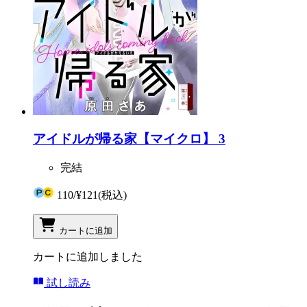
アイドルが帰る家【マイクロ】 3
完結
110
/
¥121
(税込)
カートに追加
カートに追加しました
試し読み