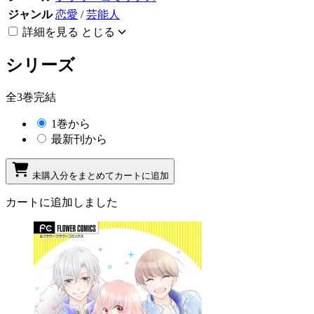
ジャンル
恋愛
/
芸能人
詳細を見る
とじる
シリーズ
全3巻完結
1巻から
最新刊から
未購入分をまとめてカートに追加
カートに追加しました