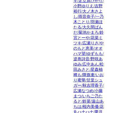
キ/足立原ひかり/
小野ゆりえ/吉野
裕行/大ノ木さよ
し/雨音奈子/一乃
木ことり/羽瀬ほ
たる/大久間ぱん
だ/菊池かまろ/鈴
宮とーや/花菜ミ
ツキ/広瀬りさ/や
のもと恵美/オオ
ハマ望/ゆずもも/
逆巻詩音/野咲あ
ゆみ/広中あん/松
田みさと/星森柚
稀も/降旗麦/いお
り蜜華/甘里シュ
ガー/秋吉理香子/
広瀬なつめ/小藤
まつ/いちご乃た
ると/鈴菜/遠山あ
ちは/桜内美優/花
丸ハナハナ/夢月