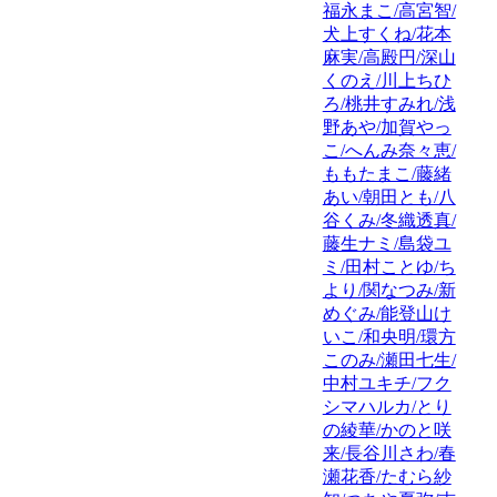
福永まこ/高宮智/
犬上すくね/花本
麻実/高殿円/深山
くのえ/川上ちひ
ろ/桃井すみれ/浅
野あや/加賀やっ
こ/へんみ奈々恵/
ももたまこ/藤緒
あい/朝田とも/八
谷くみ/冬織透真/
藤生ナミ/島袋ユ
ミ/田村ことゆ/ち
より/関なつみ/新
めぐみ/能登山け
いこ/和央明/環方
このみ/瀬田七生/
中村ユキチ/フク
シマハルカ/とり
の綾華/かのと咲
来/長谷川さわ/春
瀬花香/たむら紗