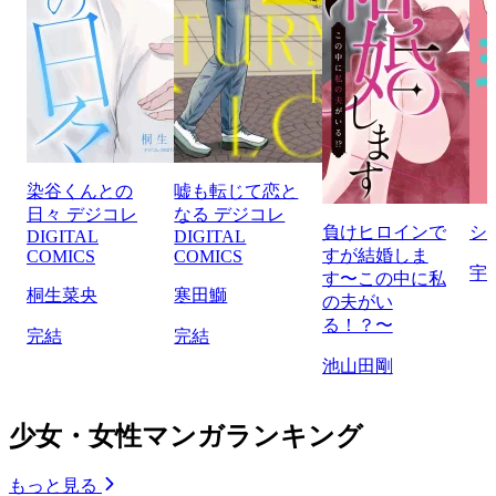
染谷くんとの
嘘も転じて恋と
日々 デジコレ
なる デジコレ
負けヒロインで
シ
DIGITAL
DIGITAL
すが結婚しま
COMICS
COMICS
宇
す〜この中に私
桐生菜央
寒田鰤
の夫がい
る！？〜
完結
完結
池山田剛
少女・女性マンガランキング
もっと見る