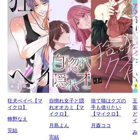
狂犬ベイベ【マ
自惚れ女子と隠
捨て猫はクズの
王
イクロ】
れオオカミ【マ
手も借りたい
装
イクロ】
【マイクロ】
ど
蜂野なえ
イ
月島よん
月森ココ
完結
み
完結