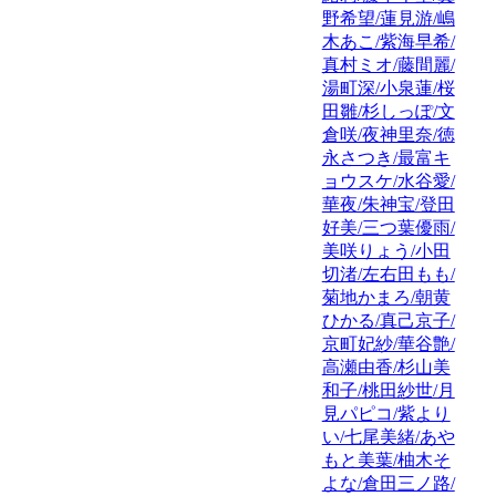
野希望/蓮見游/嶋
木あこ/紫海早希/
真村ミオ/藤間麗/
湯町深/小泉蓮/桜
田雛/杉しっぽ/文
倉咲/夜神里奈/徳
永さつき/最富キ
ョウスケ/水谷愛/
華夜/朱神宝/登田
好美/三つ葉優雨/
美咲りょう/小田
切渚/左右田もも/
菊地かまろ/朝黄
ひかる/真己京子/
京町妃紗/華谷艶/
高瀬由香/杉山美
和子/桃田紗世/月
見パピコ/紫より
い/七尾美緒/あや
もと美葉/柚木そ
よな/倉田三ノ路/