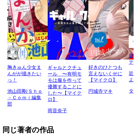
碧
テ
胸きゅん少女ま
好きのひとつも
ギャルとクチュ
近
んがが描きたい
言えないくせに
ール 〜有明モ
よ
っ！
【マイクロ】
モは服を作って
優勝することに
タ
池山田剛/Ｓｈｏ
円城寺マキ
した〜【マイク
－Ｃｏｍｉ編集
ロ】
部
雨音奈子
同じ著者の作品