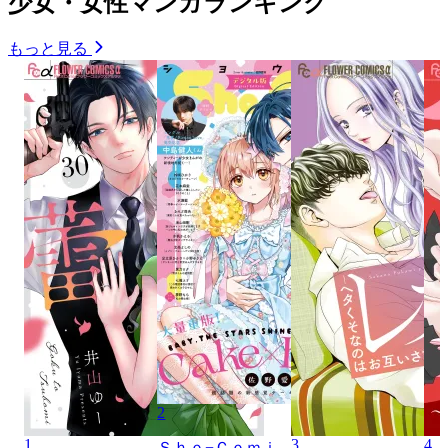
少女・女性マンガランキング
もっと見る
2
1
3
4
Ｓｈｏ−Ｃｏｍｉ