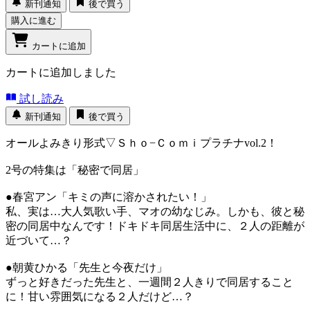
新刊通知
後で買う
購入に進む
カートに追加
カートに追加しました
試し読み
新刊通知
後で買う
オールよみきり形式▽Ｓｈｏ−Ｃｏｍｉプラチナvol.2！
2号の特集は「秘密で同居」
●春宮アン「キミの声に溶かされたい！」
私、実は…大人気歌い手、マオの幼なじみ。しかも、彼と秘
密の同居中なんです！ドキドキ同居生活中に、２人の距離が
近づいて…？
●朝黄ひかる「先生と今夜だけ」
ずっと好きだった先生と、一週間２人きりで同居すること
に！甘い雰囲気になる２人だけど…？