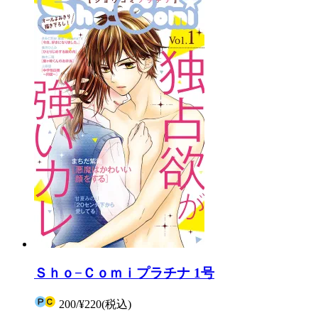
Ｓｈｏ−Ｃｏｍｉプラチナ 1号
200
/
¥220
(税込)