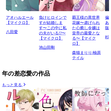
アオハルエール
負けヒロインで
覇王様の異世界
偏
【マイクロ】
すが結婚しま
花嫁〜虐げられ
あ
す〜この中に私
た心癒し令嬢は
版
八田愛
の夫がいる!?〜
皇帝の最愛とな
杉
【マイクロ】
る〜【マイク
ロ】
池山田剛
森猫まりり/柚原
テイル
年の差恋愛の作品
もっと見る