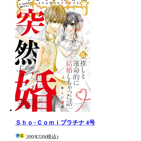
Ｓｈｏ−Ｃｏｍｉプラチナ 4号
200
/
¥220
(税込)