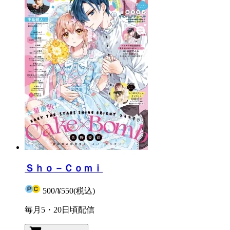
Ｓｈｏ－Ｃｏｍｉ
500
/
¥550
(税込)
毎月5・20日頃配信