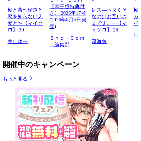
【電子版特典付
極と蕾〜極道と
レス―ヘタくそ
極
き】 2026年17号
恋を知らない人
なのはお互いさ
カ
(2026年8月5日発
妻と〜【マイク
まです。―【マ
イ
売)
ロ】 30
イクロ】 26
し
Ｓｈｏ－Ｃｏｍ
井山ゆー
深海魚
ｉ編集部
開催中のキャンペーン
もっと見る