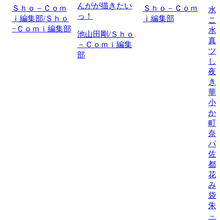
んがが描きたい
Ｓｈｏ－Ｃｏｍ
Ｓｈｏ－Ｃｏｍ
水
っ！
ｉ編集部/Ｓｈｏ
ｉ編集部
こ
−Ｃｏｍｉ編集部
水
池山田剛/Ｓｈｏ
真
－Ｃｏｍｉ編集
ツ
部
し
夜
き
華
小
か
町
奈
パ
佐
都
花
み
袋
朱
－