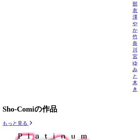
部
衣
澤
や
か
竹
奈
川
宮
ゆ
み
と
木
き
Sho-Comiの作品
もっと見る