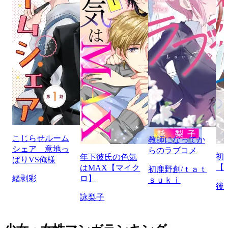
こじらせルーム
教師になってか
シェア 意地っ
らのラブコメ
初
年下彼氏の色気
ぱりVS俺様
【
はMAX【マイク
初鹿野創/ｔａｔ
緒剥彩
ロ】
ｓｕｋｉ
後
詠梨子