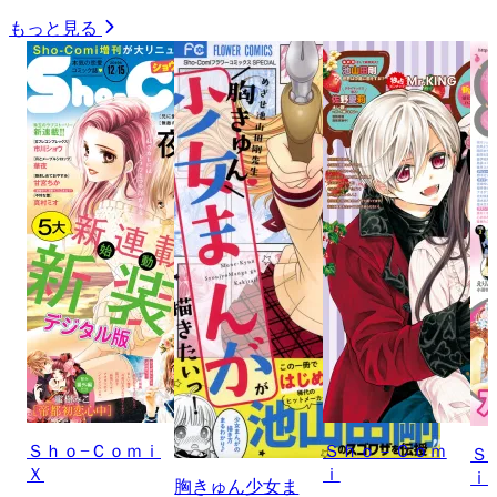
もっと見る
Ｓｈｏ−Ｃｏｍｉ
Ｓｈｏ－Ｃｏｍ
Ｓ
Ｘ
ｉ
ｉ
胸きゅん少女ま