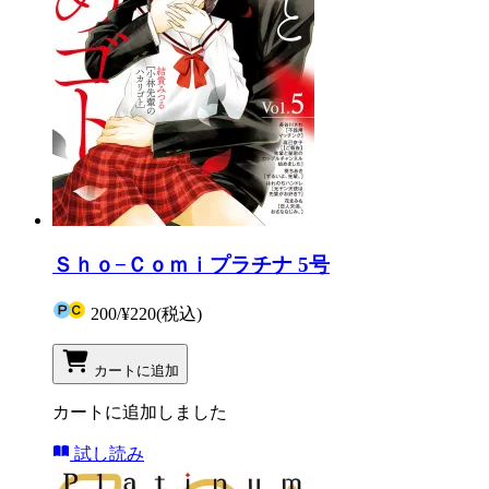
Ｓｈｏ−Ｃｏｍｉプラチナ 5号
200
/
¥220
(税込)
カートに追加
カートに追加しました
試し読み