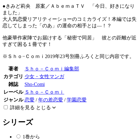
●きみど莉央 原案／ＡｂｅｍａＴＶ 「今日、好きになり
ました」
大人気恋愛リアリティーショーのコミカライズ！本編では失
恋してしまった「のあ」の運命の相手とは―！？
他豪華作家陣でお届けする「秘密で同居」 彼との距離が近
すぎて困る１冊です！
※Ｓｈｏ−Ｃｏｍｉ2019年23号別冊ふろくと同じ内容です。
著者
Ｓｈｏ－Ｃｏｍｉ編集部
カテゴリ
少女・女性マンガ
雑誌
Sho-Comi
レーベル
Ｓｈｏ－Ｃｏｍｉ
ジャンル
恋愛
/
年の差恋愛
/
学園恋愛
詳細を見る
とじる
シリーズ
1巻から