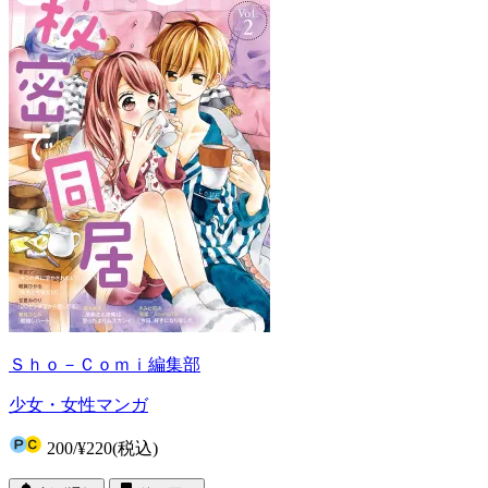
Ｓｈｏ－Ｃｏｍｉ編集部
少女・女性マンガ
200
/
¥220
(税込)