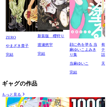
新装版 櫻狩り
ZERO
顔に色を塗る 当
有
渡瀬悠宇
やまざき貴子
麻ゆいこよみき
テ
完結
完結
り集
話
当麻ゆいこ
天
完結
ギャグの作品
もっと見る