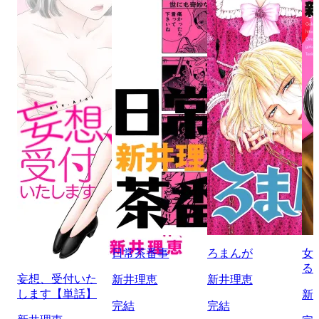
日常茶番事
ろまんが
女
る
妄想、受付いた
新井理恵
新井理恵
します【単話】
新
完結
完結