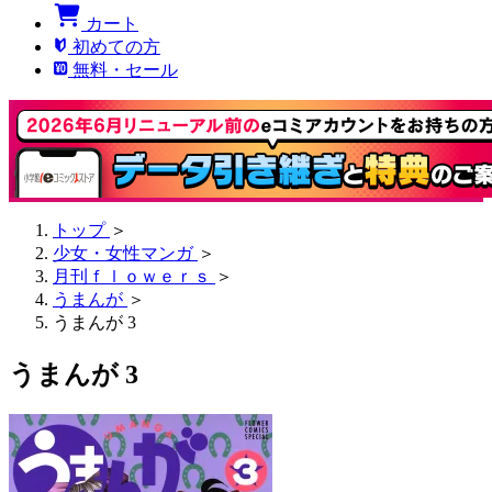
カート
初めての方
無料・セール
トップ
＞
少女・女性マンガ
＞
月刊ｆｌｏｗｅｒｓ
＞
うまんが
＞
うまんが 3
うまんが 3