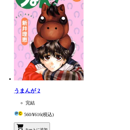
うまんが 2
完結
560
/
¥616
(税込)
カートに追加