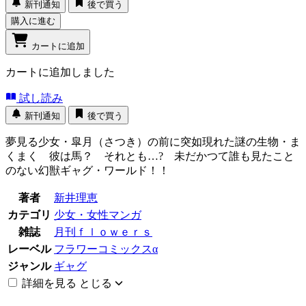
新刊通知
後で買う
購入に進む
カートに追加
カートに追加しました
試し読み
新刊通知
後で買う
夢見る少女・皐月（さつき）の前に突如現れた謎の生物・ま
くまく 彼は馬？ それとも…? 未だかつて誰も見たこと
のない幻獣ギャグ・ワールド！！
著者
新井理恵
カテゴリ
少女・女性マンガ
雑誌
月刊ｆｌｏｗｅｒｓ
レーベル
フラワーコミックスα
ジャンル
ギャグ
詳細を見る
とじる