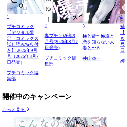
1
4
2
3
プチコミック
姉
【デジタル限
【
妻プチ 2026年9
極と蕾〜極道と
定 コミックス
き】
月号(2026年8月7
恋を知らない人
試し読み特典付
号（
日発売)
妻と〜 6
き】 2026年9月
日
号（2026年8月7
プチコミック編
井山ゆー
姉
日発売）
集部
プチコミック編
集部
開催中のキャンペーン
もっと見る