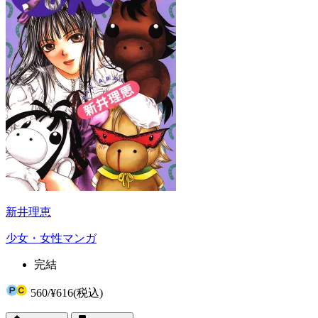
新井理恵
少女・女性マンガ
完結
560
/
¥616
(税込)