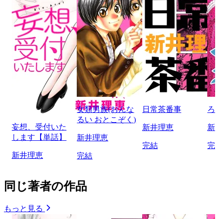
女類男族(おんな
日常茶番事
ろ
るい おとこぞく)
妄想、受付いた
新井理恵
新
します【単話】
新井理恵
完結
完
新井理恵
完結
同じ著者の作品
もっと見る