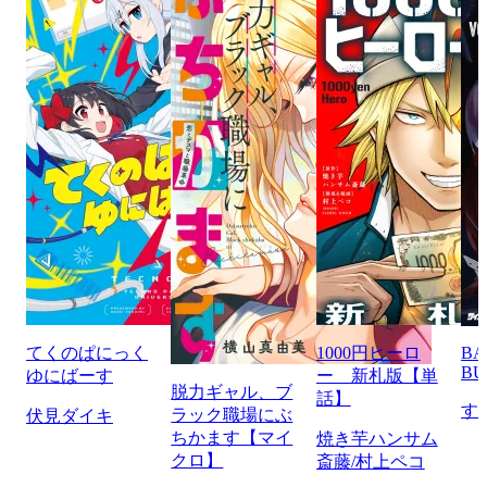
てくのぱにっく
1000円ヒーロ
BA
BU
ゆにばーす
ー 新札版【単
脱力ギャル、ブ
話】
す
ラック職場にぶ
伏見ダイキ
ちかます【マイ
焼き芋ハンサム
クロ】
斎藤/村上ペコ