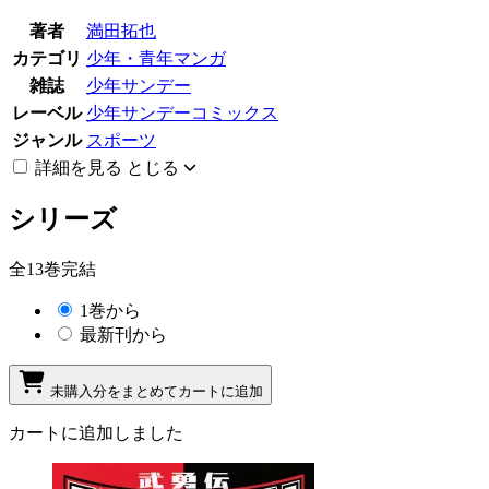
著者
満田拓也
カテゴリ
少年・青年マンガ
雑誌
少年サンデー
レーベル
少年サンデーコミックス
ジャンル
スポーツ
詳細を見る
とじる
シリーズ
全13巻完結
1巻から
最新刊から
未購入分をまとめてカートに追加
カートに追加しました