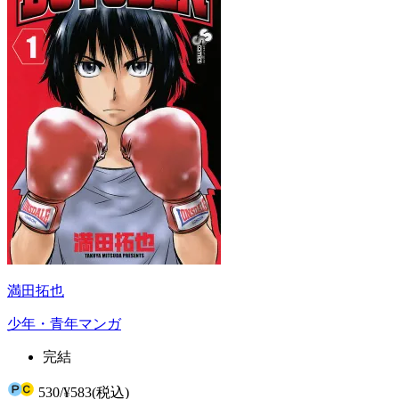
満田拓也
少年・青年マンガ
完結
530
/
¥583
(税込)