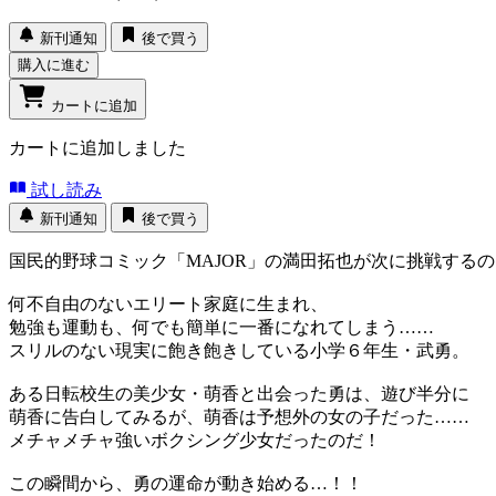
新刊通知
後で買う
購入に進む
カートに追加
カートに追加しました
試し読み
新刊通知
後で買う
国民的野球コミック「MAJOR」の満田拓也が次に挑戦するの
何不自由のないエリート家庭に生まれ、
勉強も運動も、何でも簡単に一番になれてしまう……
スリルのない現実に飽き飽きしている小学６年生・武勇。
ある日転校生の美少女・萌香と出会った勇は、遊び半分に
萌香に告白してみるが、萌香は予想外の女の子だった……
メチャメチャ強いボクシング少女だったのだ！
この瞬間から、勇の運命が動き始める…！！