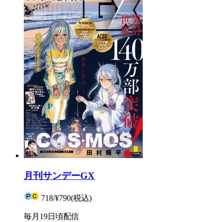
月刊サンデーGX
718
/
¥790
(税込)
毎月19日頃配信