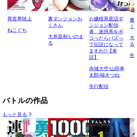
異世界陸上
裏ダンジョンお
お嬢様系底辺ダ
裏
くさん
ンジョン配信
く
ねこぐち
者、迷惑系をボ
大井昌和/いのま
大
コったらバズっ
る
る
て伝説になって
ますわ!?【単
先
話】
赤城大空/山田孝
太郎/福きつね
先行配信
バトルの作品
もっと見る