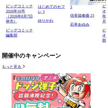
ビッグコミック
ビ
はじめてのセフ
3
2026年16号
オリ
レ 3
信長協奏曲 23
（2026年8月7日
年1
ゆりかわ
発売）
月
石井あゆみ
ビッグコミック
ビ
編集部
オ
部
開催中のキャンペーン
もっと見る