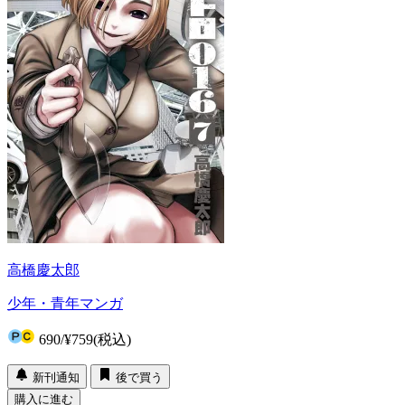
高橋慶太郎
少年・青年マンガ
690
/
¥759
(税込)
新刊通知
後で買う
購入に進む