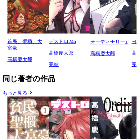
貧民、聖櫃、大
デストロ246
ヨ
オーディナリー±
富豪
高橋慶太郎
高
高橋慶太郎
高橋慶太郎
完結
完
同じ著者の作品
もっと見る