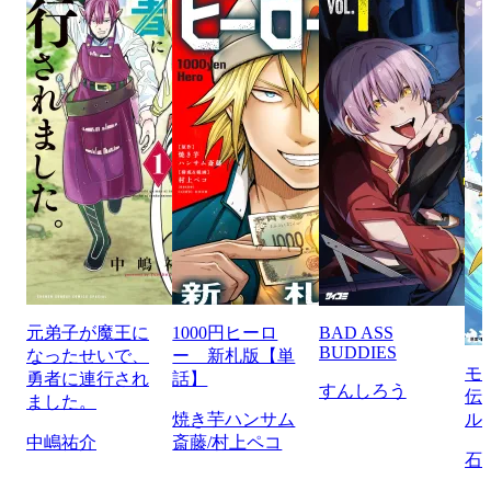
元弟子が魔王に
1000円ヒーロ
BAD ASS
BUDDIES
なったせいで、
ー 新札版【単
モ
勇者に連行され
話】
すんしろう
伝
ました。
焼き芋ハンサム
ル
中嶋祐介
斎藤/村上ペコ
石