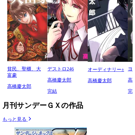
貧民、聖櫃、大
デストロ246
ヨ
オーディナリー±
富豪
高橋慶太郎
高
高橋慶太郎
高橋慶太郎
完結
完
月刊サンデーＧＸの作品
もっと見る