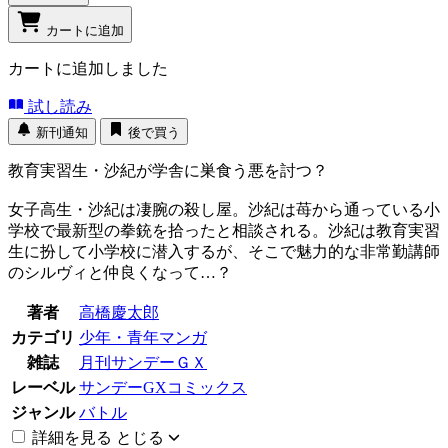
カートに追加
カートに追加しました
試し読み
新刊通知
後で買う
教育実習生・沙紀が学舎に巣食う悪を討つ？
女子高生・沙紀は凄腕の殺し屋。沙紀は苺から通っている小
学校で最新型の拳銃を拾ったと相談される。沙紀は教育実習
生に扮して小学校に潜入するが、そこで魅力的な非常勤講師
のシルヴィと仲良くなって…？
著者
高橋慶太郎
カテゴリ
少年・青年マンガ
雑誌
月刊サンデーＧＸ
レーベル
サンデーGXコミックス
ジャンル
バトル
詳細を見る
とじる