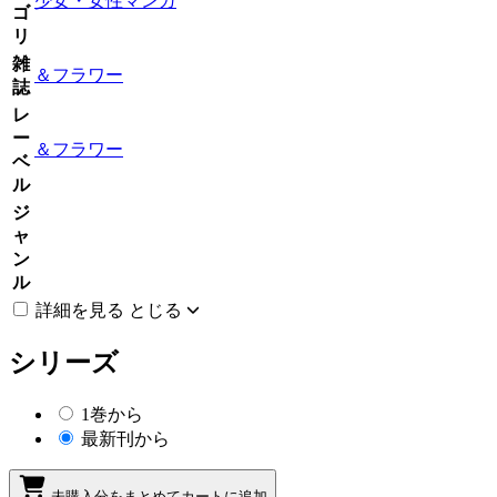
少女・女性マンガ
ゴ
リ
雑
＆フラワー
誌
レ
ー
＆フラワー
ベ
ル
ジ
ャ
ン
ル
詳細を見る
とじる
シリーズ
1巻から
最新刊から
未購入分をまとめてカートに追加