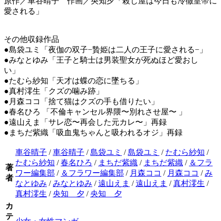
原作／車谷晴子 作画／央知夕「殺し屋は今日も冷徹皇帝に
愛される」
その他収録作品
●島袋ユミ「夜伽の双子−贄姫は二人の王子に愛される−」
●みなとゆみ「王子と騎士は男装聖女が死ぬほど愛おし
い」
●たむら紗知「天才は蝶の恋に墜ちる」
●真村澪生「クズの噛み跡」
●月森ココ「捨て猫はクズの手も借りたい」
●春名ひろ 「不倫キャンセル界隈〜別れさせ屋〜 」
●遠山えま「サレ恋〜再会した元カレ〜」再録
●まちだ紫織「吸血鬼ちゃんと吸われるオジ」再録
車谷晴子
/
車谷晴子
/
島袋ユミ
/
島袋ユミ
/
たむら紗知
/
たむら紗知
/
春名ひろ
/
まちだ紫織
/
まちだ紫織
/
＆フラ
著
ワー編集部
/
＆フラワー編集部
/
月森ココ
/
月森ココ
/
み
者
なとゆみ
/
みなとゆみ
/
遠山えま
/
遠山えま
/
真村澪生
/
真村澪生
/
央知 夕
/
央知 夕
カ
テ