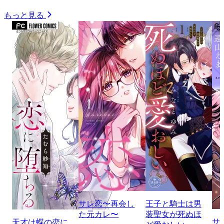
もっと見る
サレ恋〜再会し
王子と騎士は男
た元カレ〜
装聖女が死ぬほ
サ
天才は蝶の恋に