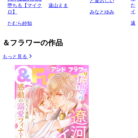
ど愛おしい
た
堕ちる【マイク
遠山えま
イ
ロ】
みなとゆみ
遠
たむら紗知
＆フラワーの作品
もっと見る