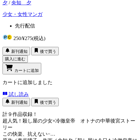
夕
/
央知 夕
少女・女性マンガ
先行配信
250
/
¥275
(税込)
新刊通知
後で買う
購入に進む
カートに追加
カートに追加しました
試し読み
新刊通知
後で買う
計９作品収録！
超人気！殺し屋の少女×冷徹皇帝 オトナの中華後宮ストー
リー
この快楽、抗えない−…