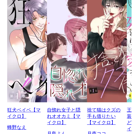
狂犬ベイベ【マ
自惚れ女子と隠
捨て猫はクズの
王
イクロ】
れオオカミ【マ
手も借りたい
装
イクロ】
【マイクロ】
ど
蜂野なえ
イ
月島よん
月森ココ