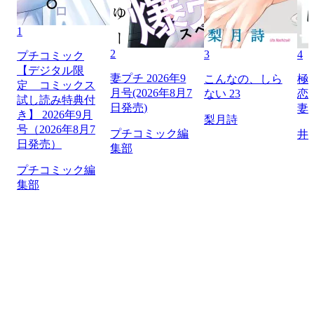
1
2
3
4
プチコミック
【デジタル限
妻プチ 2026年9
こんなの、しら
極
定 コミックス
月号(2026年8月7
ない 23
恋
試し読み特典付
日発売)
妻
き】 2026年9月
梨月詩
号（2026年8月7
プチコミック編
井
日発売）
集部
プチコミック編
集部