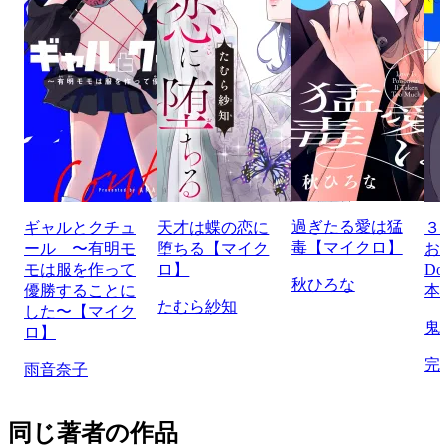
過ぎたる愛は猛
ギャルとクチュ
天才は蝶の恋に
３
毒【マイクロ】
ール 〜有明モ
堕ちる【マイク
お
モは服を作って
ロ】
Do
秋ひろな
優勝することに
本
たむら紗知
した〜【マイク
鬼
ロ】
完
雨音奈子
同じ著者の作品