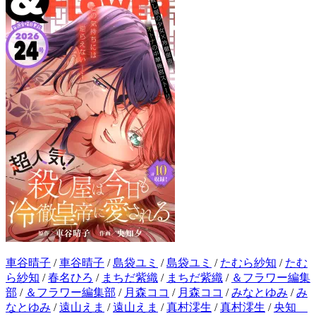
車谷晴子
/
車谷晴子
/
島袋ユミ
/
島袋ユミ
/
たむら紗知
/
たむ
ら紗知
/
春名ひろ
/
まちだ紫織
/
まちだ紫織
/
＆フラワー編集
部
/
＆フラワー編集部
/
月森ココ
/
月森ココ
/
みなとゆみ
/
み
なとゆみ
/
遠山えま
/
遠山えま
/
真村澪生
/
真村澪生
/
央知