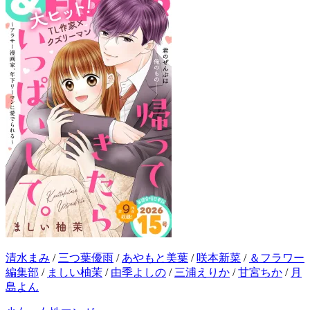
清水まみ
/
三つ葉優雨
/
あやもと美葉
/
咲本新菜
/
＆フラワー
編集部
/
ましい柚茉
/
由季よしの
/
三浦えりか
/
甘宮ちか
/
月
島よん