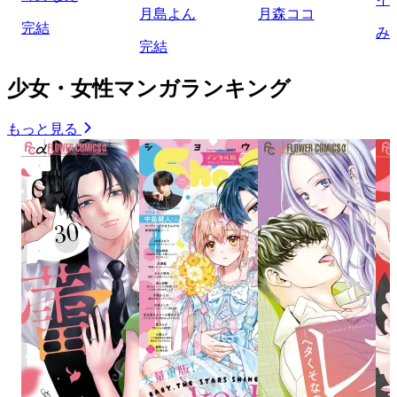
月島よん
月森ココ
完結
み
完結
少女・女性マンガランキング
もっと見る