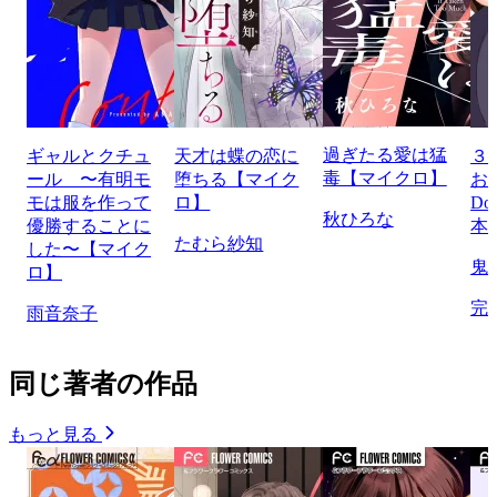
過ぎたる愛は猛
ギャルとクチュ
天才は蝶の恋に
３
毒【マイクロ】
ール 〜有明モ
堕ちる【マイク
お
モは服を作って
ロ】
Do
秋ひろな
優勝することに
本
たむら紗知
した〜【マイク
鬼
ロ】
完
雨音奈子
同じ著者の作品
もっと見る