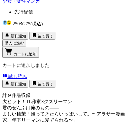
少女・女性マンガ
先行配信
250
/
¥275
(税込)
新刊通知
後で買う
購入に進む
カートに追加
カートに追加しました
試し読み
新刊通知
後で買う
計９作品収録！
大ヒット！TL作家×クズリーマン
君のぜんぶは俺のもの――
ましい柚茉「帰ってきたらいっぱいして。〜アラサー漫画
家、年下リーマンに愛でられる〜」