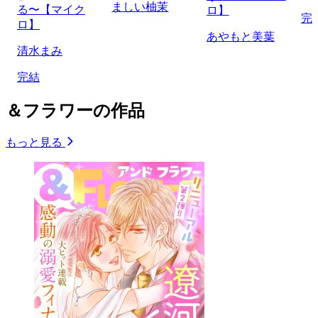
ましい柚茉
る〜【マイク
ロ】
完
ロ】
あやもと美葉
清水まみ
完結
＆フラワーの作品
もっと見る