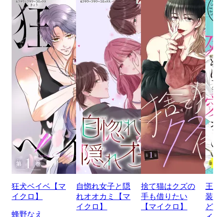
狂犬ベイベ【マ
自惚れ女子と隠
捨て猫はクズの
王
イクロ】
れオオカミ【マ
手も借りたい
装
イクロ】
【マイクロ】
ど
蜂野なえ
イ