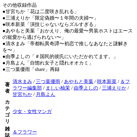
その他収録作品
●甘宮ちか「花は二度咲き乱れる」
●三浦えりか「限定偽婚〜１年間の夫婦〜」
●咲本新菜「演技じゃないならズルすぎる」
●あやもと美葉「おかえり、俺の最愛〜男装ホストはエース
の寵愛から逃げられない〜」
●清水まみ「帝都転異奇譚〜初恋で推しなあなたと謎解き
を〜」
●由季よしの「＃国民的彼氏にいただかれてます。」
●月島よん「自惚れ女子と隠れオオカミ」
●三つ葉優雨「share」再録
清水まみ
/
三つ葉優雨
/
あやもと美葉
/
咲本新菜
/
＆フ
著
ラワー編集部
/
ましい柚茉
/
由季よしの
/
三浦えりか
/
者
甘宮ちか
/
月島よん
カ
テ
少女・女性マンガ
ゴ
リ
雑
＆フラワー
誌