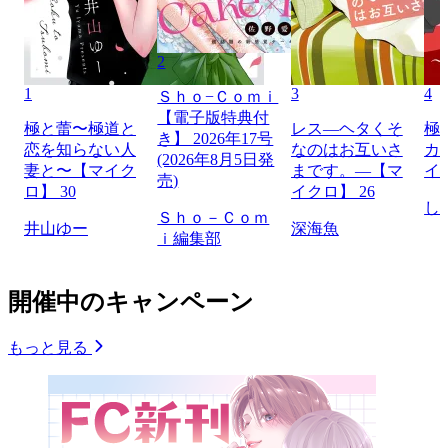
2
1
3
4
Ｓｈｏ−Ｃｏｍｉ
【電子版特典付
極と蕾〜極道と
レス―ヘタくそ
極
き】 2026年17号
恋を知らない人
なのはお互いさ
カ
(2026年8月5日発
妻と〜【マイク
まです。―【マ
イ
売)
ロ】 30
イクロ】 26
し
Ｓｈｏ－Ｃｏｍ
井山ゆー
深海魚
ｉ編集部
開催中のキャンペーン
もっと見る