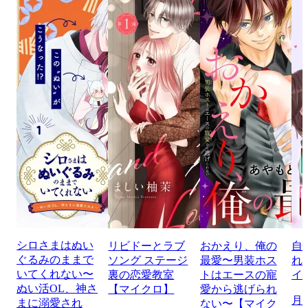
シロさまはぬい
リビドーとラブ
おかえり、俺の
自
ぐるみのままで
ソング ステージ
最愛〜男装ホス
れ
いてくれない〜
裏の恋愛教室
トはエースの寵
イ
ぬい活OL、神さ
【マイクロ】
愛から逃げられ
月
まに溺愛され
ない〜【マイク