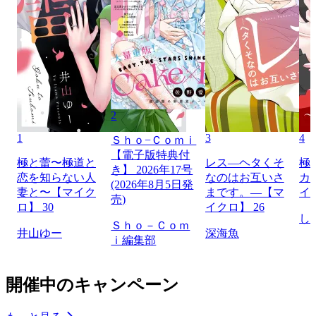
2
1
3
4
Ｓｈｏ−Ｃｏｍｉ
【電子版特典付
極と蕾〜極道と
レス―ヘタくそ
極
き】 2026年17号
恋を知らない人
なのはお互いさ
カ
(2026年8月5日発
妻と〜【マイク
まです。―【マ
イ
売)
ロ】 30
イクロ】 26
し
Ｓｈｏ－Ｃｏｍ
井山ゆー
深海魚
ｉ編集部
開催中のキャンペーン