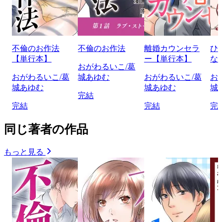
不倫のお作法
不倫のお作法
離婚カウンセラ
ひ
【単行本】
ー【単行本】
な
おがわるいこ/葛
おがわるいこ/葛
城あゆむ
おがわるいこ/葛
お
城あゆむ
城あゆむ
城
完結
完結
完結
完
同じ著者の作品
もっと見る