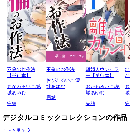
不倫のお作法
不倫のお作法
離婚カウンセラ
ひ
【単行本】
ー【単行本】
な
おがわるいこ/葛
おがわるいこ/葛
城あゆむ
おがわるいこ/葛
お
城あゆむ
城あゆむ
城
完結
完結
完結
完
デジタルコミックコレクションの作品
もっと見る