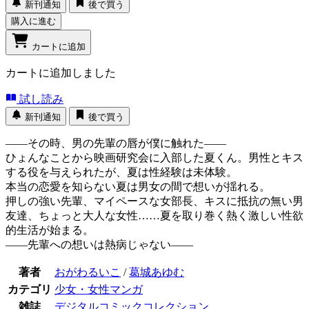
新刊通知
後で買う
購入に進む
カートに追加
カートに追加しました
試し読み
新刊通知
後で買う
――その時、男の先輩の唇が僕に触れた――
ひょんなことから映画研究会に入部した夏くん。男性とキス
する役を与えられたが、夏は性経験は未体験。
本当の恋愛を知らない夏は男女の間で想いが揺れる。
押しの強い先輩、マイペースな女部長、キスに抵抗の無い男
友達、ちょっと大人な女性……夏を取り巻く熱く激しい性欲
的生活が始まる。
――先輩への想いは熱病じゃない――
著者
おがわるいこ
/
葛城あゆむ
カテゴリ
少女・女性マンガ
雑誌
デジタルコミックコレクション