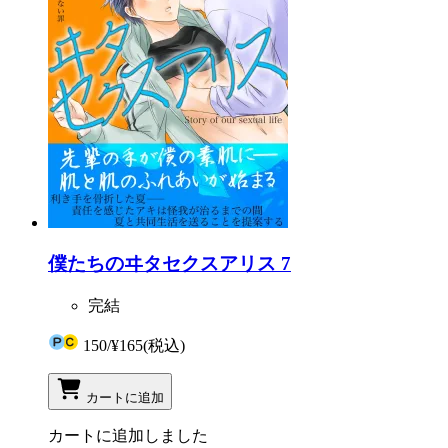
僕たちのヰタセクスアリス 7
完結
150
/
¥165
(税込)
カートに追加
カートに追加しました