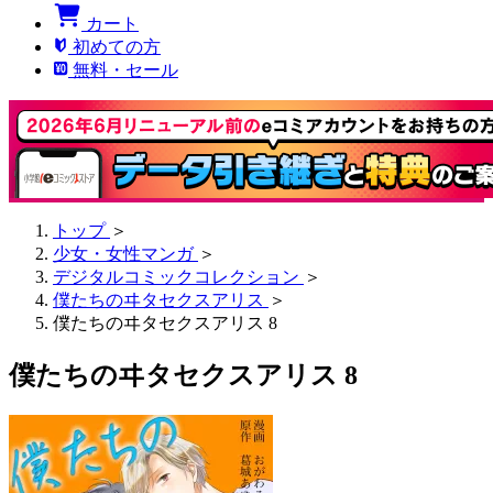
カート
初めての方
無料・セール
トップ
＞
少女・女性マンガ
＞
デジタルコミックコレクション
＞
僕たちのヰタセクスアリス
＞
僕たちのヰタセクスアリス 8
僕たちのヰタセクスアリス 8