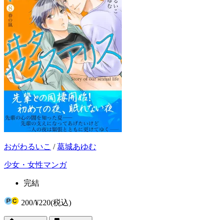
おがわるいこ
/
葛城あゆむ
少女・女性マンガ
完結
200
/
¥220
(税込)