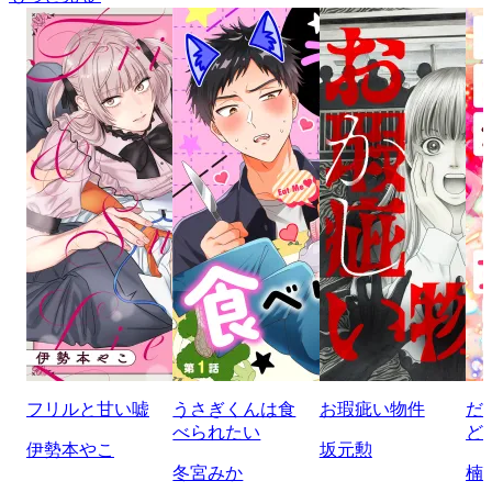
フリルと甘い嘘
うさぎくんは食
お瑕疵い物件
だ
べられたい
ど
伊勢本やこ
坂元勲
冬宮みか
楠