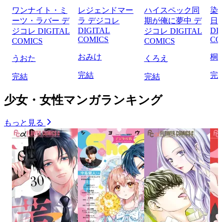
ワンナイト・ミ
レジェンドマー
ハイスペック同
染
ーツ・ラバー デ
ラ デジコレ
期が俺に夢中 デ
日
DIGITAL
DI
ジコレ DIGITAL
ジコレ DIGITAL
COMICS
CO
COMICS
COMICS
おみけ
桐
うおた
くろえ
完結
完
完結
完結
少女・女性マンガランキング
もっと見る