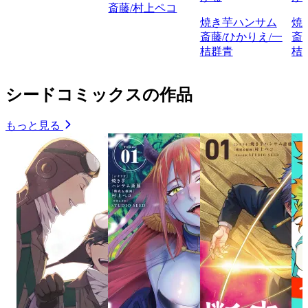
斎藤/村上ペコ
焼き芋ハンサム
焼
斎藤/ひかりえ/一
斎
桔群青
桔
シードコミックスの作品
もっと見る