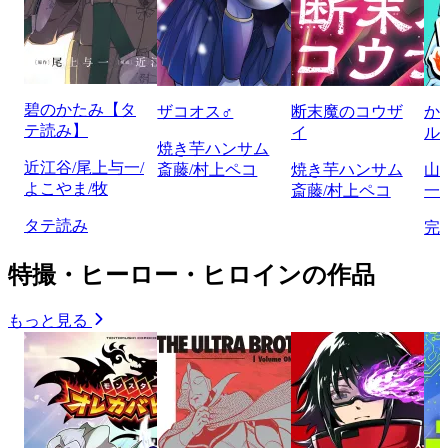
碧のかたみ【タ
ザコオス♂
断末魔のコウザ
か
テ読み】
イ
ル
焼き芋ハンサム
近江谷/尾上与一/
斎藤/村上ペコ
焼き芋ハンサム
山
よこやま/牧
斎藤/村上ペコ
一/
タテ読み
完
特撮・ヒーロー・ヒロインの作品
もっと見る