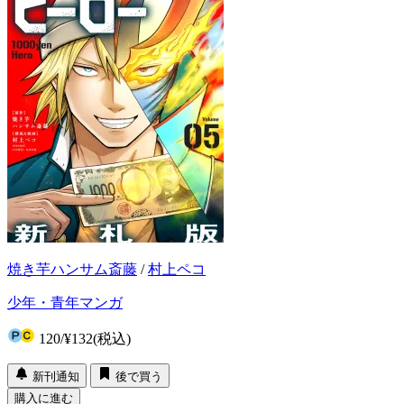
焼き芋ハンサム斎藤
/
村上ペコ
少年・青年マンガ
120
/
¥132
(税込)
新刊通知
後で買う
購入に進む