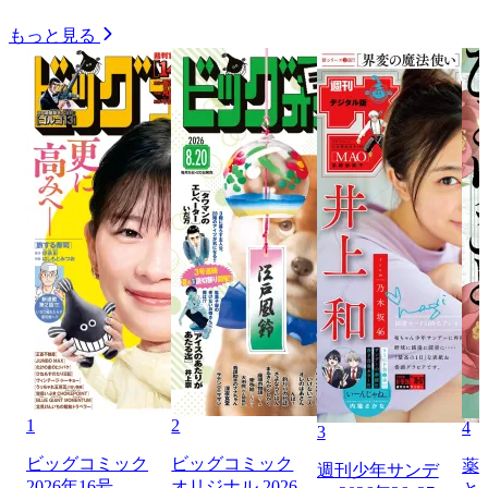
もっと見る
1
2
4
3
ビッグコミック
ビッグコミック
薬
週刊少年サンデ
2026年16号
オリジナル 2026