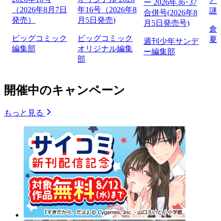
と
ー 2026年36･37
（2026年8月7日
年16号（2026年8
謎
合併号(2026年8
発売）
月5日発売)
月5日発売号)
倉
ビッグコミック
ビッグコミック
夏
週刊少年サンデ
編集部
オリジナル編集
ー編集部
部
開催中のキャンペーン
もっと見る