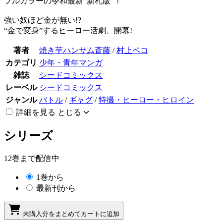
フルカラーの令和最新”新札版”！
強い奴ほど金が無い!?
“金で変身”するヒーロー活劇、開幕!
著者
焼き芋ハンサム斎藤
/
村上ペコ
カテゴリ
少年・青年マンガ
雑誌
シードコミックス
レーベル
シードコミックス
ジャンル
バトル
/
ギャグ
/
特撮・ヒーロー・ヒロイン
詳細を見る
とじる
シリーズ
12巻まで配信中
1巻から
最新刊から
未購入分をまとめてカートに追加