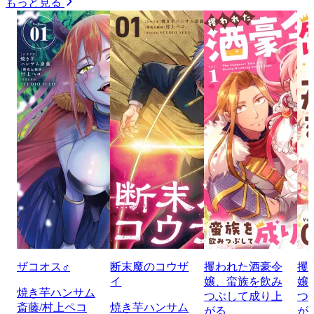
もっと見る
ザコオス♂
断末魔のコウザ
攫われた酒豪令
攫
イ
嬢、蛮族を飲み
嬢
焼き芋ハンサム
つぶして成り上
つ
斎藤/村上ペコ
焼き芋ハンサム
がる
が