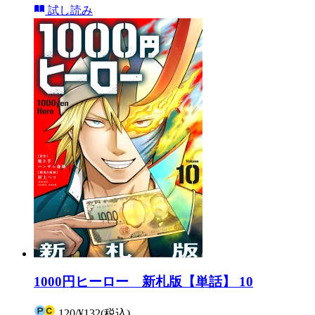
試し読み
1000円ヒーロー 新札版【単話】 10
120
/
¥132
(税込)