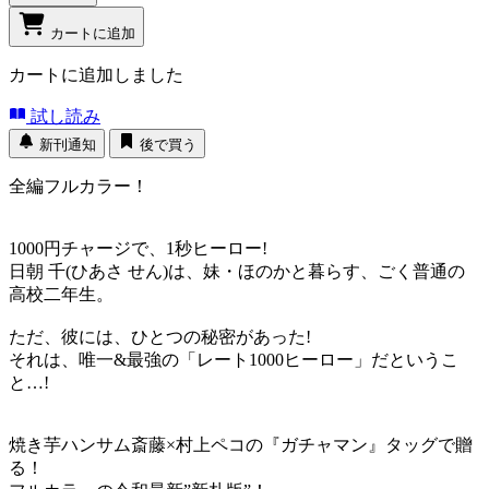
カートに追加
カートに追加しました
試し読み
新刊通知
後で買う
全編フルカラー！
1000円チャージで、1秒ヒーロー!
日朝 千(ひあさ せん)は、妹・ほのかと暮らす、ごく普通の
高校二年生。
ただ、彼には、ひとつの秘密があった!
それは、唯一&最強の「レート1000ヒーロー」だというこ
と…!
焼き芋ハンサム斎藤×村上ペコの『ガチャマン』タッグで贈
る！