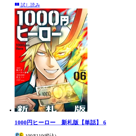
試し読み
1000円ヒーロー 新札版【単話】 6
100
/
¥110
(税込)