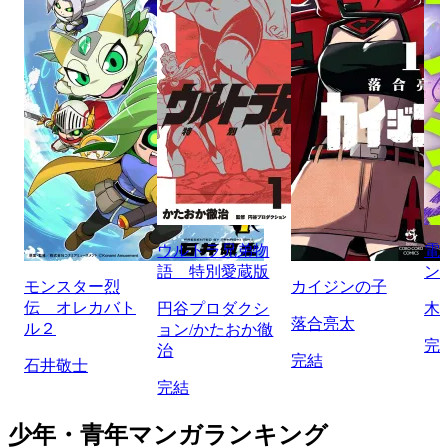
ウルトラ兄弟物
電
語 特別愛蔵版
ン
モンスター烈
カイジンの子
伝 オレカバト
円谷プロダクシ
木
落合亮太
ル２
ョン/かたおか徹
完
治
完結
石井敬士
完結
少年・青年マンガランキング