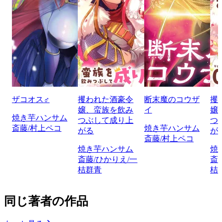
ザコオス♂
攫われた酒豪令
断末魔のコウザ
攫
嬢、蛮族を飲み
イ
嬢
焼き芋ハンサム
つぶして成り上
つ
斎藤/村上ペコ
焼き芋ハンサム
がる
が
斎藤/村上ペコ
焼き芋ハンサム
焼
斎藤/ひかりえ/一
斎
桔群青
桔
同じ著者の作品