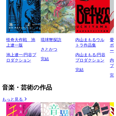
怪奇大作戦 池
琉球蟹探訪
内山まもるウル
愛
上遼一版
トラ作品集
ボ
さとかつ
ー
池上遼一/円谷プ
内山まもる/円谷
完結
ロダクション
プロダクション
内
プ
完結
完
音楽・芸術の作品
もっと見る