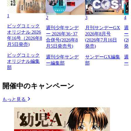
1
2
3
4
ビッグコミック
週刊少年サンデ
月刊サンデーGX
週
オリジナル 2026
ー 2026年36･37
2026年8月号
ー 
年16号（2026年8
合併号(2026年8
(2026年7月16日
(2
月5日発売)
月5日発売号)
発売)
発
ビッグコミック
週刊少年サンデ
サンデーGX編集
週
オリジナル編集
ー編集部
部
ー
部
開催中のキャンペーン
もっと見る