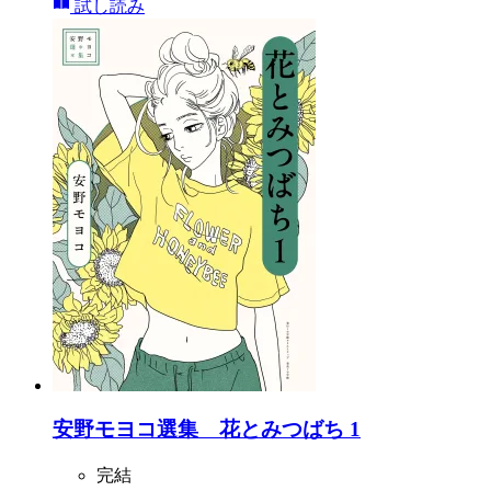
試し読み
安野モヨコ選集 花とみつばち 1
完結