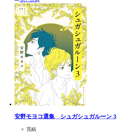
安野モヨコ選集 シュガシュガルーン 3
完結