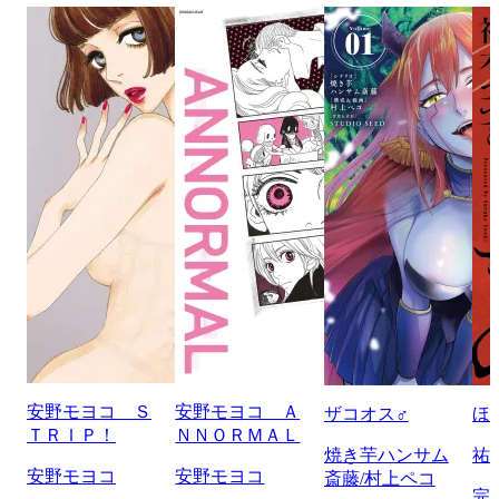
安野モヨコ Ｓ
安野モヨコ Ａ
ザコオス♂
ほ
ＴＲＩＰ！
ＮＮＯＲＭＡＬ
焼き芋ハンサム
祐
安野モヨコ
安野モヨコ
斎藤/村上ペコ
完