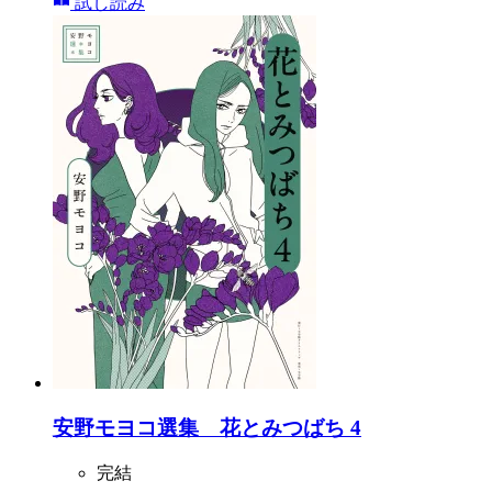
試し読み
安野モヨコ選集 花とみつばち 4
完結