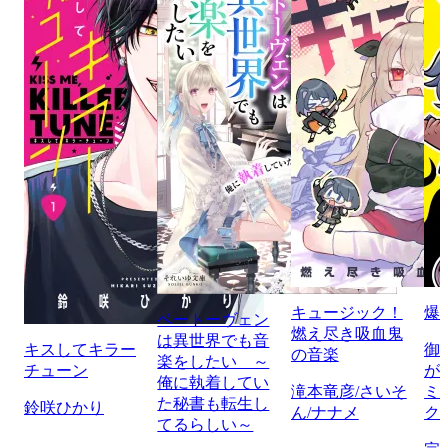
キュージック！
爆
ベートーヴェン
燃え尽き吸血鬼
は異世界でも音
キスしてキラー
御
の音楽
楽をしたい ～
チューン
が
俺に執着してい
滝本竜彦/さいそ
ミ
た秘書も転生し
鈴咲ひかり
ん/ナナメ
ク
てるらしい～