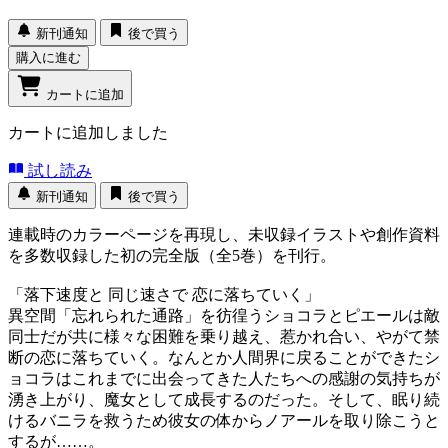
新刊通知
後で買う
購入に進む
カートに追加
カートに追加しました
試し読み
新刊通知
後で買う
連載時のカラーページを再現し、未収録イラストや創作資料
を多数収録した初の完全版（全5巻）を刊行。
「落下速度と 同じ速さで 恋に落ちていく」
異空間「忘れられた通路」を彷徨うショコラとピエールは敵
同士だが共に様々な困難を乗り越え、惹かれ合い、やがて禁
断の恋に落ちていく。なんとか人間界に戻ることができたシ
ョコラはこれまでに出会ってきた人たちへの感謝の気持ちが
湧き上がり、魔女として成長するのだった。そして、眠り続
けるバニラを救うため彼女の体からノアールを取り除こうと
するが……。