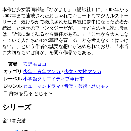
本作は少女漫画雑誌「なかよし」（講談社）に、2003年から
2007年まで連載されたおしゃれでキュートなマジカルストー
リーだ。煌びやかで徹底された世界観に夢中になった読者が
続出した珠玉のファンタジーだが、「子どもの頃に読む漫画
は、記憶に深く残るから責任がある。」「これから大人にな
っていく人たちの心の基礎を育てることを考えなくてはいけ
ない。」という作者の誠実な想いが込められており、「本当
に大切なものは何か」を問う作品でもある。
著者
安野モヨコ
カテゴリ
少年・青年マンガ
/
少女・女性マンガ
レーベル
小学館クリエイティブ単行本
ジャンル
ヒューマンドラマ
/
音楽・芸術
/
歴史モノ
詳細を見る
とじる
シリーズ
全11巻完結