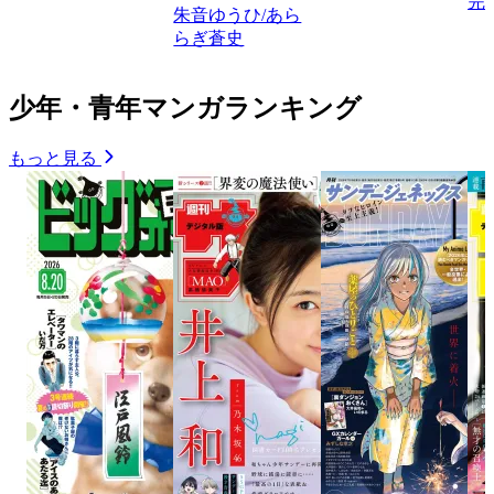
完
朱音ゆうひ/あら
らぎ蒼史
少年・青年マンガランキング
もっと見る