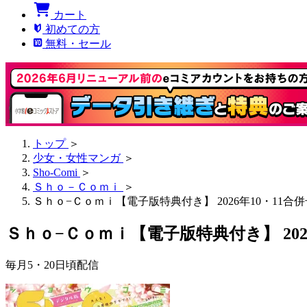
カート
初めての方
無料・セール
トップ
＞
少女・女性マンガ
＞
Sho-Comi
＞
Ｓｈｏ－Ｃｏｍｉ
＞
Ｓｈｏ−Ｃｏｍｉ【電子版特典付き】 2026年10・11合併号(
Ｓｈｏ−Ｃｏｍｉ【電子版特典付き】 2026年
毎月5・20日頃配信