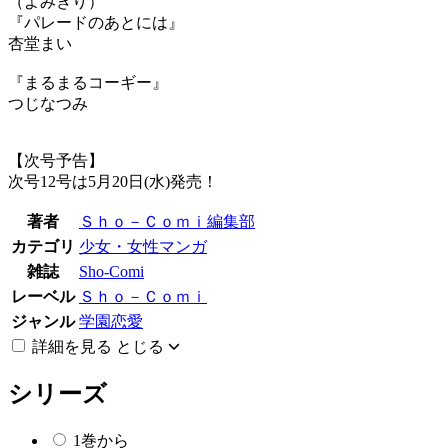
（よみきり）
『パレードのあとには』
杏堂まい
『まるまるコーギー』
つじなつみ
【次号予告】
次号12号は5月20日(水)発売！
著者
Ｓｈｏ－Ｃｏｍｉ編集部
カテゴリ
少女・女性マンガ
雑誌
Sho-Comi
レーベル
Ｓｈｏ－Ｃｏｍｉ
ジャンル
学園恋愛
詳細を見る
とじる
シリーズ
1巻から