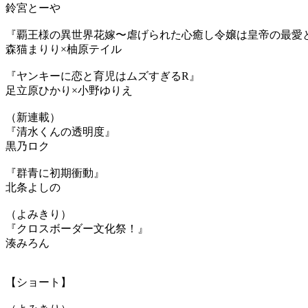
鈴宮とーや
『覇王様の異世界花嫁〜虐げられた心癒し令嬢は皇帝の最愛
森猫まりり×柚原テイル
『ヤンキーに恋と育児はムズすぎるR』
足立原ひかり×小野ゆりえ
（新連載）
『清水くんの透明度』
黒乃ロク
『群青に初期衝動』
北条よしの
（よみきり）
『クロスボーダー文化祭！』
湊みろん
【ショート】