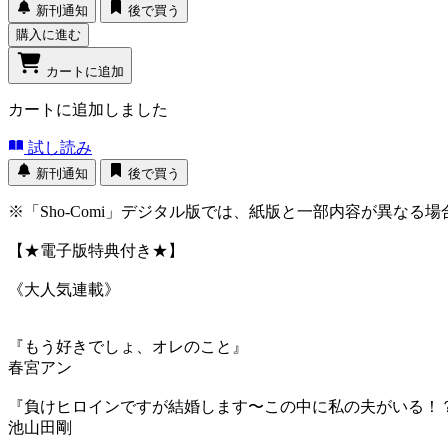
新刊通知
後で買う
購入に進む
カートに追加
カートに追加しました
試し読み
新刊通知
後で買う
※「Sho-Comi」デジタル版では、紙版と一部内容が異
【★電子版特典付き★】
《大人気連載》
『もう好きでしょ、オレのこと』
春宮アン
『負けヒロインですが結婚します〜この中に私の夫がいる
池山田剛