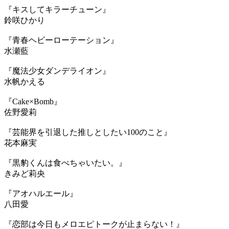
『キスしてキラーチューン』
鈴咲ひかり
『青春ヘビーローテーション』
水瀬藍
『魔法少女ダンデライオン』
水帆かえる
『Cake×Bomb』
佐野愛莉
『芸能界を引退した推しとしたい100のこと』
花本麻実
『黒豹くんは食べちゃいたい。』
きみど莉央
『アオハルエール』
八田愛
『恋部は今日もメロエピトークが止まらない！』