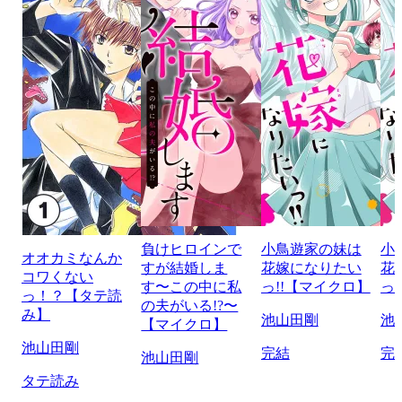
負けヒロインで
小鳥遊家の妹は
小
オオカミなんか
すが結婚しま
花嫁になりたい
花
コワくない
す〜この中に私
っ!!【マイクロ】
っ
っ！？【タテ読
の夫がいる!?〜
み】
池山田剛
池
【マイクロ】
池山田剛
完結
完
池山田剛
タテ読み