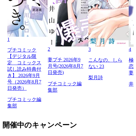
1
2
3
4
プチコミック
【デジタル限
妻プチ 2026年9
こんなの、しら
極
定 コミックス
月号(2026年8月7
ない 23
恋
試し読み特典付
日発売)
妻
き】 2026年9月
梨月詩
号（2026年8月7
プチコミック編
井
日発売）
集部
プチコミック編
集部
開催中のキャンペーン