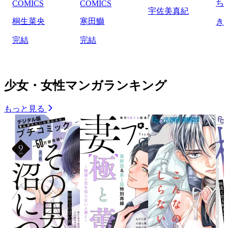
ち
COMICS
COMICS
宇佐美真紀
桐生菜央
寒田鰤
き
完結
完結
少女・女性マンガランキング
もっと見る