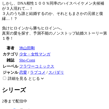
しかし、DNA相性１００％同率のハイスペイケメン夫候補
が３人現れて…！
３人のうち誰と結婚するのか、それともまさかの元彼と復
縁…！？
負けヒロインから勝ちヒロインへ。
真実の愛を探す、予測不能のノンストップ結婚ストーリー第
１巻！
著者
池山田剛
カテゴリ
少女・女性マンガ
雑誌
Sho-Comi
レーベル
フラワーコミックス
ジャンル
恋愛
/
ラブコメ
/
スパダリ
詳細を見る
とじる
シリーズ
2巻まで配信中