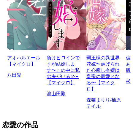
アオハルエール
負けヒロインで
覇王様の異世界
偏
【マイクロ】
すが結婚しま
花嫁〜虐げられ
あ
す〜この中に私
た心癒し令嬢は
版
八田愛
の夫がいる!?〜
皇帝の最愛とな
杉
【マイクロ】
る〜【マイク
ロ】
池山田剛
森猫まりり/柚原
テイル
恋愛の作品