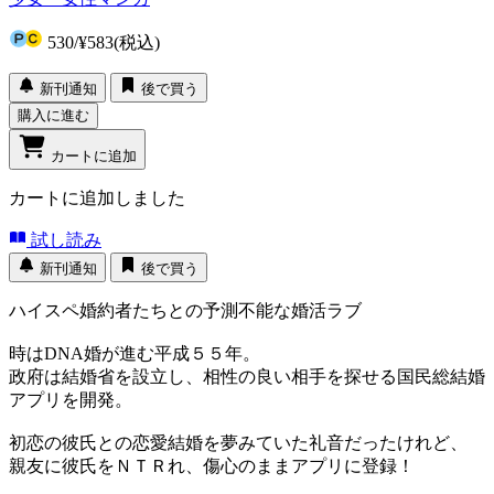
530
/
¥583
(税込)
新刊通知
後で買う
購入に進む
カートに追加
カートに追加しました
試し読み
新刊通知
後で買う
ハイスペ婚約者たちとの予測不能な婚活ラブ
時はDNA婚が進む平成５５年。
政府は結婚省を設立し、相性の良い相手を探せる国民総結婚
アプリを開発。
初恋の彼氏との恋愛結婚を夢みていた礼音だったけれど、
親友に彼氏をＮＴＲれ、傷心のままアプリに登録！