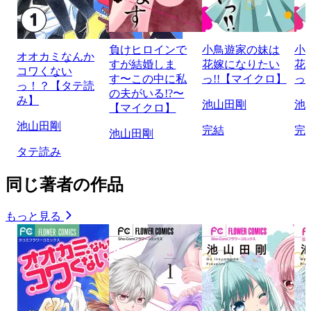
負けヒロインで
小鳥遊家の妹は
小
オオカミなんか
すが結婚しま
花嫁になりたい
花
コワくない
す〜この中に私
っ!!【マイクロ】
っ
っ！？【タテ読
の夫がいる!?〜
み】
池山田剛
池
【マイクロ】
池山田剛
完結
完
池山田剛
タテ読み
同じ著者の作品
もっと見る