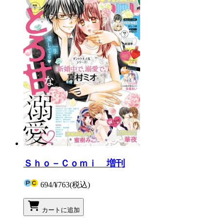
Ｓｈｏ－Ｃｏｍｉ 増刊
694
/
¥763
(税込)
カートに追加