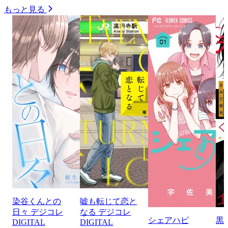
もっと見る
染谷くんとの
嘘も転じて恋と
日々 デジコレ
なる デジコレ
シェアハピ
黒
DIGITAL
DIGITAL