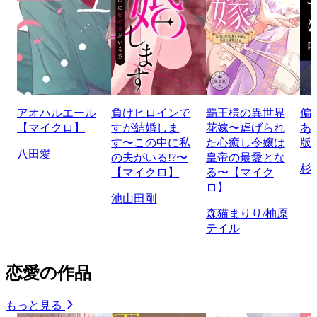
アオハルエール
負けヒロインで
覇王様の異世界
偏
【マイクロ】
すが結婚しま
花嫁〜虐げられ
あ
す〜この中に私
た心癒し令嬢は
版
八田愛
の夫がいる!?〜
皇帝の最愛とな
杉
【マイクロ】
る〜【マイク
ロ】
池山田剛
森猫まりり/柚原
テイル
恋愛の作品
もっと見る