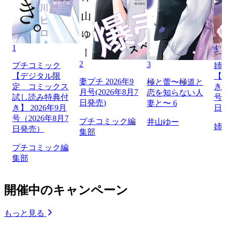
1
4
2
3
プチコミック
姉
【デジタル限
【
妻プチ 2026年9
極と蕾〜極道と
定 コミックス
き】
月号(2026年8月7
恋を知らない人
試し読み特典付
号（
日発売)
妻と〜 6
き】 2026年9月
日
号（2026年8月7
プチコミック編
井山ゆー
姉
日発売）
集部
プチコミック編
集部
開催中のキャンペーン
もっと見る