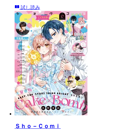
試し読み
Ｓｈｏ－Ｃｏｍｉ