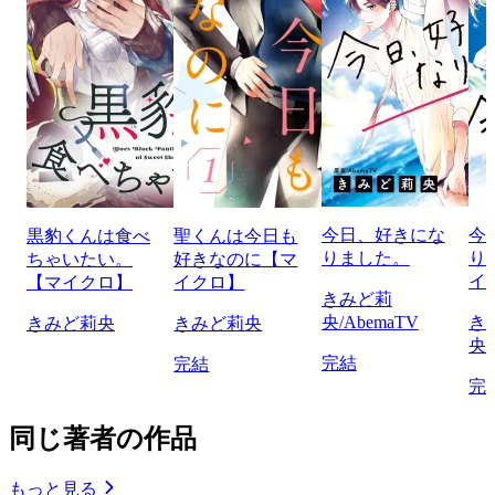
今日、好きにな
今
黒豹くんは食べ
聖くんは今日も
りました。
り
ちゃいたい。
好きなのに【マ
イ
【マイクロ】
イクロ】
きみど莉
央/AbemaTV
き
きみど莉央
きみど莉央
央/
完結
完結
完
同じ著者の作品
もっと見る