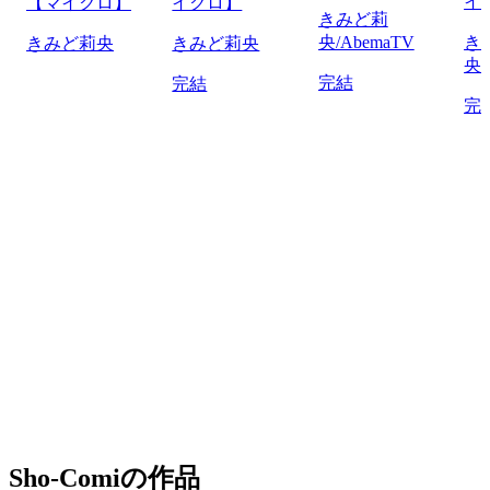
イ
【マイクロ】
イクロ】
きみど莉
央/AbemaTV
き
きみど莉央
きみど莉央
央/
完結
完結
完
Sho-Comiの作品