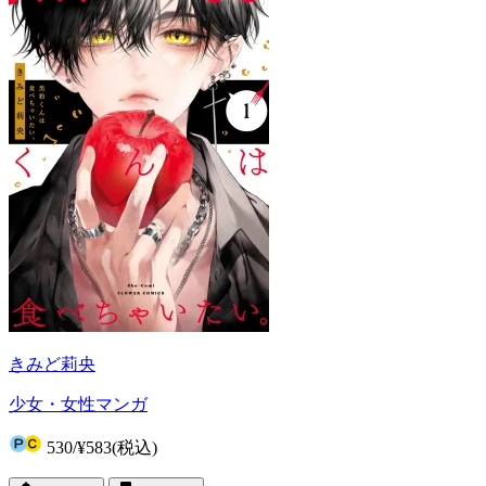
きみど莉央
少女・女性マンガ
530
/
¥583
(税込)