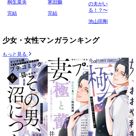
桐生菜央
寒田鰤
の夫がい
る！？〜
完結
完結
池山田剛
少女・女性マンガランキング
もっと見る