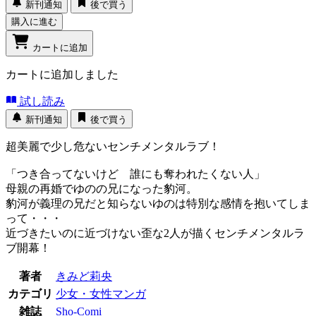
新刊通知
後で買う
購入に進む
カートに追加
カートに追加しました
試し読み
新刊通知
後で買う
超美麗で少し危ないセンチメンタルラブ！
「つき合ってないけど 誰にも奪われたくない人」
母親の再婚でゆのの兄になった豹河。
豹河が義理の兄だと知らないゆのは特別な感情を抱いてしま
って・・・
近づきたいのに近づけない歪な2人が描くセンチメンタルラ
ブ開幕！
著者
きみど莉央
カテゴリ
少女・女性マンガ
雑誌
Sho-Comi