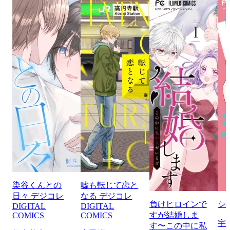
染谷くんとの
嘘も転じて恋と
日々 デジコレ
なる デジコレ
負けヒロインで
シ
DIGITAL
DIGITAL
すが結婚しま
COMICS
COMICS
宇
す〜この中に私