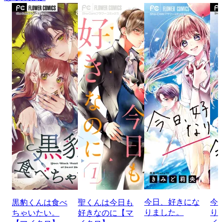
今日、好きにな
今
黒豹くんは食べ
聖くんは今日も
りました。
り
ちゃいたい。
好きなのに【マ