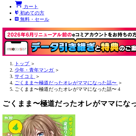
カート
初めての方
無料・セール
トップ
＞
少年・青年マンガ
＞
サイコミ
＞
ごくまま〜極道だったオレがママになった話〜
＞
ごくまま〜極道だったオレがママになった話〜 4
ごくまま〜極道だったオレがママになっ