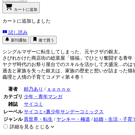
カートに追加
カートに追加しました
試し読み
新刊通知
後で買う
シングルマザーに転生してしまった、元ヤクザの銀太。
さびれかけた商店街の総菜屋「猫福」でひとり奮闘する青年
ヤクザ時代のお祭り屋台でのスキルを活かして大盛況…のはず
過去と家族を失った銀太は、家族の歴史と想いが詰まった猫
義理と人情の子育てコメディ第４巻！
著者
頼乃あり
/
ｓｏｎｎｏ
カテゴリ
少年・青年マンガ
雑誌
サイコミ
レーベル
サイコミ×裏少年サンデーコミックス
ジャンル
異世界・転生
/
ヤンキー・極道
/
結婚・生活・子育
詳細を見る
とじる