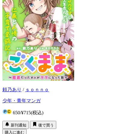
頼乃あり
/
ｓｏｎｎｏ
少年・青年マンガ
650
/
¥715
(税込)
新刊通知
後で買う
購入に進む