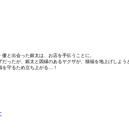
・優と出会った銀太は、お店を手伝うことに。
だったが、銀太と因縁のあるヤクザが、猫福を地上げしようと
福を守るため立ち上がる…！
て