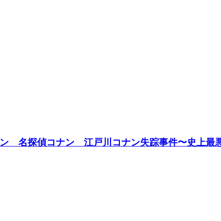
ン 名探偵コナン 江戸川コナン失踪事件〜史上最