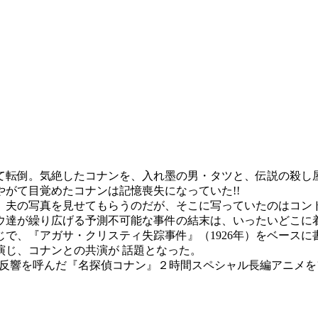
て転倒。気絶したコナンを、入れ墨の男・タツと、伝説の殺し屋
がて目覚めたコナンは記憶喪失になっていた!!
夫の写真を見せてもらうのだが、そこに写っていたのはコンド
達が繰り広げる予測不可能な事件の結末は、いったいどこに着
で、『アガサ・クリスティ失踪事件』（1926年）をベースに
演じ、コナンとの共演が 話題となった。
反響を呼んだ『名探偵コナン』２時間スペシャル長編アニメをフ