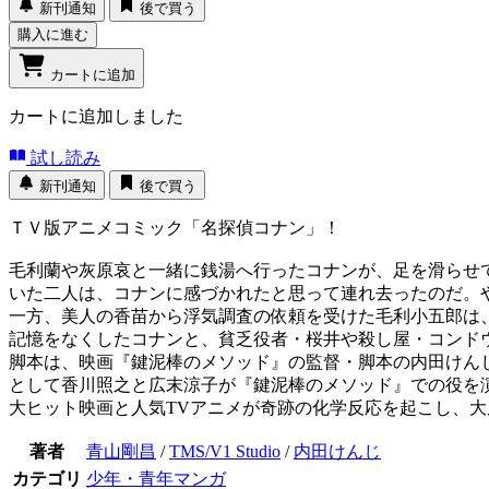
新刊通知
後で買う
購入に進む
カートに追加
カートに追加しました
試し読み
新刊通知
後で買う
ＴＶ版アニメコミック「名探偵コナン」！
毛利蘭や灰原哀と一緒に銭湯へ行ったコナンが、足を滑らせ
いた二人は、コナンに感づかれたと思って連れ去ったのだ。や
一方、美人の香苗から浮気調査の依頼を受けた毛利小五郎は、
記憶をなくしたコナンと、貧乏役者・桜井や殺し屋・コンドウ
脚本は、映画『鍵泥棒のメソッド』の監督・脚本の内田けんじ
として香川照之と広末涼子が『鍵泥棒のメソッド』での役を
大ヒット映画と人気TVアニメが奇跡の化学反応を起こし、大
著者
青山剛昌
/
TMS/V1 Studio
/
内田けんじ
カテゴリ
少年・青年マンガ