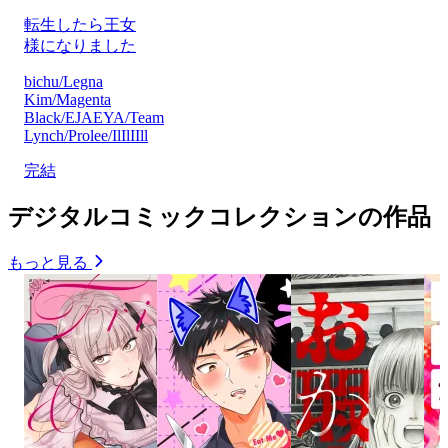
転生したら王女
様になりました
bichu/Legna
Kim/Magenta
Black/EJAEYA/Team
Lynch/Prolee/IlIlIIll
完結
デジタルコミックコレクションの作品
もっと見る