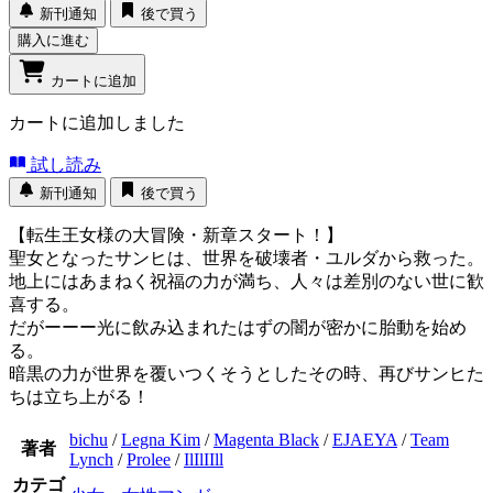
新刊通知
後で買う
購入に進む
カートに追加
カートに追加しました
試し読み
新刊通知
後で買う
【転生王女様の大冒険・新章スタート！】
聖女となったサンヒは、世界を破壊者・ユルダから救った。
地上にはあまねく祝福の力が満ち、人々は差別のない世に歓
喜する。
だがーーー光に飲み込まれたはずの闇が密かに胎動を始め
る。
暗黒の力が世界を覆いつくそうとしたその時、再びサンヒた
ちは立ち上がる！
bichu
/
Legna Kim
/
Magenta Black
/
EJAEYA
/
Team
著者
Lynch
/
Prolee
/
IlIlIIll
カテゴ