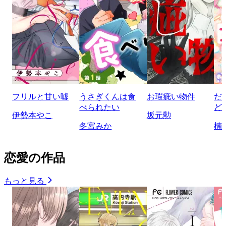
フリルと甘い嘘
うさぎくんは食
お瑕疵い物件
だ
べられたい
ど
伊勢本やこ
坂元勲
冬宮みか
楠
恋愛の作品
もっと見る