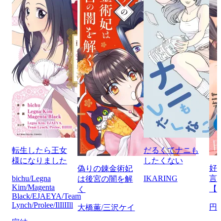
転生したら王女
だるくてナニも
様になりました
したくない
好
偽りの錬金術妃
bichu/Legna
IKARING
言
は後宮の闇を解
Kim/Magenta
【
く
Black/EJAEYA/Team
Lynch/Prolee/IlIlIIll
円
大橋薫/三沢ケイ