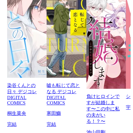
染谷くんとの
嘘も転じて恋と
日々 デジコレ
なる デジコレ
負けヒロインで
シ
DIGITAL
DIGITAL
すが結婚しま
COMICS
COMICS
宇
す〜この中に私
桐生菜央
寒田鰤
の夫がい
る！？〜
完結
完結
池山田剛