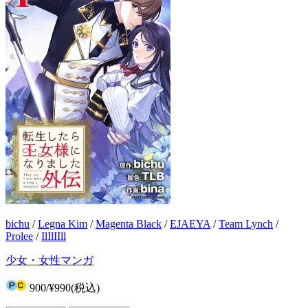
bichu
/
Legna Kim
/
Magenta Black
/
EJAEYA
/
Team Lynch
/
Prolee
/
IlIlIIll
少女・女性マンガ
900
/
¥990
(税込)