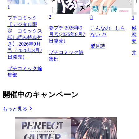
1
2
3
4
プチコミック
【デジタル限
妻プチ 2026年9
こんなの、しら
極
定 コミックス
月号(2026年8月7
ない 23
恋
試し読み特典付
日発売)
妻
き】 2026年9月
梨月詩
号（2026年8月7
プチコミック編
井
日発売）
集部
プチコミック編
集部
開催中のキャンペーン
もっと見る