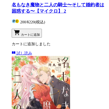
名もなき魔物と二人の騎士〜そして婚約者は
困惑する〜【マイクロ】 2
200
/
¥220
(税込)
カートに追加
カートに追加しました
試し読み