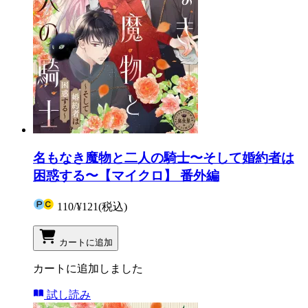
名もなき魔物と二人の騎士〜そして婚約者は
困惑する〜【マイクロ】 番外編
110
/
¥121
(税込)
カートに追加
カートに追加しました
試し読み