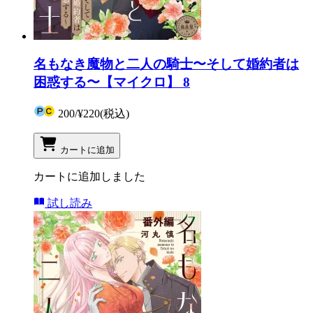
名もなき魔物と二人の騎士〜そして婚約者は
困惑する〜【マイクロ】 8
200
/
¥220
(税込)
カートに追加
カートに追加しました
試し読み