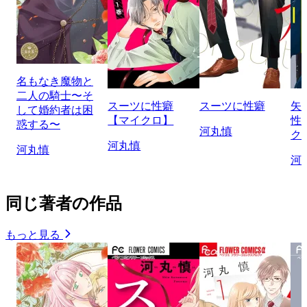
名もなき魔物と
二人の騎士〜そ
スーツに性癖
スーツに性癖
矢
して婚約者は困
【マイクロ】
性
惑する〜
河丸慎
ク
河丸慎
河丸慎
河
同じ著者の作品
もっと見る