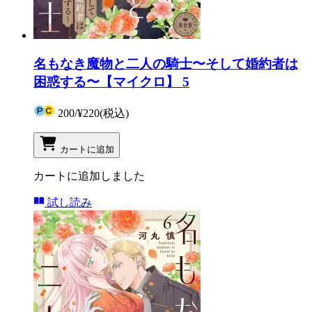
名もなき魔物と二人の騎士〜そして婚約者は
困惑する〜【マイクロ】 5
200
/
¥220
(税込)
カートに追加
カートに追加しました
試し読み