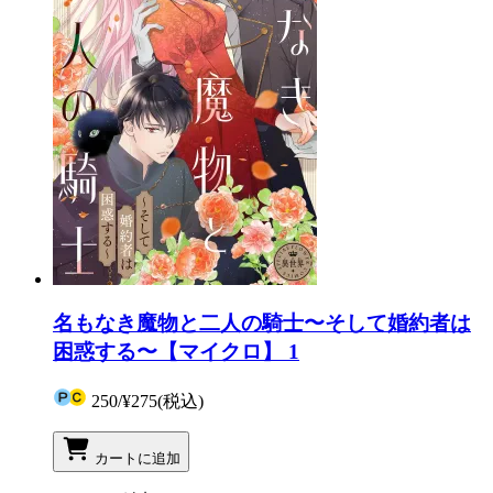
名もなき魔物と二人の騎士〜そして婚約者は
困惑する〜【マイクロ】 1
250
/
¥275
(税込)
カートに追加