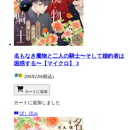
名もなき魔物と二人の騎士〜そして婚約者は
困惑する〜【マイクロ】 3
200
/
¥220
(税込)
カートに追加
カートに追加しました
試し読み