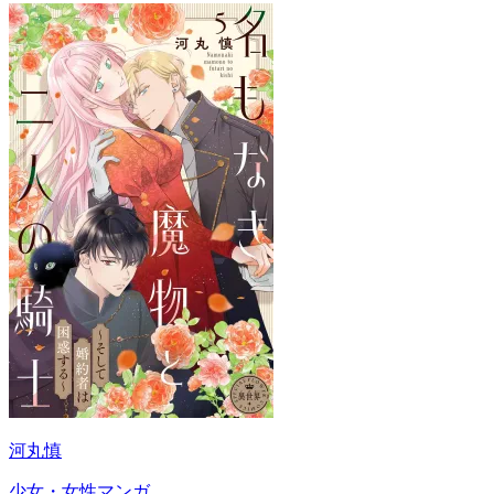
河丸慎
少女・女性マンガ