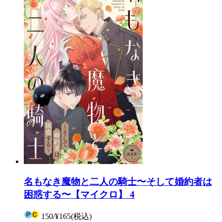
名もなき魔物と二人の騎士〜そして婚約者は
困惑する〜【マイクロ】 4
150
/
¥165
(税込)