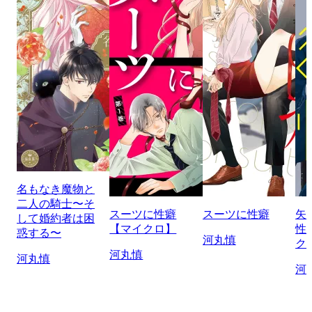
名もなき魔物と
二人の騎士〜そ
スーツに性癖
スーツに性癖
矢
して婚約者は困
【マイクロ】
性
惑する〜
河丸慎
ク
河丸慎
河丸慎
河