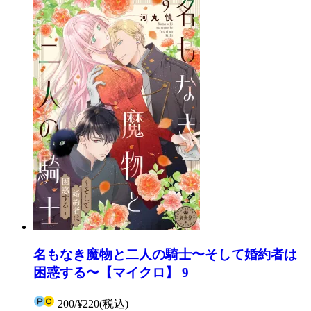
名もなき魔物と二人の騎士〜そして婚約者は
困惑する〜【マイクロ】 9
200
/
¥220
(税込)