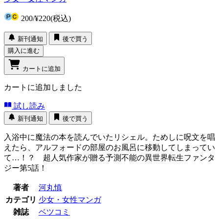
200
/
¥220
(税込)
新刊通知
後で買う
購入に進む
カートに追加
カートに追加しました
試し読み
新刊通知
後で買う
入浴中に魔法の本を読んでいたリシェル。ためしに呪文を唱
えたら、アルフォードの部屋のお風呂に移動してしまってい
て…！？ 超人気作家が贈る予測不能の異世界転生ファンタ
ジー第5話！
著者
河丸慎
カテゴリ
少女・女性マンガ
雑誌
ベツコミ