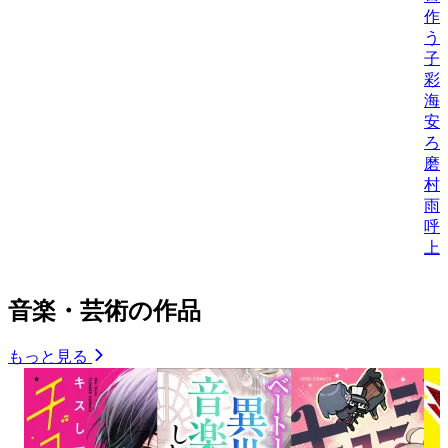
作
う
子
彩
海
安
ろ
磨
村
雨
呼
上
音楽・芸術の作品
もっと見る