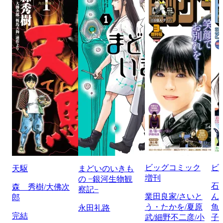
ビッグコミック
ビ
天駆
まどいのいきも
増刊
の −銀河生物観
石
森 秀樹/大佛次
察記−
業田良家/さいと
ん
郎
う・たかを/夏原
魚
永田礼路
完結
武/細野不二彦/小
子