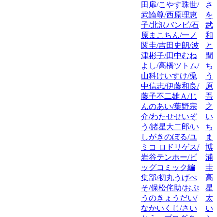
田扉/こやす珠世/
さ
武論尊/西原理恵
を
子/北沢バンビ/石
武
原まこちん/一ノ
和
関圭/吉田史朗/波
と
津彬子/田中むね
間
よし/高橋ツトム/
ち
山科けいすけ/兎
う
中信志/伊藤和良/
原
藤子不二雄Ａ/じ
吾
んのあい/葉野宗
之
介/わたせせいぞ
い
う/諸星大二郎/い
ち
しがきのぼる/ユ
ま
ミコ ロドリゲス/
博
岩谷テンホー/ビ
浦
ッグコミック編
圭
集部/初丸うげべ
高
そ/保松侘助/おぷ
星
うのきょうだい/
太
なかいくじ/さい
い