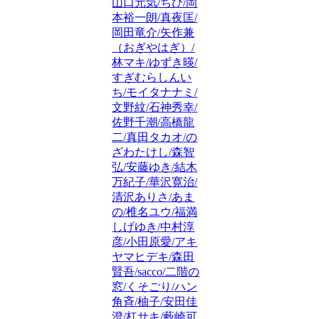
山口元気/ちひ/岡
本裕一朗/真夜匡/
岡田竜介/矢作兼
（おぎやはぎ）/
林マキ/ゆずき暎/
すぎむらしんい
ち/モイタナナミ/
文野紋/石神秀幸/
佐野千潮/高橋龍
二/真田タカオ/の
ざわたけし/森智
弘/安藤ゆき/結木
万紀子/華沢寛治/
清沢ありさ/あま
の/椎名ユウ/福満
しげゆき/中村淳
彦/小田原愛/アキ
ヤマヒデキ/森田
賢吾/sacco/二階の
窓/くそごり/ハン
角斉/柚子/安田佳
澄/杠サキ/藪崎可