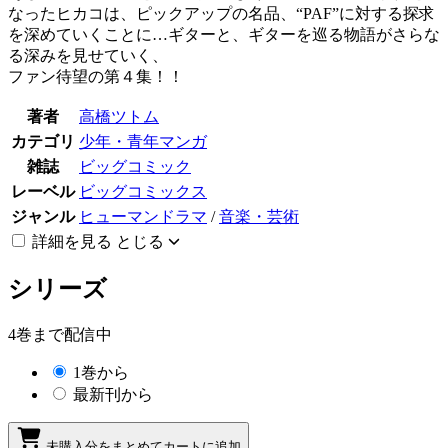
なったヒカコは、ピックアップの名品、“PAF”に対する探求
を深めていくことに…ギターと、ギターを巡る物語がさらな
る深みを見せていく、
ファン待望の第４集！！
著者
高橋ツトム
カテゴリ
少年・青年マンガ
雑誌
ビッグコミック
レーベル
ビッグコミックス
ジャンル
ヒューマンドラマ
/
音楽・芸術
詳細を見る
とじる
シリーズ
4巻まで配信中
1巻から
最新刊から
未購入分をまとめてカートに追加