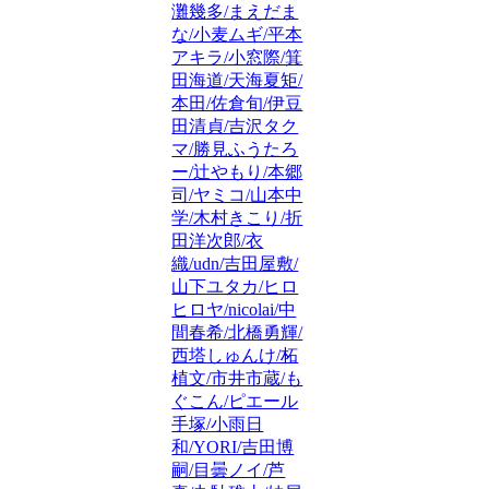
灘幾多/まえだま
な/小麦ムギ/平本
アキラ/小窓際/箕
田海道/天海夏矩/
本田/佐倉旬/伊豆
田清貞/吉沢タク
マ/勝見ふうたろ
ー/辻やもり/本郷
司/ヤミコ/山本中
学/木村きこり/折
田洋次郎/衣
織/udn/吉田屋敷/
山下ユタカ/ヒロ
ヒロヤ/nicolai/中
間春希/北橋勇輝/
西塔しゅんけ/柘
植文/市井市蔵/も
ぐこん/ピエール
手塚/小雨日
和/YORI/吉田博
嗣/目曇ノイ/芦