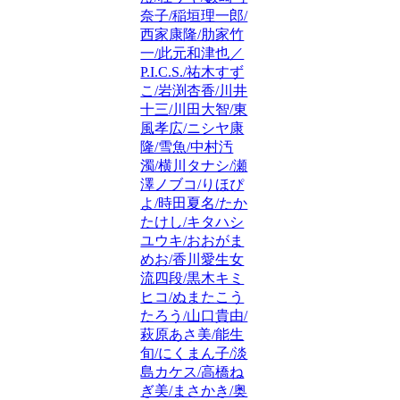
奈子/稲垣理一郎/
西家康隆/肋家竹
一/此元和津也／
P.I.C.S./祐木すず
こ/岩渕杏香/川井
十三/川田大智/東
風孝広/ニシヤ康
隆/雪魚/中村汚
濁/横川タナシ/瀬
澤ノブコ/りほぴ
よ/時田夏名/たか
たけし/キタハシ
ユウキ/おおがま
めお/香川愛生女
流四段/黒木キミ
ヒコ/ぬまたこう
たろう/山口貴由/
萩原あさ美/能生
旬/にくまん子/淡
島カケス/高橋ね
ぎ美/まさかき/奥