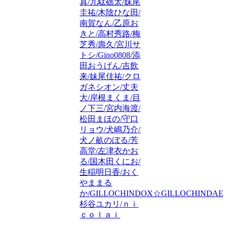
真/九駄礁太/妹尾
圭祐/木陰ひな田/
南賀なん/乙原お
きと/高村秀路/梅
芝秀/壽久/宮川サ
トシ/Gino0808/添
田おうげん/吉飲
来/妹尾佳祐/クロ
ガネシオン/丈夫
大/岸根まくま/目
ノ下三/宮内海渡/
松田まほの/守口
リョウ/犬嶋乃介/
犬ノ畝のぼる/芳
高堂/左津衣かお
る/国木田くにお/
生稲明日香/おく
やままる
か/GILLOCHINDOX☆GILLOCHINDAE/
杉谷ユカリ/ｎｉ
ｃｏｌａｉ