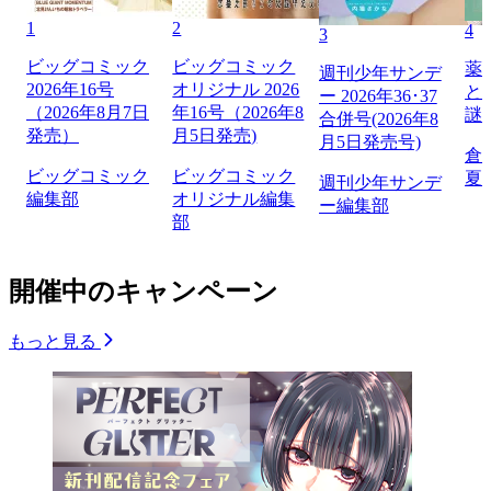
1
2
4
3
ビッグコミック
ビッグコミック
薬
週刊少年サンデ
2026年16号
オリジナル 2026
と
ー 2026年36･37
（2026年8月7日
年16号（2026年8
謎
合併号(2026年8
発売）
月5日発売)
月5日発売号)
倉
ビッグコミック
ビッグコミック
夏
週刊少年サンデ
編集部
オリジナル編集
ー編集部
部
開催中のキャンペーン
もっと見る