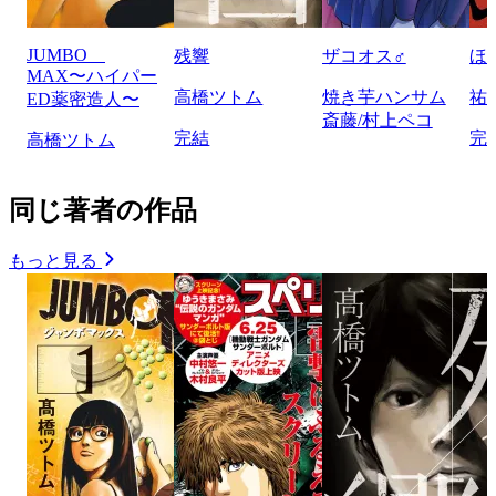
JUMBO
残響
ザコオス♂
ほ
MAX〜ハイパー
高橋ツトム
焼き芋ハンサム
祐
ED薬密造人〜
斎藤/村上ペコ
完結
完
高橋ツトム
同じ著者の作品
もっと見る