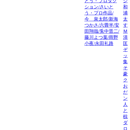
とう・プロダク
シ
ション/さいと
和
う・プロ作品/
浦
今 泉太郎/新海
太
つかさ/六畳半/安
す
田翔哉/兎中晋二/
Ｍ
藤川よつ葉/雨野
清
小夜/永田礼路
匡
ぞ
ッ
集
そ
豪
ク
お
だ
ン
人
と
椋
ダ
ロ