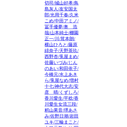
切司/城山好孝/鳥
島灰人/友安国太
郎/光用千春/久米
こめ/中田アミノ/
冨手優夢/奥 浩
哉/山本純士/棚園
正一/川/茸本朗/
横山ひろと/藤原
緋奈子/天野茶玖/
西野杏/兎屋まめ/
佐藤いづみ/じん
のあい/和田依子/
今橋元/水上あき
ら/兎屋なめ/増村
十七/神代大志/安
彦 晴/くずしろ/
香川愛生/平稔/香
川愛生女流三段/
籾山果音/堺あさ
み/佐野日潮/岩田
ユキ/三輪まこと/