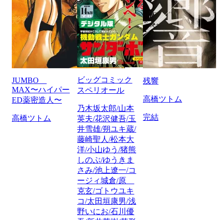
ビッグコミック
JUMBO
残響
MAX〜ハイパー
スペリオール
高橋ツトム
ED薬密造人〜
乃木坂太郎/山本
完結
高橋ツトム
英夫/花沢健吾/玉
井雪雄/朔ユキ蔵/
藤崎聖人/松本大
洋/小山ゆう/猪熊
しのぶ/ゆうきま
さみ/池上遼一/コ
ージィ城倉/原
克玄/ゴトウユキ
コ/太田垣康男/浅
野いにお/石川優