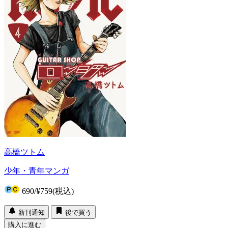
高橋ツトム
少年・青年マンガ
690
/
¥759
(税込)
新刊通知
後で買う
購入に進む