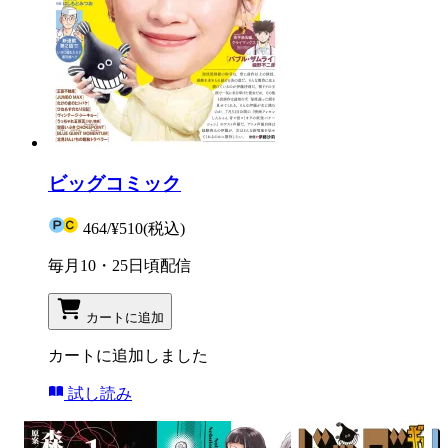
ビッグコミック
464
/
¥510
(税込)
毎月10・25日頃配信
カートに追加
カートに追加しました
試し読み