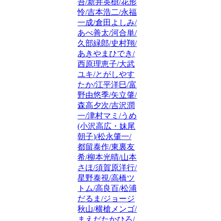
吾/新井英樹/花形
怜/吉本浩二/永福
一成/倉田よしみ/
あべ善太/河合単/
久部緑郎/史村翔/
あきやまひでき/
西原理恵子/大武
ユキ/とがしやす
たか/江平洋巳/富
野由悠季/矢立肇/
森高夕次/吉沢潤
一/津村マミ/うめ
(小沢高広・妹尾
朝子)/松永肇一/
都留泰作/東裏友
希/柳本光晴/山本
さほ/須賀原洋行/
星野泰視/高橋ツ
トム/高良百/松浦
だるま/ジョージ
秋山/横槍メンゴ/
まえだたかひろ/