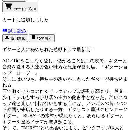
カートに追加
カートに追加しました
試し読み
新刊通知
後で買う
ギターと人に秘められた感動ドラマ最新刊！
AC／DCをこよなく愛し、儲かることは二の次で、ギターと
音楽を愛する人達の強い味方な兄弟が営む店、『ギターショ
ップ・ロージー』。
そこにはいつも、持ち主の想いがこもったギターが持ち込ま
れる。
店で働くヒカコの作るピックアップは評判が高まり、ギター
少年・テルもすっかり店の主力の働き手となった。若いスタ
ッフ達と楽しい掛け合いをする店には、アンガスの昔のバン
ド仲間が来店したりする一方、ギタリスト垂涎のビンテージ
ギター、“BURST”の木材が現れたりと、あらゆるギターと
ギターを巡るドラマが巻き起こる。
そして、”BURST”との出会いにより、ピックアップ職人と