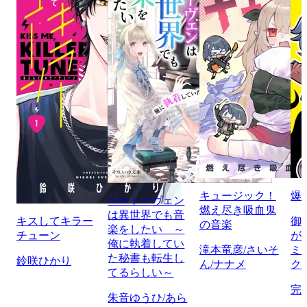
キュージック！
爆
ベートーヴェン
燃え尽き吸血鬼
は異世界でも音
キスしてキラー
御
の音楽
楽をしたい ～
チューン
が
俺に執着してい
滝本竜彦/さいそ
ミ
た秘書も転生し
鈴咲ひかり
ん/ナナメ
ク
てるらしい～
完
朱音ゆうひ/あら