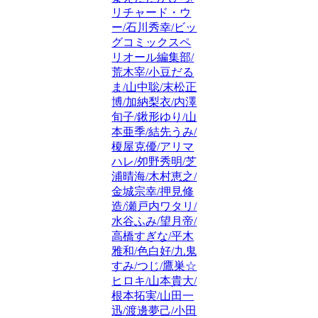
リチャード・ウ
ー/石川秀幸/ビッ
グコミックスペ
リオール編集部/
荒木宰/小豆だる
ま/山中聡/末松正
博/加納梨衣/内澤
旬子/鍬形ゆり/山
本亜季/結先うみ/
榎屋克優/アリマ
ハレ/夘野秀明/芝
浦晴海/木村恵之/
金城宗幸/押見修
造/瀬戸内ワタリ/
水谷ふみ/望月帝/
高橋すぎな/平木
雅和/色白好/九鬼
すみ/つじ/鷹巣☆
ヒロキ/山本貴大/
根本拓実/山田一
迅/渡邊夢己/小田